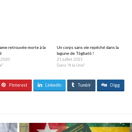
ame retrouvée morte à la
Un corps sans vie repêché dans la
é
lagune de Tôgbatô !
 2020
21 juillet 2021
e"
Dans "A la Une"
Pinterest
Linkedin
Tumblr
Digg