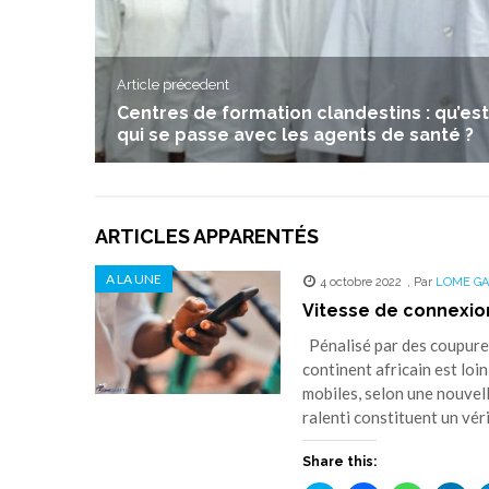
Article précedent
Centres de formation clandestins : qu’es
qui se passe avec les agents de santé ?
ARTICLES APPARENTÉS
A LA UNE
4 octobre 2022
,
Par
LOME G
Vitesse de connexion 
Pénalisé par des coupures
continent africain est loi
mobiles, selon une nouvell
ralenti constituent un vé
Share this: