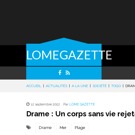
LOMEGAZETTE
ACCUEIL
|
ACTUALITÉS
|
A LA UNE
|
SOCIÉTÉ
|
TOGO
|
DRAM
12 septembre 2022
,
Par
LOME GAZETTE
Drame : Un corps sans vie rejet
Drame
Mer
Plage