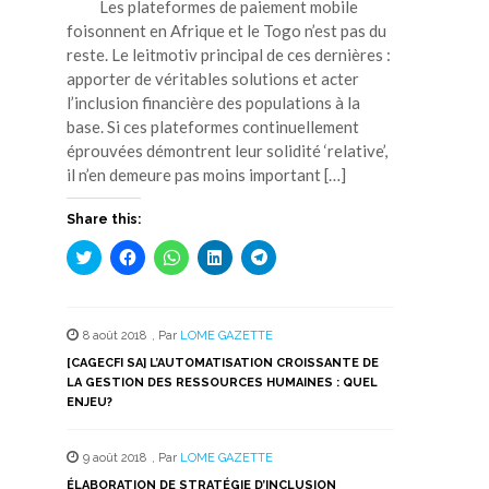
Les plateformes de paiement mobile
foisonnent en Afrique et le Togo n’est pas du
reste. Le leitmotiv principal de ces dernières :
apporter de véritables solutions et acter
l’inclusion financière des populations à la
base. Si ces plateformes continuellement
éprouvées démontrent leur solidité ‘relative’,
il n’en demeure pas moins important […]
Share this:
Cliquez
Cliquez
Cliquez
Cliquez
Cliquez
pour
pour
pour
pour
pour
partager
partager
partager
partager
partager
sur
sur
sur
sur
sur
Twitter(ouvre
Facebook(ouvre
WhatsApp(ouvre
LinkedIn(ouvre
Telegram(ouvre
dans
dans
dans
dans
dans
8 août 2018
,
Par
LOME GAZETTE
une
une
une
une
une
nouvelle
nouvelle
nouvelle
nouvelle
nouvelle
[CAGECFI SA] L’AUTOMATISATION CROISSANTE DE
fenêtre)
fenêtre)
fenêtre)
fenêtre)
fenêtre)
LA GESTION DES RESSOURCES HUMAINES : QUEL
ENJEU?
9 août 2018
,
Par
LOME GAZETTE
ÉLABORATION DE STRATÉGIE D’INCLUSION