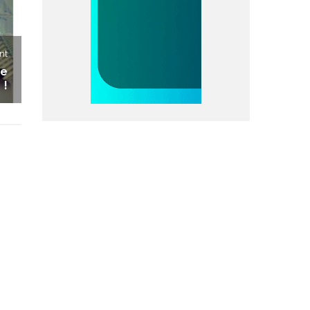
nt
ve
!