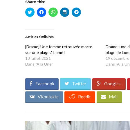
Share this:
Cliquez
Cliquez
Cliquez
Cliquez
Cliquez
pour
pour
pour
pour
pour
partager
partager
partager
partager
partager
sur
sur
sur
sur
sur
Twitter(ouvre
Facebook(ouvre
WhatsApp(ouvre
LinkedIn(ouvre
Telegram(ouvre
dans
dans
dans
dans
dans
une
une
une
une
une
Articles similaires
nouvelle
nouvelle
nouvelle
nouvelle
nouvelle
fenêtre)
fenêtre)
fenêtre)
fenêtre)
fenêtre)
[Drame] Une femme retrouvée morte
Drame: une d
sur une plage à Lomé !
plage de Lom
13 juillet 2021
19 décembre
Dans "A la Une"
Dans "A la Un
Facebook
Twitter
Google+
VKontakte
Reddit
Mail