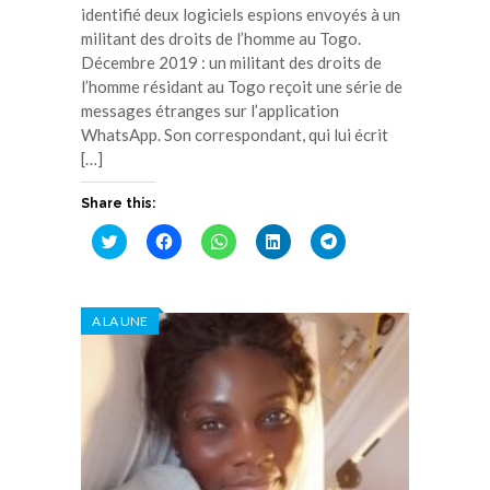
identifié deux logiciels espions envoyés à un
militant des droits de l’homme au Togo.
Décembre 2019 : un militant des droits de
l’homme résidant au Togo reçoit une série de
messages étranges sur l’application
WhatsApp. Son correspondant, qui lui écrit
[…]
Share this:
Cliquez
Cliquez
Cliquez
Cliquez
Cliquez
pour
pour
pour
pour
pour
partager
partager
partager
partager
partager
sur
sur
sur
sur
sur
Twitter(ouvre
Facebook(ouvre
WhatsApp(ouvre
LinkedIn(ouvre
Telegram(ouvre
dans
dans
dans
dans
dans
A LA UNE
une
une
une
une
une
nouvelle
nouvelle
nouvelle
nouvelle
nouvelle
fenêtre)
fenêtre)
fenêtre)
fenêtre)
fenêtre)