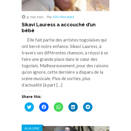
31 mai 2021
,
Par
KPA Mercedes
Sikavi Lauress a accouché d’un
bébé
Elle fait partie des artistes togolaises qui
ont bercé notre enfance. Sikavi Lauress, à
travers ses différentes chanson, a réussi à se
faire une grande place dans le cœur des
togolais. Malheureusement, pour des raisons
qu’on ignore, cette dernière a disparu de la
scène musicale. Plus de sorties, plus
d’actualité (à part […]
Share this:
Cliquez
Cliquez
Cliquez
Cliquez
Cliquez
pour
pour
pour
pour
pour
partager
partager
partager
partager
partager
sur
sur
sur
sur
sur
Twitter(ouvre
Facebook(ouvre
WhatsApp(ouvre
LinkedIn(ouvre
Telegram(ouvre
dans
dans
dans
dans
dans
A LA UNE
une
une
une
une
une