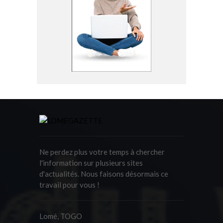
Ne perdez plus votre temps à chercher
l'information sur plusieurs sites
d'actualités. Nous faisons désormais ce
travail pour vous !
Lomé, TOGO