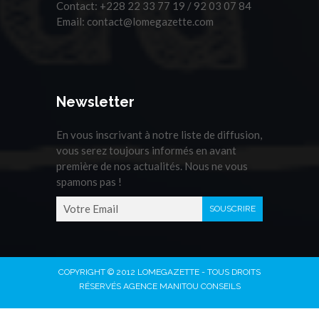
Contact:
+228 22 33 77 19 / 92 03 07 84
Email:
contact@lomegazette.com
Newsletter
En vous inscrivant à notre liste de diffusion,
vous serez toujours informés en avant
première de nos actualités. Nous ne vous
spamons pas !
COPYRIGHT © 2012 LOMEGAZETTE - TOUS DROITS
RÉSERVÉS AGENCE MANITOU CONSEILS