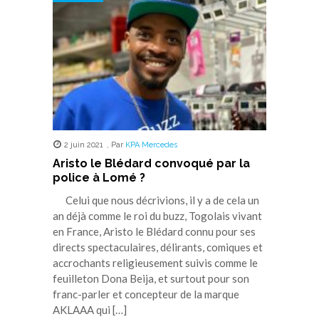
nouvelle
nouvelle
nouvelle
nouvelle
nouvelle
fenêtre)
fenêtre)
fenêtre)
fenêtre)
fenêtre)
2 juin 2021
,
Par
KPA Mercedes
Aristo le Blédard convoqué par la
police à Lomé ?
Celui que nous décrivions, il y a de cela un
an déjà comme le roi du buzz, Togolais vivant
en France, Aristo le Blédard connu pour ses
directs spectaculaires, délirants, comiques et
accrochants religieusement suivis comme le
feuilleton Dona Beija, et surtout pour son
franc-parler et concepteur de la marque
AKLAAA qui […]