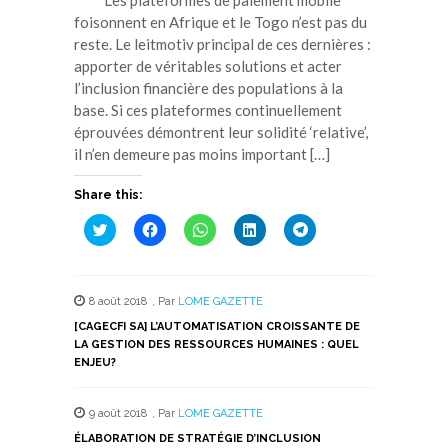
foisonnent en Afrique et le Togo n’est pas du
reste. Le leitmotiv principal de ces dernières :
apporter de véritables solutions et acter
l’inclusion financière des populations à la
base. Si ces plateformes continuellement
éprouvées démontrent leur solidité ‘relative’,
il n’en demeure pas moins important […]
Share this:
Cliquez
Cliquez
Cliquez
Cliquez
Cliquez
pour
pour
pour
pour
pour
partager
partager
partager
partager
partager
sur
sur
sur
sur
sur
Twitter(ouvre
Facebook(ouvre
WhatsApp(ouvre
LinkedIn(ouvre
Telegram(ouvre
dans
dans
dans
dans
dans
8 août 2018
,
Par
LOME GAZETTE
une
une
une
une
une
nouvelle
nouvelle
nouvelle
nouvelle
nouvelle
[CAGECFI SA] L’AUTOMATISATION CROISSANTE DE
fenêtre)
fenêtre)
fenêtre)
fenêtre)
fenêtre)
LA GESTION DES RESSOURCES HUMAINES : QUEL
ENJEU?
9 août 2018
,
Par
LOME GAZETTE
ÉLABORATION DE STRATÉGIE D’INCLUSION