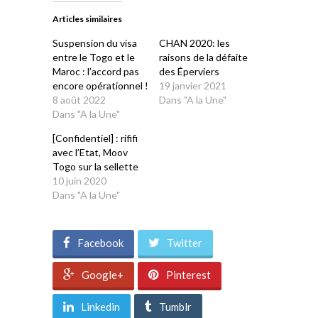
dans
dans
dans
dans
dans
une
une
une
une
une
Articles similaires
nouvelle
nouvelle
nouvelle
nouvelle
nouvelle
fenêtre)
fenêtre)
fenêtre)
fenêtre)
fenêtre)
Suspension du visa
CHAN 2020: les
entre le Togo et le
raisons de la défaite
Maroc : l’accord pas
des Éperviers
encore opérationnel !
19 janvier 2021
8 août 2022
Dans "A la Une"
Dans "A la Une"
[Confidentiel] : rififi
avec l’Etat, Moov
Togo sur la sellette
10 juin 2020
Dans "A la Une"
Facebook
Twitter
Google+
Pinterest
Linkedin
Tumblr