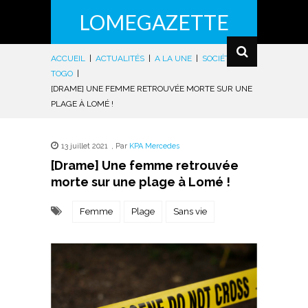
LOMEGAZETTE
ACCUEIL
|
ACTUALITÉS
|
A LA UNE
|
SOCIÉTÉ
|
TOGO
|
[DRAME] UNE FEMME RETROUVÉE MORTE SUR UNE
PLAGE À LOMÉ !
13 juillet 2021
,
Par
KPA Mercedes
[Drame] Une femme retrouvée
morte sur une plage à Lomé !
Femme
Plage
Sans vie