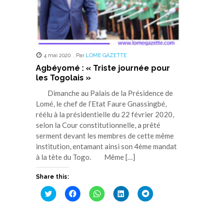
4 mai 2020
,
Par
LOME GAZETTE
Agbéyomé : « Triste journée pour
les Togolais »
Dimanche au Palais de la Présidence de
Lomé, le chef de l’Etat Faure Gnassingbé,
réélu à la présidentielle du 22 février 2020,
selon la Cour constitutionnelle, a prêté
serment devant les membres de cette même
institution, entamant ainsi son 4ème mandat
à la tête du Togo. Même […]
Share this:
Cliquez
Cliquez
Cliquez
Cliquez
Cliquez
pour
pour
pour
pour
pour
partager
partager
partager
partager
partager
sur
sur
sur
sur
sur