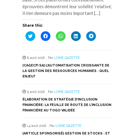
éprouvées démontrent leur solidité ‘relative’,
il n’en demeure pas moins important […]
Share this:
Cliquez
Cliquez
Cliquez
Cliquez
Cliquez
pour
pour
pour
pour
pour
partager
partager
partager
partager
partager
sur
sur
sur
sur
sur
Twitter(ouvre
Facebook(ouvre
WhatsApp(ouvre
LinkedIn(ouvre
Telegram(ouvre
dans
dans
dans
dans
dans
8 août 2018
,
Par
LOME GAZETTE
une
une
une
une
une
nouvelle
nouvelle
nouvelle
nouvelle
nouvelle
[CAGECFI SA] L’AUTOMATISATION CROISSANTE DE
fenêtre)
fenêtre)
fenêtre)
fenêtre)
fenêtre)
LA GESTION DES RESSOURCES HUMAINES : QUEL
ENJEU?
9 août 2018
,
Par
LOME GAZETTE
ÉLABORATION DE STRATÉGIE D’INCLUSION
FINANCIÈRE: LA FEUILLE DE ROUTE DE L’INCLUSION
FINANCIÈRE AU TOGO VALIDÉE
14 août 2018
,
Par
LOME GAZETTE
[ARTICLE SPONSORISÉ] GESTION DE STOCKS : ET