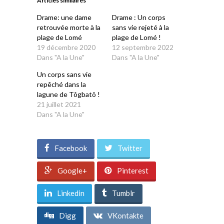
Articles similaires
nouvelle
nouvelle
nouvelle
nouvelle
nouvelle
fenêtre)
fenêtre)
fenêtre)
fenêtre)
fenêtre)
Drame: une dame
Drame : Un corps
retrouvée morte à la
sans vie rejeté à la
plage de Lomé
plage de Lomé !
19 décembre 2020
12 septembre 2022
Dans "A la Une"
Dans "A la Une"
Un corps sans vie
repêché dans la
lagune de Tôgbatô !
21 juillet 2021
Dans "A la Une"
Facebook
Twitter
Google+
Pinterest
Linkedin
Tumblr
Digg
VKontakte