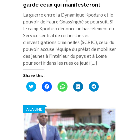
garde ceux qui manifesteront
La guerre entre la Dynamique Kpodzro et le
pouvoir de Faure Gnassingbé se poursuit. Si
le camp Kpodzro dénonce un harcélement du
Service central de recherches et
d’investigations criminelles (SCRIC), celui du
pouvoir accuse l’équipe du prélat de mobiliser
des jeunes à l’intérieur du pays et à Lomé
pour sortir dans les rues ce jeudi […]
Share this:
Cliquez
Cliquez
Cliquez
Cliquez
Cliquez
pour
pour
pour
pour
pour
partager
partager
partager
partager
partager
sur
sur
sur
sur
sur
Twitter(ouvre
Facebook(ouvre
WhatsApp(ouvre
LinkedIn(ouvre
Telegram(ouvre
dans
dans
dans
dans
dans
A LA UNE
une
une
une
une
une
nouvelle
nouvelle
nouvelle
nouvelle
nouvelle
fenêtre)
fenêtre)
fenêtre)
fenêtre)
fenêtre)