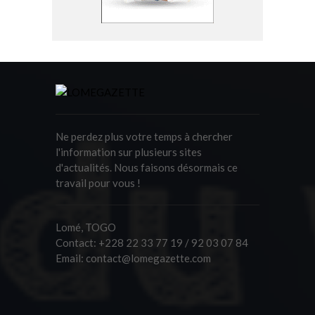
Ne perdez plus votre temps à chercher
l'information sur plusieurs sites
d'actualités. Nous faisons désormais ce
travail pour vous !
Lomé, TOGO
Contact:
+228 22 33 77 19 / 92 03 07 84
Email:
contact@lomegazette.com