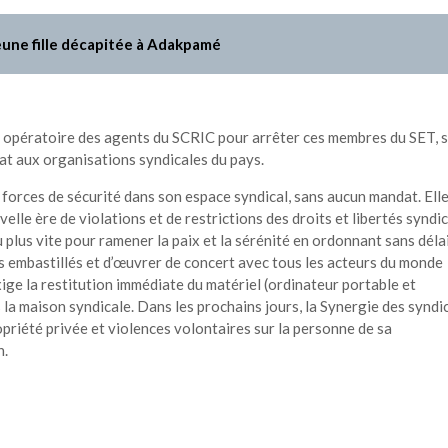
jeune fille décapitée à Adakpamé
opératoire des agents du SCRIC pour arrêter ces membres du SET, 
’Etat aux organisations syndicales du pays.
 forces de sécurité dans son espace syndical, sans aucun mandat. Ell
elle ère de violations et de restrictions des droits et libertés syndic
plus vite pour ramener la paix et la sérénité en ordonnant sans délai
rs embastillés et d’œuvrer de concert avec tous les acteurs du monde
xige la restitution immédiate du matériel (ordinateur portable et
a maison syndicale. Dans les prochains jours, la Synergie des syndi
opriété privée et violences volontaires sur la personne de sa
n.