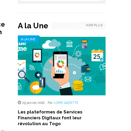
ce
A la Une
VOIR PLUS
n
A LA UNE
29 janvier 2018
,
Par
LOME GAZETTE
Les plateformes de Services
Financiers Digitaux font leur
révolution au Togo