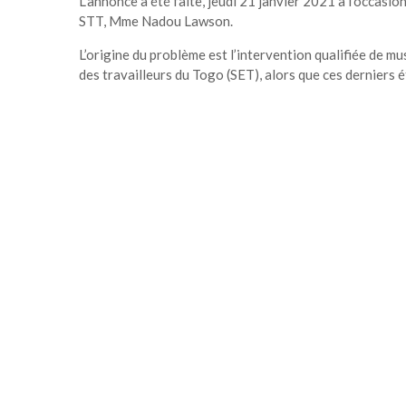
L’annonce a été faite, jeudi 21 janvier 2021 à l’occasi
STT, Mme Nadou Lawson.
L’origine du problème est l’intervention qualifiée de mus
des travailleurs du Togo (SET), alors que ces derniers é