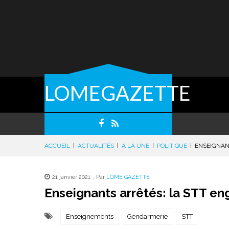
LOMEGAZETTE
ACCUEIL
|
ACTUALITÉS
|
A LA UNE
|
POLITIQUE
|
ENSEIGNAN
21 janvier 2021
,
Par
LOME GAZETTE
Enseignants arrêtés: la STT en
Enseignements
Gendarmerie
STT