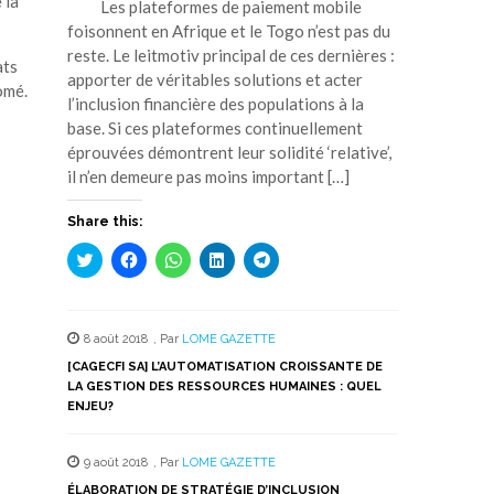
 la
Les plateformes de paiement mobile
foisonnent en Afrique et le Togo n’est pas du
reste. Le leitmotiv principal de ces dernières :
ats
apporter de véritables solutions et acter
omé.
l’inclusion financière des populations à la
base. Si ces plateformes continuellement
éprouvées démontrent leur solidité ‘relative’,
il n’en demeure pas moins important […]
Share this:
Cliquez
Cliquez
Cliquez
Cliquez
Cliquez
pour
pour
pour
pour
pour
partager
partager
partager
partager
partager
sur
sur
sur
sur
sur
Twitter(ouvre
Facebook(ouvre
WhatsApp(ouvre
LinkedIn(ouvre
Telegram(ouvre
dans
dans
dans
dans
dans
8 août 2018
,
Par
LOME GAZETTE
une
une
une
une
une
nouvelle
nouvelle
nouvelle
nouvelle
nouvelle
[CAGECFI SA] L’AUTOMATISATION CROISSANTE DE
fenêtre)
fenêtre)
fenêtre)
fenêtre)
fenêtre)
LA GESTION DES RESSOURCES HUMAINES : QUEL
ENJEU?
9 août 2018
,
Par
LOME GAZETTE
ÉLABORATION DE STRATÉGIE D’INCLUSION