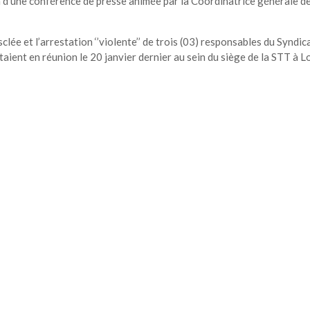
on d’une conférence de presse animée par la Coordinatrice générale de
clée et l’arrestation ‘’violente’’ de trois (03) responsables du Syndic
taient en réunion le 20 janvier dernier au sein du siège de la STT à L