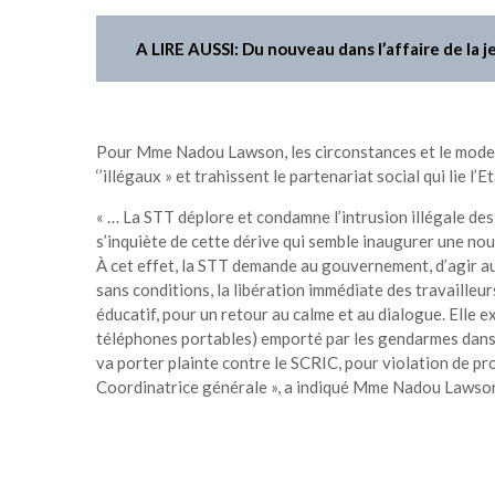
A LIRE AUSSI: Du nouveau dans l’affaire de la 
Pour Mme Nadou Lawson, les circonstances et le mode 
‘’illégaux » et trahissent le partenariat social qui lie l
« … La STT déplore et condamne l’intrusion illégale des
s’inquiète de cette dérive qui semble inaugurer une nouv
À cet effet, la STT demande au gouvernement, d’agir au 
sans conditions, la libération immédiate des travailleu
éducatif, pour un retour au calme et au dialogue. Elle e
téléphones portables) emporté par les gendarmes dans l
va porter plainte contre le SCRIC, pour violation de pr
Coordinatrice générale », a indiqué Mme Nadou Lawso