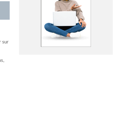
r sur
s,