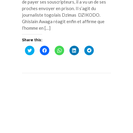
de payer ses souscripteurs, il a vu un de ses
proches envoyer en prison. Il s’agit du
journaliste togolais Dzimas DZIKODO.
Ghislain Awaga réagit enfin et affirme que
l’homme en […]
Share this:
Cliquez
Cliquez
Cliquez
Cliquez
Cliquez
pour
pour
pour
pour
pour
partager
partager
partager
partager
partager
sur
sur
sur
sur
sur
Twitter(ouvre
Facebook(ouvre
WhatsApp(ouvre
LinkedIn(ouvre
Telegram(ouvre
dans
dans
dans
dans
dans
une
une
une
une
une
nouvelle
nouvelle
nouvelle
nouvelle
nouvelle
fenêtre)
fenêtre)
fenêtre)
fenêtre)
fenêtre)