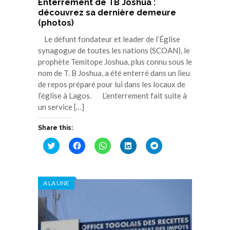
Enterrement de TB Joshua :
découvrez sa dernière demeure
(photos)
Le défunt fondateur et leader de l’Église
synagogue de toutes les nations (SCOAN), le
prophète Temitope Joshua, plus connu sous le
nom de T. B Joshua, a été enterré dans un lieu
de repos préparé pour lui dans les locaux de
l’église à Lagos. L’enterrement fait suite à
un service […]
Share this:
Cliquez
Cliquez
Cliquez
Cliquez
Cliquez
pour
pour
pour
pour
pour
partager
partager
partager
partager
partager
sur
sur
sur
sur
sur
Twitter(ouvre
Facebook(ouvre
WhatsApp(ouvre
LinkedIn(ouvre
Telegram(ouvre
dans
dans
dans
dans
dans
A LA UNE
une
une
une
une
une
nouvelle
nouvelle
nouvelle
nouvelle
nouvelle
fenêtre)
fenêtre)
fenêtre)
fenêtre)
fenêtre)