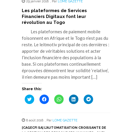
29 janvier 2018
,
Par
LOME GAZETTE
Les plateformes de Services
Financiers Digitaux font leur
révolution au Togo
Les plateformes de paiement mobile
foisonnent en Afrique et le Togo n’est pas du
reste. Le leitmotiv principal de ces dernières :
apporter de véritables solutions et acter
l’inclusion financière des populations à la
base. Si ces plateformes continuellement
éprouvées démontrent leur solidité ‘relative’,
il n’en demeure pas moins important […]
Share this:
Cliquez
Cliquez
Cliquez
Cliquez
Cliquez
pour
pour
pour
pour
pour
partager
partager
partager
partager
partager
sur
sur
sur
sur
sur
Twitter(ouvre
Facebook(ouvre
WhatsApp(ouvre
LinkedIn(ouvre
Telegram(ouvre
dans
dans
dans
dans
dans
8 août 2018
,
Par
LOME GAZETTE
une
une
une
une
une
nouvelle
nouvelle
nouvelle
nouvelle
nouvelle
[CAGECFI SA] L’AUTOMATISATION CROISSANTE DE
fenêtre)
fenêtre)
fenêtre)
fenêtre)
fenêtre)