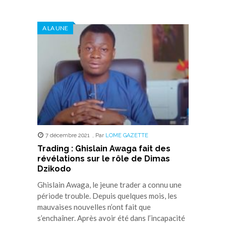
partager
partager
partager
partager
partager
sur
sur
sur
sur
sur
Twitter(ouvre
Facebook(ouvre
WhatsApp(ouvre
LinkedIn(ouvre
Telegram(ouvre
dans
dans
dans
dans
dans
A LA UNE
une
une
une
une
une
nouvelle
nouvelle
nouvelle
nouvelle
nouvelle
fenêtre)
fenêtre)
fenêtre)
fenêtre)
fenêtre)
7 décembre 2021
,
Par
LOME GAZETTE
Trading : Ghislain Awaga fait des
révélations sur le rôle de Dimas
Dzikodo
Ghislain Awaga, le jeune trader a connu une
période trouble. Depuis quelques mois, les
mauvaises nouvelles n’ont fait que
s’enchaîner. Après avoir été dans l’incapacité