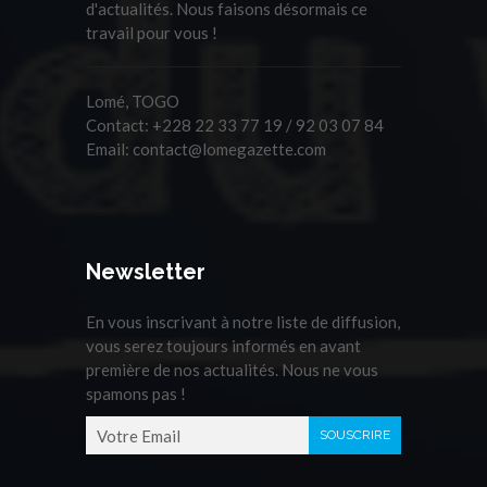
d'actualités. Nous faisons désormais ce
travail pour vous !
Lomé, TOGO
Contact:
+228 22 33 77 19 / 92 03 07 84
Email:
contact@lomegazette.com
Newsletter
En vous inscrivant à notre liste de diffusion,
vous serez toujours informés en avant
première de nos actualités. Nous ne vous
spamons pas !