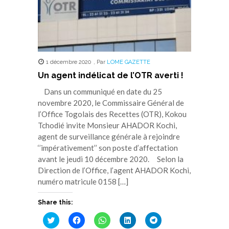
1 décembre 2020
,
Par
LOME GAZETTE
Un agent indélicat de l’OTR averti !
Dans un communiqué en date du 25
novembre 2020, le Commissaire Général de
l’Office Togolais des Recettes (OTR), Kokou
Tchodié invite Monsieur AHADOR Kochi,
agent de surveillance générale à rejoindre
‘’impérativement’’ son poste d’affectation
avant le jeudi 10 décembre 2020. Selon la
Direction de l’Office, l’agent AHADOR Kochi,
numéro matricule 0158 […]
Share this:
Cliquez
Cliquez
Cliquez
Cliquez
Cliquez
pour
pour
pour
pour
pour