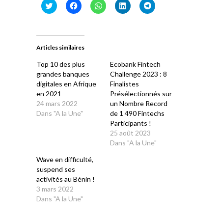
Cliquez
Cliquez
Cliquez
Cliquez
Cliquez
pour
pour
pour
pour
pour
partager
partager
partager
partager
partager
sur
sur
sur
sur
sur
Twitter(ouvre
Facebook(ouvre
WhatsApp(ouvre
LinkedIn(ouvre
Telegram(ouvre
dans
dans
dans
dans
dans
une
une
une
une
une
Articles similaires
nouvelle
nouvelle
nouvelle
nouvelle
nouvelle
fenêtre)
fenêtre)
fenêtre)
fenêtre)
fenêtre)
Top 10 des plus
Ecobank Fintech
grandes banques
Challenge 2023 : 8
digitales en Afrique
Finalistes
en 2021
Présélectionnés sur
24 mars 2022
un Nombre Record
Dans "A la Une"
de 1 490 Fintechs
Participants !
25 août 2023
Dans "A la Une"
Wave en difficulté,
suspend ses
activités au Bénin !
3 mars 2022
Dans "A la Une"