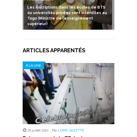
Les inscriptions dans les écoles de BTS
ou universités privées sont interdites au
Togo (Ministre de l’enseignement
supérieur)
ARTICLES APPARENTÉS
A LA UNE
16 juillet 2021
,
Par
LOME GAZETTE