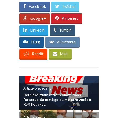
Facebook
Twitter
Google+
Pinterest
Linkedin
Tumblr
Digg
VKontakte
Reddit
Mail
Article précedent
Dernière minute: deux morts dans
l’attaque du cortège du ministre Amédé
Koffi Kouakou
Article suivant