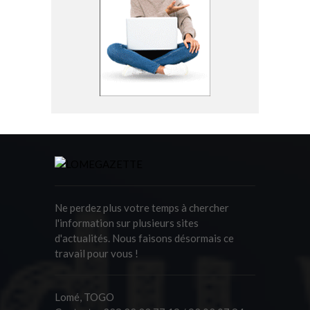
Ne perdez plus votre temps à chercher
l'information sur plusieurs sites
d'actualités. Nous faisons désormais ce
travail pour vous !
Lomé, TOGO