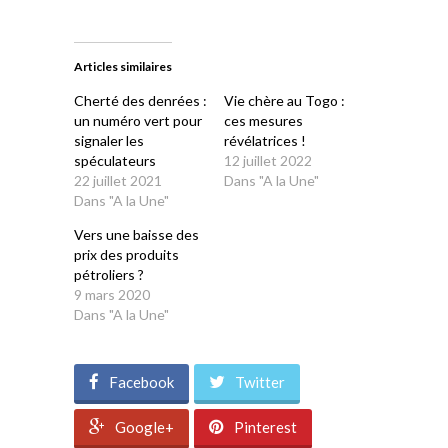
partager
partager
partager
partager
partager
sur
sur
sur
sur
sur
Twitter(ouvre
Facebook(ouvre
WhatsApp(ouvre
LinkedIn(ouvre
Telegram(ouvre
dans
dans
dans
dans
dans
une
une
une
une
une
Articles similaires
nouvelle
nouvelle
nouvelle
nouvelle
nouvelle
fenêtre)
fenêtre)
fenêtre)
fenêtre)
fenêtre)
Cherté des denrées :
Vie chère au Togo :
un numéro vert pour
ces mesures
signaler les
révélatrices !
spéculateurs
12 juillet 2022
22 juillet 2021
Dans "A la Une"
Dans "A la Une"
Vers une baisse des
prix des produits
pétroliers ?
9 mars 2020
Dans "A la Une"
Facebook
Twitter
Google+
Pinterest