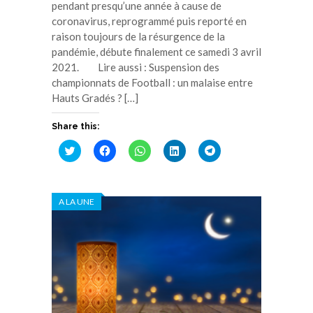
pendant presqu’une année à cause de
coronavirus, reprogrammé puis reporté en
raison toujours de la résurgence de la
pandémie, débute finalement ce samedi 3 avril
2021. Lire aussi : Suspension des
championnats de Football : un malaise entre
Hauts Gradés ? […]
Share this:
Cliquez
Cliquez
Cliquez
Cliquez
Cliquez
pour
pour
pour
pour
pour
partager
partager
partager
partager
partager
sur
sur
sur
sur
sur
Twitter(ouvre
Facebook(ouvre
WhatsApp(ouvre
LinkedIn(ouvre
Telegram(ouvre
dans
dans
dans
dans
dans
A LA UNE
une
une
une
une
une
nouvelle
nouvelle
nouvelle
nouvelle
nouvelle
fenêtre)
fenêtre)
fenêtre)
fenêtre)
fenêtre)