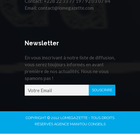
Contact:
+228 22 33 77 19 / 92 03 07 84
Email:
contact@lomegazette.com
Newsletter
En vous inscrivant à notre liste de diffusion,
vous serez toujours informés en avant
première de nos actualités. Nous ne vous
spamons pas !
COPYRIGHT © 2012 LOMEGAZETTE - TOUS DROITS
RÉSERVÉS AGENCE MANITOU CONSEILS