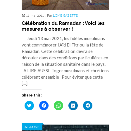
12 mai 2021
,
Par
LOME GAZETTE
Célébration du Ramadan : Voici les
mesures à observer !
Jeudi 13 mai 2021, les fidèles musulmans
vont commémorer l’Aïd El Fitr ou la fête de
Ramadan. Cette célébration devra se
dérouler dans des conditions particulières en
raison de la situation sanitaire dans le pays.
A LIRE AUSSI: Togo: musulmans et chrétiens
célèbrent ensemble Pour éviter que cette
[…]
Share this:
Cliquez
Cliquez
Cliquez
Cliquez
Cliquez
pour
pour
pour
pour
pour
partager
partager
partager
partager
partager
sur
sur
sur
sur
sur
Twitter(ouvre
Facebook(ouvre
WhatsApp(ouvre
LinkedIn(ouvre
Telegram(ouvre
dans
dans
dans
dans
dans
A LA UNE
une
une
une
une
une