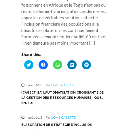
foisonnent en Afrique et le Togo n’est pas du
reste. Le leitmotiv principal de ces dernières :
apporter de véritables solutions et acter
l’inclusion financière des populations à la
base. Si ces plateformes continuellement
éprouvées démontrent leur solidité ‘relative’,
il n’en demeure pas moins important […]
Share this:
Cliquez
Cliquez
Cliquez
Cliquez
Cliquez
pour
pour
pour
pour
pour
partager
partager
partager
partager
partager
sur
sur
sur
sur
sur
Twitter(ouvre
Facebook(ouvre
WhatsApp(ouvre
LinkedIn(ouvre
Telegram(ouvre
dans
dans
dans
dans
dans
8 août 2018
,
Par
LOME GAZETTE
une
une
une
une
une
nouvelle
nouvelle
nouvelle
nouvelle
nouvelle
[CAGECFI SA] L’AUTOMATISATION CROISSANTE DE
fenêtre)
fenêtre)
fenêtre)
fenêtre)
fenêtre)
LA GESTION DES RESSOURCES HUMAINES : QUEL
ENJEU?
9 août 2018
,
Par
LOME GAZETTE
ÉLABORATION DE STRATÉGIE D’INCLUSION