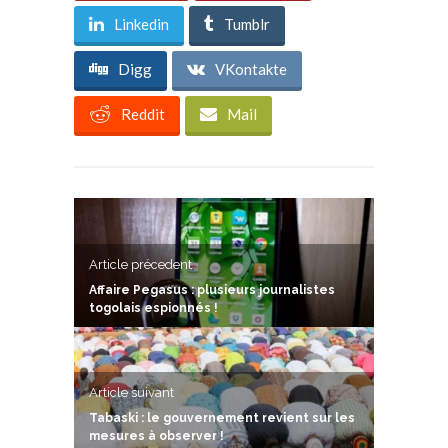
Linkedin
Tumblr
Digg
VKontakte
Reddit
Mail
Article précedent
Affaire Pegasus : plusieurs journalistes
togolais espionnés !
Article suivant
Tabaski : le gouvernement revient sur les
mesures à observer !