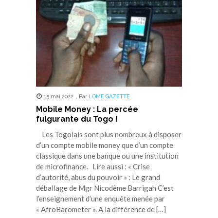
nouvelle
nouvelle
nouvelle
nouvelle
nouvelle
fenêtre)
fenêtre)
fenêtre)
fenêtre)
fenêtre)
15 mai 2022
,
Par
LOME GAZETTE
Mobile Money : La percée
fulgurante du Togo !
Les Togolais sont plus nombreux à disposer
d’un compte mobile money que d’un compte
classique dans une banque ou une institution
de microfinance. Lire aussi : « Crise
d’autorité, abus du pouvoir » : Le grand
déballage de Mgr Nicodème Barrigah C’est
l’enseignement d’une enquête menée par
« AfroBarometer ». A la différence de […]