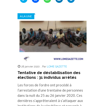
pour
pour
pour
pour
pour
partager
partager
partager
partager
partager
sur
sur
sur
sur
sur
Twitter(ouvre
Facebook(ouvre
WhatsApp(ouvre
LinkedIn(ouvre
Telegram(ouvre
dans
dans
dans
dans
dans
A LA UNE
une
une
une
une
une
nouvelle
nouvelle
nouvelle
nouvelle
nouvelle
fenêtre)
fenêtre)
fenêtre)
fenêtre)
fenêtre)
28 janvier 2020
,
Par
LOME GAZETTE
Tentative de déstabilisation des
élections : 31 individus arrêtés
Les forces de l’ordre ont procédé à
l’arrestation d’une trentaine de personnes
dans la nuit du 25 au 26 janvier 2020. Ces
dernières s’apprêteraient à s’attaquer aux
institutions de la république et parvenir à