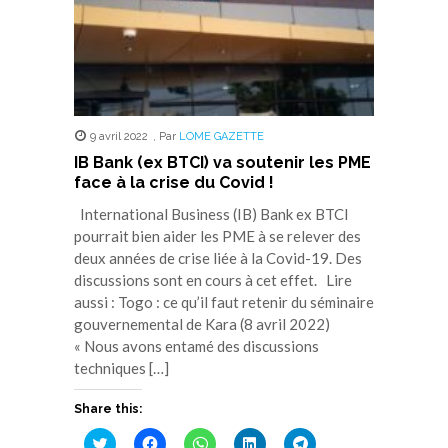
9 avril 2022
,
Par
LOME GAZETTE
IB Bank (ex BTCI) va soutenir les PME
face à la crise du Covid !
International Business (IB) Bank ex BTCI
pourrait bien aider les PME à se relever des
deux années de crise liée à la Covid-19. Des
discussions sont en cours à cet effet. Lire
aussi : Togo : ce qu’il faut retenir du séminaire
gouvernemental de Kara (8 avril 2022)
« Nous avons entamé des discussions
techniques […]
Share this:
Cliquez
Cliquez
Cliquez
Cliquez
Cliquez