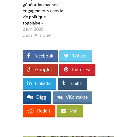
génération par ses
engagements dans la
vie politique
togolaise »
2 juin 2020
Dans "A la Une"
Facebook
Twitter
Google+
Pinterest
Linkedin
Tumblr
Digg
VKontakte
Reddit
Mail