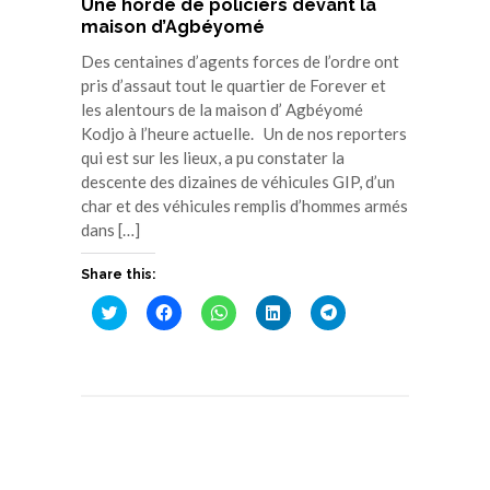
Une horde de policiers devant la
maison d’Agbéyomé
Des centaines d’agents forces de l’ordre ont
pris d’assaut tout le quartier de Forever et
les alentours de la maison d’ Agbéyomé
Kodjo à l’heure actuelle. Un de nos reporters
qui est sur les lieux, a pu constater la
descente des dizaines de véhicules GIP, d’un
char et des véhicules remplis d’hommes armés
dans […]
Share this:
Cliquez
Cliquez
Cliquez
Cliquez
Cliquez
pour
pour
pour
pour
pour
partager
partager
partager
partager
partager
sur
sur
sur
sur
sur
Twitter(ouvre
Facebook(ouvre
WhatsApp(ouvre
LinkedIn(ouvre
Telegram(ouvre
dans
dans
dans
dans
dans
une
une
une
une
une
nouvelle
nouvelle
nouvelle
nouvelle
nouvelle
fenêtre)
fenêtre)
fenêtre)
fenêtre)
fenêtre)