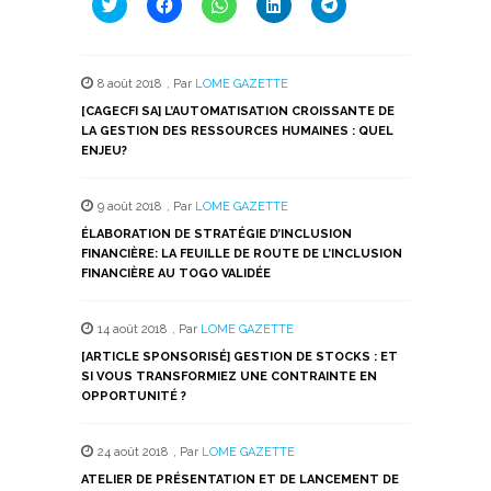
Cliquez
Cliquez
Cliquez
Cliquez
Cliquez
pour
pour
pour
pour
pour
partager
partager
partager
partager
partager
sur
sur
sur
sur
sur
Twitter(ouvre
Facebook(ouvre
WhatsApp(ouvre
LinkedIn(ouvre
Telegram(ouvre
dans
dans
dans
dans
dans
8 août 2018
,
Par
LOME GAZETTE
une
une
une
une
une
nouvelle
nouvelle
nouvelle
nouvelle
nouvelle
[CAGECFI SA] L’AUTOMATISATION CROISSANTE DE
fenêtre)
fenêtre)
fenêtre)
fenêtre)
fenêtre)
LA GESTION DES RESSOURCES HUMAINES : QUEL
ENJEU?
9 août 2018
,
Par
LOME GAZETTE
ÉLABORATION DE STRATÉGIE D’INCLUSION
FINANCIÈRE: LA FEUILLE DE ROUTE DE L’INCLUSION
FINANCIÈRE AU TOGO VALIDÉE
14 août 2018
,
Par
LOME GAZETTE
[ARTICLE SPONSORISÉ] GESTION DE STOCKS : ET
SI VOUS TRANSFORMIEZ UNE CONTRAINTE EN
OPPORTUNITÉ ?
24 août 2018
,
Par
LOME GAZETTE
ATELIER DE PRÉSENTATION ET DE LANCEMENT DE