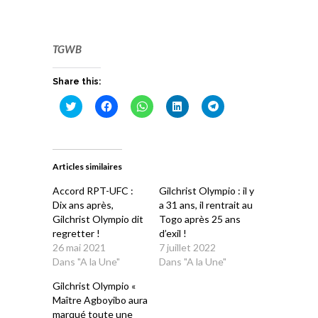
TGWB
Share this:
Cliquez
Cliquez
Cliquez
Cliquez
Cliquez
pour
pour
pour
pour
pour
partager
partager
partager
partager
partager
sur
sur
sur
sur
sur
Twitter(ouvre
Facebook(ouvre
WhatsApp(ouvre
LinkedIn(ouvre
Telegram(ouvre
dans
dans
dans
dans
dans
une
une
une
une
une
Articles similaires
nouvelle
nouvelle
nouvelle
nouvelle
nouvelle
fenêtre)
fenêtre)
fenêtre)
fenêtre)
fenêtre)
Accord RPT-UFC :
Gilchrist Olympio : il y
Dix ans après,
a 31 ans, il rentrait au
Gilchrist Olympio dit
Togo après 25 ans
regretter !
d’exil !
26 mai 2021
7 juillet 2022
Dans "A la Une"
Dans "A la Une"
Gilchrist Olympio «
Maître Agboyibo aura
marqué toute une