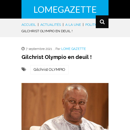
LOMEGAZETTE
ACCUEIL
|
ACTUALITÉS
|
A LA UNE
|
POLITIQUE
|
GILCHRIST OLYMPIO EN DEUIL !
7 septembre 2021
,
Par
LOME GAZETTE
Gilchrist Olympio en deuil !
Gilchrist OLYMPIO