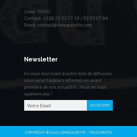
Lomé, TOGO
Contact:
+228 22 33 77 19 / 92 03 07 84
Email:
contact@lomegazette.com
Newsletter
En vous inscrivant à notre liste de diffusion,
vous serez toujours informés en avant
première de nos actualités. Nous ne vous
spamons pas !
COPYRIGHT © 2012 LOMEGAZETTE - TOUS DROITS