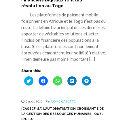
Financiers Digitaux font leur
révolution au Togo
Les plateformes de paiement mobile
foisonnent en Afrique et le Togo n’est pas du
reste. Le leitmotiv principal de ces dernières :
apporter de véritables solutions et acter
l’inclusion financière des populations à la
base. Si ces plateformes continuellement
éprouvées démontrent leur solidité ‘relative’,
il n’en demeure pas moins important […]
Share this:
Cliquez
Cliquez
Cliquez
Cliquez
Cliquez
pour
pour
pour
pour
pour
partager
partager
partager
partager
partager
sur
sur
sur
sur
sur
Twitter(ouvre
Facebook(ouvre
WhatsApp(ouvre
LinkedIn(ouvre
Telegram(ouvre
dans
dans
dans
dans
dans
8 août 2018
,
Par
LOME GAZETTE
une
une
une
une
une
nouvelle
nouvelle
nouvelle
nouvelle
nouvelle
[CAGECFI SA] L’AUTOMATISATION CROISSANTE DE
fenêtre)
fenêtre)
fenêtre)
fenêtre)
fenêtre)
LA GESTION DES RESSOURCES HUMAINES : QUEL
ENJEU?