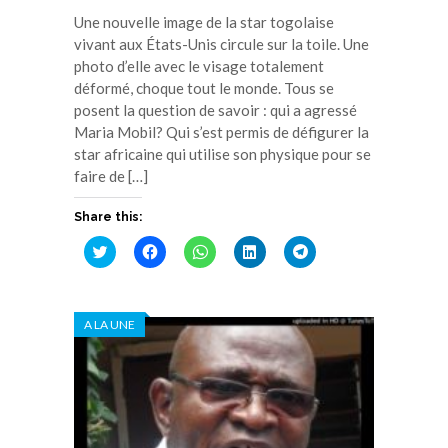
Une nouvelle image de la star togolaise
vivant aux États-Unis circule sur la toile. Une
photo d’elle avec le visage totalement
déformé, choque tout le monde. Tous se
posent la question de savoir : qui a agressé
Maria Mobil? Qui s’est permis de défigurer la
star africaine qui utilise son physique pour se
faire de […]
Share this:
Cliquez
Cliquez
Cliquez
Cliquez
Cliquez
pour
pour
pour
pour
pour
partager
partager
partager
partager
partager
sur
sur
sur
sur
sur
Twitter(ouvre
Facebook(ouvre
WhatsApp(ouvre
LinkedIn(ouvre
Telegram(ouvre
dans
dans
dans
dans
dans
A LA UNE
une
une
une
une
une
nouvelle
nouvelle
nouvelle
nouvelle
nouvelle
fenêtre)
fenêtre)
fenêtre)
fenêtre)
fenêtre)