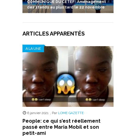
COMMUNIQUE DU CETEF : Aménagement
des stands au plus tard le 22 novembre
ARTICLES APPARENTÉS
A LA UNE
6 janvier 2021
,
Par
LOME GAZETTE
People: ce qui s’est réellement
passé entre Maria Mobil et son
petit-ami