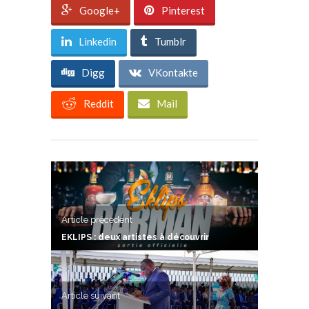
Google+
Pinterest
Linkedin
Tumblr
Digg
VKontakte
Reddit
Mail
Article précedent
EKLIPS : deux artistes à découvrir
Article suivant