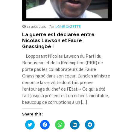
14 août 2020
,
Par
LOME GAZETTE
La guerre est déclarée entre
Nicolas Lawson et Faure
Gnassingbé !
L’opposant Nicolas Lawson du Parti du
Renouveau et de la Rédemption (PRR) ne
porte pas les collaborateurs de Faure
Gnassingbé dans son coeur. L’ancien ministre
dénonce la servilité dont fait preuve
l’entourage du chef de l’Etat. « Ce qui a été
fait jusqu’à présent est un échec lamentable,
beaucoup de corruptions à un […]
Share this:
Cliquez
Cliquez
Cliquez
Cliquez
Cliquez
pour
pour
pour
pour
pour
partager
partager
partager
partager
partager