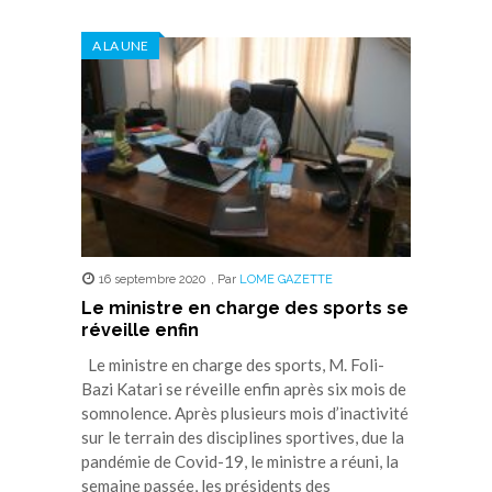
sur
sur
sur
sur
sur
Twitter(ouvre
Facebook(ouvre
WhatsApp(ouvre
LinkedIn(ouvre
Telegram(ouvre
dans
dans
dans
dans
dans
A LA UNE
une
une
une
une
une
nouvelle
nouvelle
nouvelle
nouvelle
nouvelle
fenêtre)
fenêtre)
fenêtre)
fenêtre)
fenêtre)
16 septembre 2020
,
Par
LOME GAZETTE
Le ministre en charge des sports se
réveille enfin
Le ministre en charge des sports, M. Foli-
Bazi Katari se réveille enfin après six mois de
somnolence. Après plusieurs mois d’inactivité
sur le terrain des disciplines sportives, due la
pandémie de Covid-19, le ministre a réuni, la
semaine passée, les présidents des