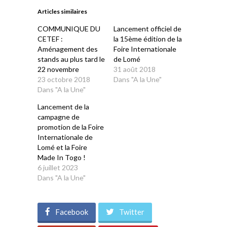
dans
dans
dans
dans
dans
une
une
une
une
une
Articles similaires
nouvelle
nouvelle
nouvelle
nouvelle
nouvelle
fenêtre)
fenêtre)
fenêtre)
fenêtre)
fenêtre)
COMMUNIQUE DU
Lancement officiel de
CETEF :
la 15ème édition de la
Aménagement des
Foire Internationale
stands au plus tard le
de Lomé
22 novembre
31 août 2018
23 octobre 2018
Dans "A la Une"
Dans "A la Une"
Lancement de la
campagne de
promotion de la Foire
Internationale de
Lomé et la Foire
Made In Togo !
6 juillet 2023
Dans "A la Une"
Facebook
Twitter