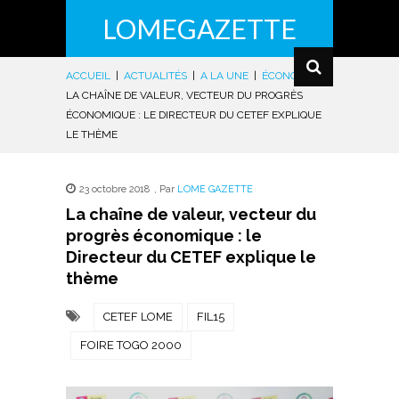
LOMEGAZETTE
ACCUEIL
|
ACTUALITÉS
|
A LA UNE
|
ÉCONOMIE
|
LA CHAÎNE DE VALEUR, VECTEUR DU PROGRÈS
ÉCONOMIQUE : LE DIRECTEUR DU CETEF EXPLIQUE
LE THÈME
23 octobre 2018
,
Par
LOME GAZETTE
La chaîne de valeur, vecteur du
progrès économique : le
Directeur du CETEF explique le
thème
CETEF LOME
FIL15
FOIRE TOGO 2000