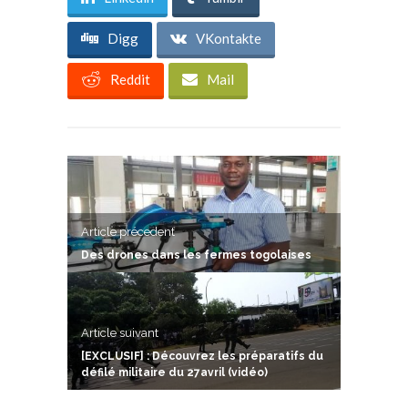
Digg
VKontakte
Reddit
Mail
Article précedent
Des drones dans les fermes togolaises
Article suivant
[EXCLUSIF] : Découvrez les préparatifs du
défilé militaire du 27avril (vidéo)