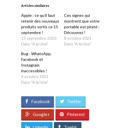
une
une
une
une
une
Articles similaires
nouvelle
nouvelle
nouvelle
nouvelle
nouvelle
fenêtre)
fenêtre)
fenêtre)
fenêtre)
fenêtre)
Apple : ce qu’il faut
Ces signes qui
retenir des nouveaux
montrent que votre
produits sortis ce 15
portable est piraté :
septembre !
Découvrez !
15 septembre 2020
8 octobre 2021
Dans "A la Une"
Dans "A la Une"
Bug : WhatsApp,
Facebook et
Instagram
inaccessibles !
4 octobre 2021
Dans "A la Une"
Facebook
Twitter
Google+
Pinterest
Linkedin
Tumblr