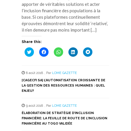
apporter de véritables solutions et acter
l’inclusion financière des populations à la
base. Si ces plateformes continuellement
éprouvées démontrent leur solidité ‘relative’,
il n’en demeure pas moins important […]
Share this:
Cliquez
Cliquez
Cliquez
Cliquez
Cliquez
pour
pour
pour
pour
pour
partager
partager
partager
partager
partager
sur
sur
sur
sur
sur
Twitter(ouvre
Facebook(ouvre
WhatsApp(ouvre
LinkedIn(ouvre
Telegram(ouvre
dans
dans
dans
dans
dans
8 août 2018
,
Par
LOME GAZETTE
une
une
une
une
une
nouvelle
nouvelle
nouvelle
nouvelle
nouvelle
[CAGECFI SA] L’AUTOMATISATION CROISSANTE DE
fenêtre)
fenêtre)
fenêtre)
fenêtre)
fenêtre)
LA GESTION DES RESSOURCES HUMAINES : QUEL
ENJEU?
9 août 2018
,
Par
LOME GAZETTE
ÉLABORATION DE STRATÉGIE D’INCLUSION
FINANCIÈRE: LA FEUILLE DE ROUTE DE L’INCLUSION
FINANCIÈRE AU TOGO VALIDÉE