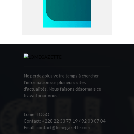
Ne perdez plus votre temps à chercher
l'information sur plusieurs sites
d'actualités. Nous faisons désormais ce
travail pour vous !
Lomé, TOGO
Contact:
+228 22 33 77 19 / 92 03 07 84
Email:
contact@lomegazette.com