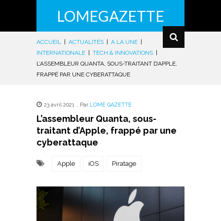
LOMEGAZETTE
ACCUEIL
|
ACTUALITÉS
|
A LA UNE
|
INTERNATIONALE
|
TECH & INNOVATIONS
|
L’ASSEMBLEUR QUANTA, SOUS-TRAITANT D’APPLE,
FRAPPÉ PAR UNE CYBERATTAQUE
23 avril 2021
,
Par
LOME GAZETTE
L’assembleur Quanta, sous-
traitant d’Apple, frappé par une
cyberattaque
Apple
iOS
Piratage