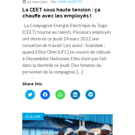
24 mars 2022
,
Par
LOME GAZETTE
La CEET sous haute tension : ça
chauffe avec les employés !
La Compagnie Energie Electrique du Togo
(CEET) tourne au ralenti. Plusieurs employés
ont observé ce jeudi 24 mars 2022 une
cessation de travail. Lire aussi : Scandale :
quand Elliot Ohin (UFC) se couvre de ridicule
à l’Assemblée Nationale Elles n’ont pas fait
dans la dentelle ce jeudi. Des femmes du
personnel de la compagnie, […]
Share this:
Cliquez
Cliquez
Cliquez
Cliquez
Cliquez
pour
pour
pour
pour
pour
partager
partager
partager
partager
partager
sur
sur
sur
sur
sur
Twitter(ouvre
Facebook(ouvre
WhatsApp(ouvre
LinkedIn(ouvre
Telegram(ouvre
dans
dans
dans
dans
dans
A LA UNE
une
une
une
une
une
nouvelle
nouvelle
nouvelle
nouvelle
nouvelle
fenêtre)
fenêtre)
fenêtre)
fenêtre)
fenêtre)