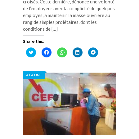
croisés. Cette dernière, dénonce une volonté
de l’employeur avec la complicité de quelques
employés, à maintenir la masse ouvrière au
rang de simples prolétaires, dont les
conditions de […]
Share this:
Cliquez
Cliquez
Cliquez
Cliquez
Cliquez
pour
pour
pour
pour
pour
partager
partager
partager
partager
partager
sur
sur
sur
sur
sur
Twitter(ouvre
Facebook(ouvre
WhatsApp(ouvre
LinkedIn(ouvre
Telegram(ouvre
dans
dans
dans
dans
dans
A LA UNE
une
une
une
une
une
nouvelle
nouvelle
nouvelle
nouvelle
nouvelle
fenêtre)
fenêtre)
fenêtre)
fenêtre)
fenêtre)