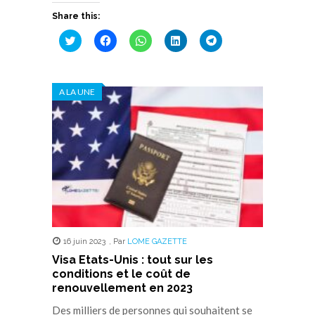
Share this:
Cliquez
Cliquez
Cliquez
Cliquez
Cliquez
pour
pour
pour
pour
pour
partager
partager
partager
partager
partager
sur
sur
sur
sur
sur
Twitter(ouvre
Facebook(ouvre
WhatsApp(ouvre
LinkedIn(ouvre
Telegram(ouvre
dans
dans
dans
dans
dans
A LA UNE
une
une
une
une
une
nouvelle
nouvelle
nouvelle
nouvelle
nouvelle
fenêtre)
fenêtre)
fenêtre)
fenêtre)
fenêtre)
16 juin 2023
,
Par
LOME GAZETTE
Visa Etats-Unis : tout sur les
conditions et le coût de
renouvellement en 2023
Des milliers de personnes qui souhaitent se