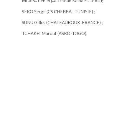
MLAPA Peniel (Al-Ittihad Kalba S.C-EAU);
SEKO Serge (CS CHEBBA –TUNISIE) ;
SUNU Gilles (CHATEAUROUX-FRANCE) ;
TCHAKEI Marouf (ASKO-TOGO).