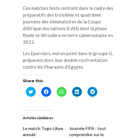
Ces matches tests rentrent dans le cadre des
préparatifs des troisième et quatrième
journées des éliminatoires de la Coupe
d’Afrique des nations (CAN) dont la phase
finale se déroulera en terre camerounaise en
2022.
Les Eperviers, mal en point dans le groupe G,
préparent donc leur double confrontation
contre les Pharaons d’Egypte.
Share this:
Cliquez
Cliquez
Cliquez
Cliquez
Cliquez
pour
pour
pour
pour
pour
partager
partager
partager
partager
partager
sur
sur
sur
sur
sur
Twitter(ouvre
Facebook(ouvre
WhatsApp(ouvre
LinkedIn(ouvre
Telegram(ouvre
dans
dans
dans
dans
dans
une
une
une
une
une
Articles similaires
nouvelle
nouvelle
nouvelle
nouvelle
nouvelle
fenêtre)
fenêtre)
fenêtre)
fenêtre)
fenêtre)
Le match Togo-Libye
Journée FIFA : tout
annulé
comprendre sur le