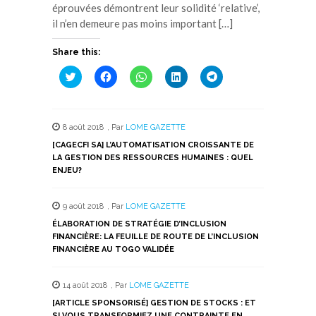
éprouvées démontrent leur solidité ‘relative’,
il n’en demeure pas moins important […]
Share this:
Cliquez
Cliquez
Cliquez
Cliquez
Cliquez
pour
pour
pour
pour
pour
partager
partager
partager
partager
partager
sur
sur
sur
sur
sur
Twitter(ouvre
Facebook(ouvre
WhatsApp(ouvre
LinkedIn(ouvre
Telegram(ouvre
dans
dans
dans
dans
dans
8 août 2018
,
Par
LOME GAZETTE
une
une
une
une
une
nouvelle
nouvelle
nouvelle
nouvelle
nouvelle
[CAGECFI SA] L’AUTOMATISATION CROISSANTE DE
fenêtre)
fenêtre)
fenêtre)
fenêtre)
fenêtre)
LA GESTION DES RESSOURCES HUMAINES : QUEL
ENJEU?
9 août 2018
,
Par
LOME GAZETTE
ÉLABORATION DE STRATÉGIE D’INCLUSION
FINANCIÈRE: LA FEUILLE DE ROUTE DE L’INCLUSION
FINANCIÈRE AU TOGO VALIDÉE
14 août 2018
,
Par
LOME GAZETTE
[ARTICLE SPONSORISÉ] GESTION DE STOCKS : ET
SI VOUS TRANSFORMIEZ UNE CONTRAINTE EN