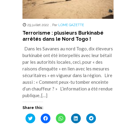
29 juillet 2022
,
Par
LOME GAZETTE
Terrorisme : plusieurs Burkinabé
arrêtés dans le Nord Togo !
Dans les Savanes au nord Togo, dix éleveurs
burkinabè ont été interpellés avec leur bétail
par les autorités locales, ceci, pour « des
raisons d’enquête » en lien avec les mesures
sécuritaires » en vigueur dans la région. Lire
aussi : « Comment peux-tu tomber enceinte
d’un chauffeur ? » L’information a été rendue
publique, […]
Share this:
Cliquez
Cliquez
Cliquez
Cliquez
Cliquez
pour
pour
pour
pour
pour
partager
partager
partager
partager
partager
sur
sur
sur
sur
sur
Twitter(ouvre
Facebook(ouvre
WhatsApp(ouvre
LinkedIn(ouvre
Telegram(ouvre