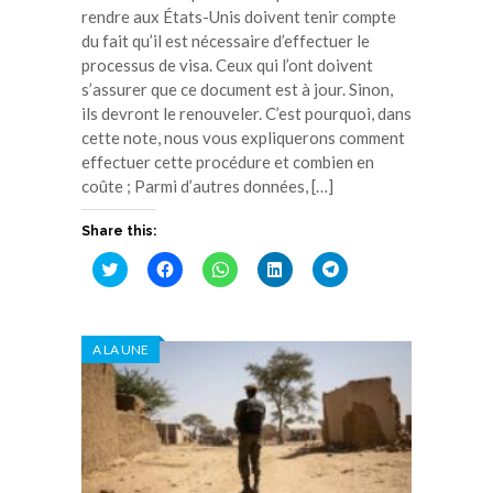
rendre aux États-Unis doivent tenir compte
du fait qu’il est nécessaire d’effectuer le
processus de visa. Ceux qui l’ont doivent
s’assurer que ce document est à jour. Sinon,
ils devront le renouveler. C’est pourquoi, dans
cette note, nous vous expliquerons comment
effectuer cette procédure et combien en
coûte ; Parmi d’autres données, […]
Share this:
Cliquez
Cliquez
Cliquez
Cliquez
Cliquez
pour
pour
pour
pour
pour
partager
partager
partager
partager
partager
sur
sur
sur
sur
sur
Twitter(ouvre
Facebook(ouvre
WhatsApp(ouvre
LinkedIn(ouvre
Telegram(ouvre
dans
dans
dans
dans
dans
A LA UNE
une
une
une
une
une
nouvelle
nouvelle
nouvelle
nouvelle
nouvelle
fenêtre)
fenêtre)
fenêtre)
fenêtre)
fenêtre)