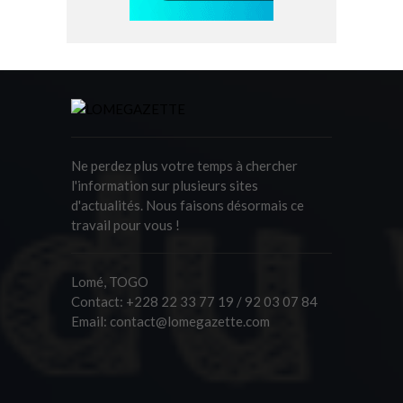
Ne perdez plus votre temps à chercher
l'information sur plusieurs sites
d'actualités. Nous faisons désormais ce
travail pour vous !
Lomé, TOGO
Contact:
+228 22 33 77 19 / 92 03 07 84
Email:
contact@lomegazette.com