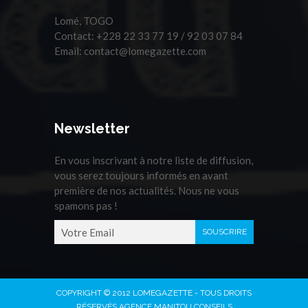
Lomé, TOGO
Contact:
+228 22 33 77 19 / 92 03 07 84
Email:
contact@lomegazette.com
Newsletter
En vous inscrivant à notre liste de diffusion,
vous serez toujours informés en avant
première de nos actualités. Nous ne vous
spamons pas !
COPYRIGHT © 2012 LOMEGAZETTE - TOUS DROITS
RÉSERVÉS AGENCE MANITOU CONSEILS