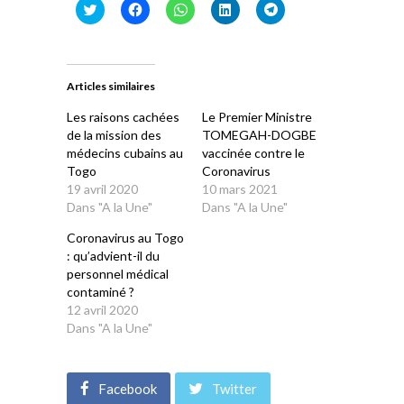
Cliquez
Cliquez
Cliquez
Cliquez
Cliquez
pour
pour
pour
pour
pour
partager
partager
partager
partager
partager
sur
sur
sur
sur
sur
Twitter(ouvre
Facebook(ouvre
WhatsApp(ouvre
LinkedIn(ouvre
Telegram(ouvre
dans
dans
dans
dans
dans
une
une
une
une
une
Articles similaires
nouvelle
nouvelle
nouvelle
nouvelle
nouvelle
fenêtre)
fenêtre)
fenêtre)
fenêtre)
fenêtre)
Les raisons cachées
Le Premier Ministre
de la mission des
TOMEGAH-DOGBE
médecins cubains au
vaccinée contre le
Togo
Coronavirus
19 avril 2020
10 mars 2021
Dans "A la Une"
Dans "A la Une"
Coronavirus au Togo
: qu’advient-il du
personnel médical
contaminé ?
12 avril 2020
Dans "A la Une"
Facebook
Twitter