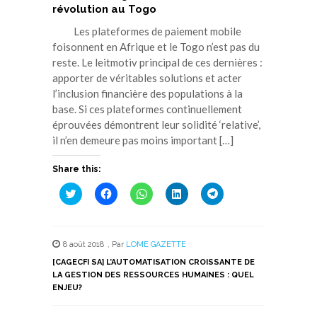
révolution au Togo
Les plateformes de paiement mobile
foisonnent en Afrique et le Togo n’est pas du
reste. Le leitmotiv principal de ces dernières :
apporter de véritables solutions et acter
l’inclusion financière des populations à la
base. Si ces plateformes continuellement
éprouvées démontrent leur solidité ‘relative’,
il n’en demeure pas moins important […]
Share this:
Cliquez
Cliquez
Cliquez
Cliquez
Cliquez
pour
pour
pour
pour
pour
partager
partager
partager
partager
partager
sur
sur
sur
sur
sur
Twitter(ouvre
Facebook(ouvre
WhatsApp(ouvre
LinkedIn(ouvre
Telegram(ouvre
dans
dans
dans
dans
dans
8 août 2018
,
Par
LOME GAZETTE
une
une
une
une
une
nouvelle
nouvelle
nouvelle
nouvelle
nouvelle
[CAGECFI SA] L’AUTOMATISATION CROISSANTE DE
fenêtre)
fenêtre)
fenêtre)
fenêtre)
fenêtre)
LA GESTION DES RESSOURCES HUMAINES : QUEL
ENJEU?