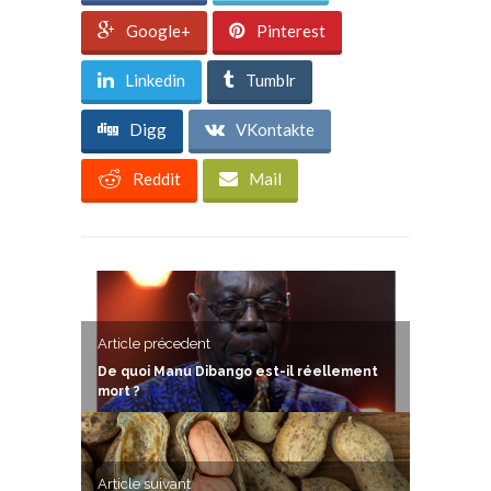
Google+
Pinterest
Linkedin
Tumblr
Digg
VKontakte
Reddit
Mail
Article précedent
De quoi Manu Dibango est-il réellement
mort ?
Article suivant