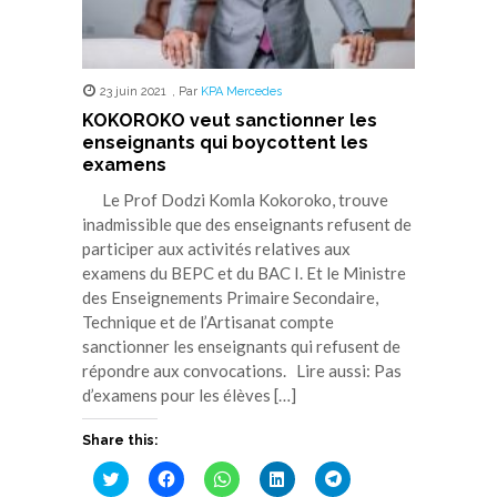
23 juin 2021
,
Par
KPA Mercedes
KOKOROKO veut sanctionner les
enseignants qui boycottent les
examens
Le Prof Dodzi Komla Kokoroko, trouve
inadmissible que des enseignants refusent de
participer aux activités relatives aux
examens du BEPC et du BAC I. Et le Ministre
des Enseignements Primaire Secondaire,
Technique et de l’Artisanat compte
sanctionner les enseignants qui refusent de
répondre aux convocations. Lire aussi: Pas
d’examens pour les élèves […]
Share this:
Cliquez
Cliquez
Cliquez
Cliquez
Cliquez
pour
pour
pour
pour
pour