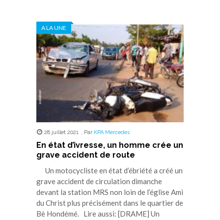
partager
partager
partager
partager
partager
sur
sur
sur
sur
sur
Twitter(ouvre
Facebook(ouvre
WhatsApp(ouvre
LinkedIn(ouvre
Telegram(ouvre
dans
dans
dans
dans
dans
A LA UNE
une
une
une
une
une
nouvelle
nouvelle
nouvelle
nouvelle
nouvelle
fenêtre)
fenêtre)
fenêtre)
fenêtre)
fenêtre)
28 juillet 2021
,
Par
KPA Mercedes
En état d’ivresse, un homme crée un
grave accident de route
Un motocycliste en état d’ébriété a créé un
grave accident de circulation dimanche
devant la station MRS non loin de l’église Ami
du Christ plus précisément dans le quartier de
Bè Hondémé. Lire aussi: [DRAME] Un