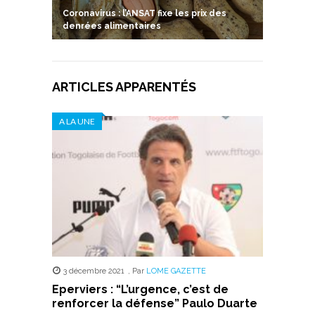
Coronavirus : l’ANSAT fixe les prix des
denrées alimentaires
ARTICLES APPARENTÉS
A LA UNE
3 décembre 2021
,
Par
LOME GAZETTE
Eperviers : “L’urgence, c’est de
renforcer la défense” Paulo Duarte