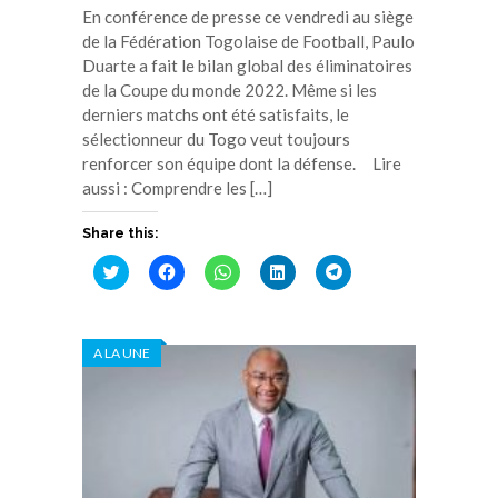
En conférence de presse ce vendredi au siège
de la Fédération Togolaise de Football, Paulo
Duarte a fait le bilan global des éliminatoires
de la Coupe du monde 2022. Même si les
derniers matchs ont été satisfaits, le
sélectionneur du Togo veut toujours
renforcer son équipe dont la défense. Lire
aussi : Comprendre les […]
Share this:
Cliquez
Cliquez
Cliquez
Cliquez
Cliquez
pour
pour
pour
pour
pour
partager
partager
partager
partager
partager
sur
sur
sur
sur
sur
Twitter(ouvre
Facebook(ouvre
WhatsApp(ouvre
LinkedIn(ouvre
Telegram(ouvre
dans
dans
dans
dans
dans
A LA UNE
une
une
une
une
une
nouvelle
nouvelle
nouvelle
nouvelle
nouvelle
fenêtre)
fenêtre)
fenêtre)
fenêtre)
fenêtre)