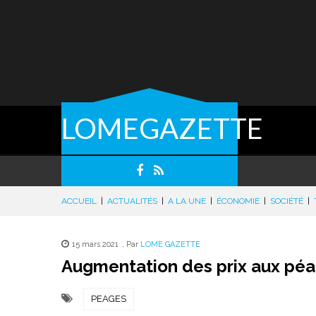
LOMEGAZETTE
ACCUEIL
|
ACTUALITÉS
|
A LA UNE
|
ÉCONOMIE
|
SOCIÉTÉ
|
15 mars 2021
,
Par
LOME GAZETTE
Augmentation des prix aux péage
PEAGES