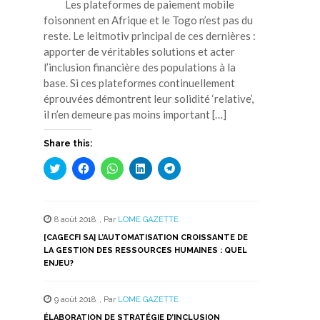
Les plateformes de paiement mobile
foisonnent en Afrique et le Togo n’est pas du
reste. Le leitmotiv principal de ces dernières :
apporter de véritables solutions et acter
l’inclusion financière des populations à la
base. Si ces plateformes continuellement
éprouvées démontrent leur solidité ‘relative’,
il n’en demeure pas moins important […]
Share this:
Cliquez
Cliquez
Cliquez
Cliquez
Cliquez
pour
pour
pour
pour
pour
partager
partager
partager
partager
partager
sur
sur
sur
sur
sur
Twitter(ouvre
Facebook(ouvre
WhatsApp(ouvre
LinkedIn(ouvre
Telegram(ouvre
dans
dans
dans
dans
dans
8 août 2018
,
Par
LOME GAZETTE
une
une
une
une
une
nouvelle
nouvelle
nouvelle
nouvelle
nouvelle
[CAGECFI SA] L’AUTOMATISATION CROISSANTE DE
fenêtre)
fenêtre)
fenêtre)
fenêtre)
fenêtre)
LA GESTION DES RESSOURCES HUMAINES : QUEL
ENJEU?
9 août 2018
,
Par
LOME GAZETTE
ÉLABORATION DE STRATÉGIE D’INCLUSION