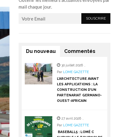
Obtenir les meilleurs actualités envoyées par
mail chaque jour.
Du nouveau
Commentés
30 juillet 2026
,
Par
LOME GAZETTE
L’ARCHITECTURE AVANT
LES APPLICATIONS : LA
CONSTRUCTION D’UN
PARTENARIAT GERMANO-
OUEST-AFRICAIN
27 avril 2026
,
Par
LOME GAZETTE
BASEBALL5 : LOMÉ C