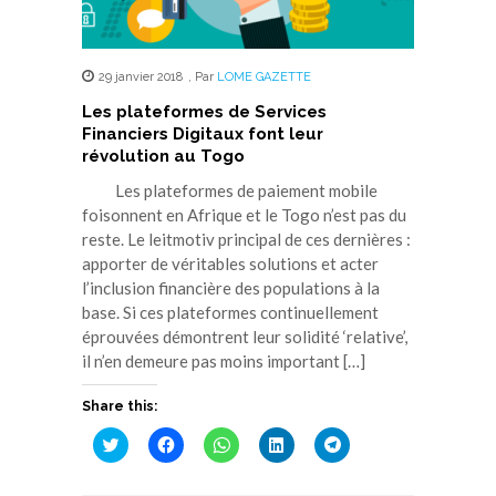
29 janvier 2018
,
Par
LOME GAZETTE
Les plateformes de Services
Financiers Digitaux font leur
révolution au Togo
Les plateformes de paiement mobile
foisonnent en Afrique et le Togo n’est pas du
reste. Le leitmotiv principal de ces dernières :
apporter de véritables solutions et acter
l’inclusion financière des populations à la
base. Si ces plateformes continuellement
éprouvées démontrent leur solidité ‘relative’,
il n’en demeure pas moins important […]
Share this:
Cliquez
Cliquez
Cliquez
Cliquez
Cliquez
pour
pour
pour
pour
pour
partager
partager
partager
partager
partager
sur
sur
sur
sur
sur