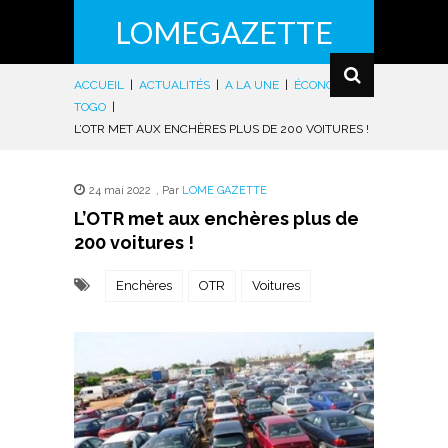
LOMEGAZETTE
ACCUEIL
|
ACTUALITÉS
|
A LA UNE
|
ÉCONOMIE
|
TOGO
|
L’OTR MET AUX ENCHÈRES PLUS DE 200 VOITURES !
24 mai 2022
,
Par
LOME GAZETTE
L’OTR met aux enchères plus de
200 voitures !
Enchères
OTR
Voitures