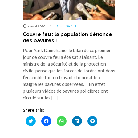
3 avril 2020
,
Par
LOME GAZETTE
Couvre feu : la population dénonce
des bavures !
Pour Yark Damehame, le bilan de ce premier
jour de couvre feu a été satisfaisant. Le
ministre de la sécurité et de la protection
civile, pense que les forces de l’ordre ont dans
l’ensemble fait un travail « honorable »
malgré les bavures observées. En effet,
plusieurs vidéos de bavures policières ont
circulé sur les […]
Share this:
Cliquez
Cliquez
Cliquez
Cliquez
Cliquez
pour
pour
pour
pour
pour
partager
partager
partager
partager
partager
sur
sur
sur
sur
sur
Twitter(ouvre
Facebook(ouvre
WhatsApp(ouvre
LinkedIn(ouvre
Telegram(ouvre