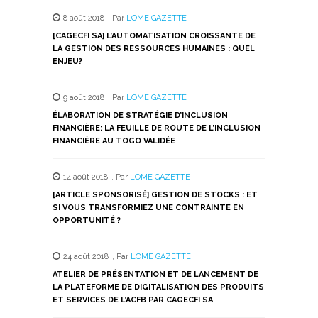
Twitter(ouvre
Facebook(ouvre
WhatsApp(ouvre
LinkedIn(ouvre
Telegram(ouvre
dans
dans
dans
dans
dans
8 août 2018
,
Par
LOME GAZETTE
une
une
une
une
une
nouvelle
nouvelle
nouvelle
nouvelle
nouvelle
[CAGECFI SA] L’AUTOMATISATION CROISSANTE DE
fenêtre)
fenêtre)
fenêtre)
fenêtre)
fenêtre)
LA GESTION DES RESSOURCES HUMAINES : QUEL
ENJEU?
9 août 2018
,
Par
LOME GAZETTE
ÉLABORATION DE STRATÉGIE D’INCLUSION
FINANCIÈRE: LA FEUILLE DE ROUTE DE L’INCLUSION
FINANCIÈRE AU TOGO VALIDÉE
14 août 2018
,
Par
LOME GAZETTE
[ARTICLE SPONSORISÉ] GESTION DE STOCKS : ET
SI VOUS TRANSFORMIEZ UNE CONTRAINTE EN
OPPORTUNITÉ ?
24 août 2018
,
Par
LOME GAZETTE
ATELIER DE PRÉSENTATION ET DE LANCEMENT DE
LA PLATEFORME DE DIGITALISATION DES PRODUITS
ET SERVICES DE L’ACFB PAR CAGECFI SA