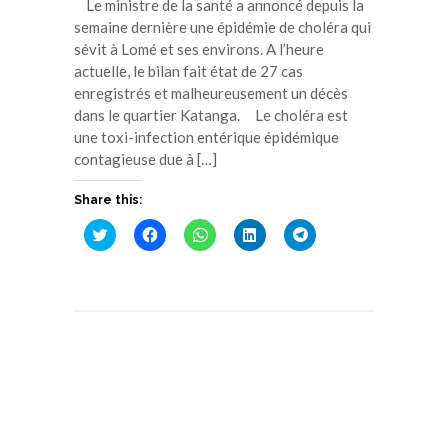
Le ministre de la santé a annoncé depuis la
semaine dernière une épidémie de choléra qui
sévit à Lomé et ses environs. A l’heure
actuelle, le bilan fait état de 27 cas
enregistrés et malheureusement un décès
dans le quartier Katanga. Le choléra est
une toxi-infection entérique épidémique
contagieuse due à […]
Share this:
Cliquez
Cliquez
Cliquez
Cliquez
Cliquez
pour
pour
pour
pour
pour
partager
partager
partager
partager
partager
sur
sur
sur
sur
sur
Twitter(ouvre
Facebook(ouvre
WhatsApp(ouvre
LinkedIn(ouvre
Telegram(ouvre
dans
dans
dans
dans
dans
une
une
une
une
une
nouvelle
nouvelle
nouvelle
nouvelle
nouvelle
fenêtre)
fenêtre)
fenêtre)
fenêtre)
fenêtre)