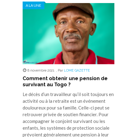
dans
dans
dans
dans
dans
A LA UNE
une
une
une
une
une
nouvelle
nouvelle
nouvelle
nouvelle
nouvelle
fenêtre)
fenêtre)
fenêtre)
fenêtre)
fenêtre)
8 novembre 2021
,
Par
LOME GAZETTE
Comment obtenir une pension de
survivant au Togo ?
Le décès d’un travailleur qu’il soit toujours en
activité ou à la retraite est un événement
douloureux pour sa famille. Celle-ci peut se
retrouver privée de soutien financier. Pour
accompagner le conjoint survivant ou les
enfants, les systèmes de protection sociale
prévoient généralement une pension à leur