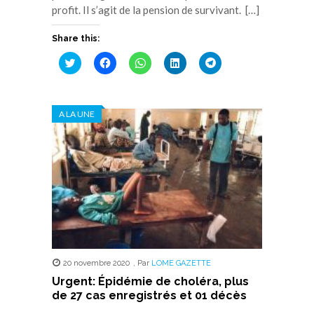
profit. Il s’agit de la pension de survivant. […]
Share this:
Cliquez
Cliquez
Cliquez
Cliquez
Cliquez
pour
pour
pour
pour
pour
partager
partager
partager
partager
partager
sur
sur
sur
sur
sur
Twitter(ouvre
Facebook(ouvre
WhatsApp(ouvre
LinkedIn(ouvre
Telegram(ouvre
dans
dans
dans
dans
dans
A LA UNE
une
une
une
une
une
nouvelle
nouvelle
nouvelle
nouvelle
nouvelle
fenêtre)
fenêtre)
fenêtre)
fenêtre)
fenêtre)
20 novembre 2020
,
Par
LOME GAZETTE
Urgent: Épidémie de choléra, plus
de 27 cas enregistrés et 01 décès