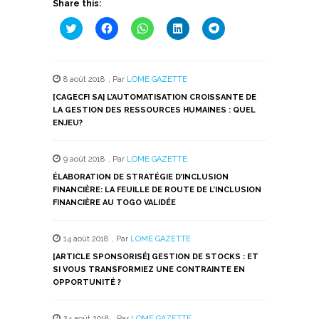
Share this:
Cliquez
Cliquez
Cliquez
Cliquez
Cliquez
pour
pour
pour
pour
pour
partager
partager
partager
partager
partager
sur
sur
sur
sur
sur
Twitter(ouvre
Facebook(ouvre
WhatsApp(ouvre
LinkedIn(ouvre
Telegram(ouvre
dans
dans
dans
dans
dans
8 août 2018
,
Par
LOME GAZETTE
une
une
une
une
une
nouvelle
nouvelle
nouvelle
nouvelle
nouvelle
[CAGECFI SA] L’AUTOMATISATION CROISSANTE DE
fenêtre)
fenêtre)
fenêtre)
fenêtre)
fenêtre)
LA GESTION DES RESSOURCES HUMAINES : QUEL
ENJEU?
9 août 2018
,
Par
LOME GAZETTE
ÉLABORATION DE STRATÉGIE D’INCLUSION
FINANCIÈRE: LA FEUILLE DE ROUTE DE L’INCLUSION
FINANCIÈRE AU TOGO VALIDÉE
14 août 2018
,
Par
LOME GAZETTE
[ARTICLE SPONSORISÉ] GESTION DE STOCKS : ET
SI VOUS TRANSFORMIEZ UNE CONTRAINTE EN
OPPORTUNITÉ ?
24 août 2018
,
Par
LOME GAZETTE