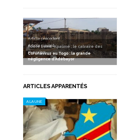
Article précedent
Article suivant
Route Lomé-Kpalimé : le calvaire des
riverains
Coronavirus au Togo : la grande
négligence d’Adébayor
ARTICLES APPARENTÉS
A LA UNE