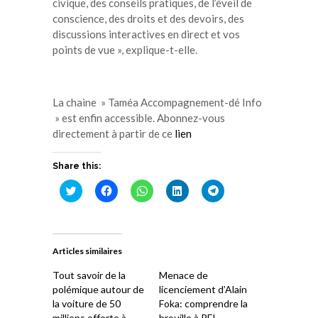
civique, des conseils pratiques, de l’éveil de
conscience, des droits et des devoirs, des
discussions interactives en direct et vos
points de vue », explique-t-elle.
La chaine » Taméa Accompagnement-dé Info
» est enfin accessible. Abonnez-vous
directement à partir de ce
l
ien
Share this:
Cliquez
Cliquez
Cliquez
Cliquez
Cliquez
pour
pour
pour
pour
pour
partager
partager
partager
partager
partager
sur
sur
sur
sur
sur
Twitter(ouvre
Facebook(ouvre
WhatsApp(ouvre
LinkedIn(ouvre
Telegram(ouvre
dans
dans
dans
dans
dans
une
une
une
une
une
Articles similaires
nouvelle
nouvelle
nouvelle
nouvelle
nouvelle
fenêtre)
fenêtre)
fenêtre)
fenêtre)
fenêtre)
Tout savoir de la
Menace de
polémique autour de
licenciement d’Alain
la voiture de 50
Foka: comprendre la
millions offerte à
brouille à RFI