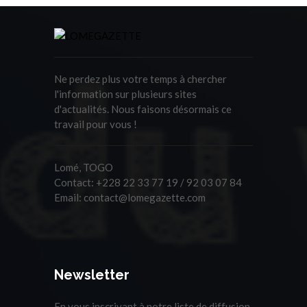
Ne perdez plus votre temps à chercher
l'information sur plusieurs sites
d'actualités. Nous faisons désormais ce
travail pour vous !
Lomé, TOGO
Contact:
+228 22 33 77 19 / 92 03 07 84
Email:
contact@lomegazette.com
Newsletter
En vous inscrivant à notre liste de diffusion,