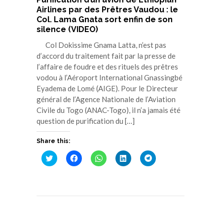
Airlines par des Prêtres Vaudou : le
Col. Lama Gnata sort enfin de son
silence (VIDEO)
Col Dokissime Gnama Latta, n’est pas
d’accord du traitement fait par la presse de
l’affaire de foudre et des rituels des prêtres
vodou à l’Aéroport International Gnassingbé
Eyadema de Lomé (AIGE). Pour le Directeur
général de l’Agence Nationale de l’Aviation
Civile du Togo (ANAC-Togo), il n’a jamais été
question de purification du […]
Share this:
Cliquez
Cliquez
Cliquez
Cliquez
Cliquez
pour
pour
pour
pour
pour
partager
partager
partager
partager
partager
sur
sur
sur
sur
sur
Twitter(ouvre
Facebook(ouvre
WhatsApp(ouvre
LinkedIn(ouvre
Telegram(ouvre
dans
dans
dans
dans
dans
une
une
une
une
une
nouvelle
nouvelle
nouvelle
nouvelle
nouvelle
fenêtre)
fenêtre)
fenêtre)
fenêtre)
fenêtre)