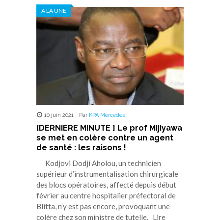
dans
dans
dans
dans
dans
A LA UNE
une
une
une
une
une
nouvelle
nouvelle
nouvelle
nouvelle
nouvelle
fenêtre)
fenêtre)
fenêtre)
fenêtre)
fenêtre)
10 juin 2021
,
Par
KPA Mercedes
[DERNIERE MINUTE ] Le prof Mijiyawa
se met en colère contre un agent
de santé : les raisons !
Kodjovi Dodji Aholou, un technicien
supérieur d’instrumentalisation chirurgicale
des blocs opératoires, affecté depuis début
février au centre hospitalier préfectoral de
Blitta, n’y est pas encore, provoquant une
colère chez son ministre de tutelle. Lire