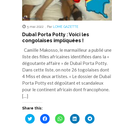
5 mai 2022
,
Par
LOME GAZETTE
Dubaï Porta Potty : Voici les
congolaises impliquées !
Camille Makosso, le marmailleur a publié une
liste des filles africaines identifiées dans la «
dégoutante affaire » de Dubaï Porta Potty.
Dans cette liste, on note 26 togolaises dont
4 Miss et deux artistes. « Le dossier de Dubaï
Porta Potty est dégoûtant et scandaleux
pour le continent africain dont francophone.
[…]
Share this:
Cliquez
Cliquez
Cliquez
Cliquez
Cliquez
pour
pour
pour
pour
pour
partager
partager
partager
partager
partager
sur
sur
sur
sur
sur
Twitter(ouvre
Facebook(ouvre
WhatsApp(ouvre
LinkedIn(ouvre
Telegram(ouvre