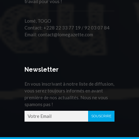
travail pour vous !
Lomé, TOGO
Contact:
+228 22 33 77 19 / 92 03 07 84
Email:
contact@lomegazette.com
Newsletter
En vous inscrivant à notre liste de diffusion,
vous serez toujours informés en avant
première de nos actualités. Nous ne vous
spamons pas !