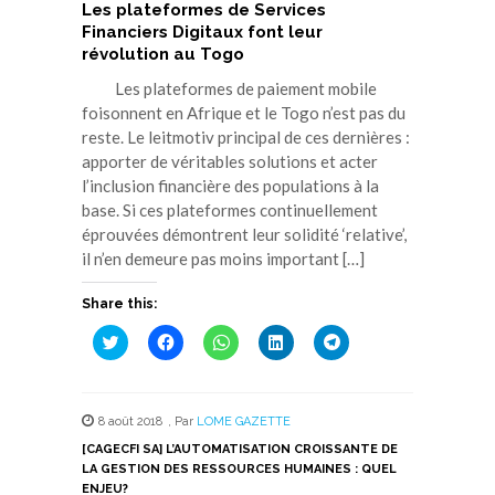
Les plateformes de Services
Financiers Digitaux font leur
révolution au Togo
Les plateformes de paiement mobile
foisonnent en Afrique et le Togo n’est pas du
reste. Le leitmotiv principal de ces dernières :
apporter de véritables solutions et acter
l’inclusion financière des populations à la
base. Si ces plateformes continuellement
éprouvées démontrent leur solidité ‘relative’,
il n’en demeure pas moins important […]
Share this:
Cliquez
Cliquez
Cliquez
Cliquez
Cliquez
pour
pour
pour
pour
pour
partager
partager
partager
partager
partager
sur
sur
sur
sur
sur
Twitter(ouvre
Facebook(ouvre
WhatsApp(ouvre
LinkedIn(ouvre
Telegram(ouvre
dans
dans
dans
dans
dans
8 août 2018
,
Par
LOME GAZETTE
une
une
une
une
une
nouvelle
nouvelle
nouvelle
nouvelle
nouvelle
[CAGECFI SA] L’AUTOMATISATION CROISSANTE DE
fenêtre)
fenêtre)
fenêtre)
fenêtre)
fenêtre)
LA GESTION DES RESSOURCES HUMAINES : QUEL
ENJEU?