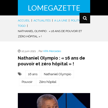
LOMEGAZETTE
ACCUEIL
|
ACTUALITÉS
|
A LA UNE
|
POLITIQUE
|
TOGO
|
NATHANIEL OLYMPIO : « 16 ANS DE POUVOIR ET
ZÉRO HÔPITAL » !
10 juin 2021
,
Par
KPA Mercedes
Nathaniel Olympio : « 16 ans de
pouvoir et zéro hôpital » !
16 ans
Nathaniel Olympio
Pouvoir
Zéro hôpital