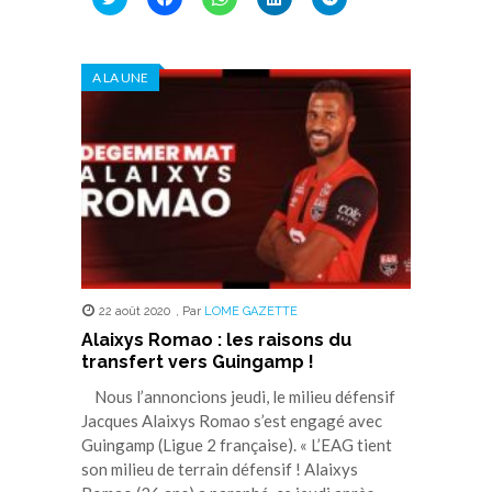
pour
pour
pour
pour
pour
partager
partager
partager
partager
partager
sur
sur
sur
sur
sur
Twitter(ouvre
Facebook(ouvre
WhatsApp(ouvre
LinkedIn(ouvre
Telegram(ouvre
dans
dans
dans
dans
dans
A LA UNE
une
une
une
une
une
nouvelle
nouvelle
nouvelle
nouvelle
nouvelle
fenêtre)
fenêtre)
fenêtre)
fenêtre)
fenêtre)
22 août 2020
,
Par
LOME GAZETTE
Alaixys Romao : les raisons du
transfert vers Guingamp !
Nous l’annoncions jeudi, le milieu défensif
Jacques Alaixys Romao s’est engagé avec
Guingamp (Ligue 2 française). « L’EAG tient
son milieu de terrain défensif ! Alaixys