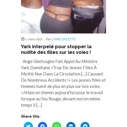
1 mars 2022
,
Par
LOME GAZETTE
Yark interpelé pour stopper la
nudité des filles sur les voies !
Ange Gbetsogbe Fait Appel Au Ministre
Yark Damehane «Trop De Jeunes Filles À
Moitié Nue Dans La Circulation […] Causant
De Nombreux Accidents !» Les jeunes filles et
femmes tuent de plus en plus sur nos voies.
«J’étais en chemin aujourd’hui pour le travail
lorsque au feu Rouge, devant moi en même
temps il […]
Share this:
Cliquez
Cliquez
Cliquez
Cliquez
Cliquez