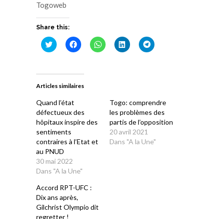
Togoweb
Share this:
Cliquez
Cliquez
Cliquez
Cliquez
Cliquez
pour
pour
pour
pour
pour
partager
partager
partager
partager
partager
sur
sur
sur
sur
sur
Twitter(ouvre
Facebook(ouvre
WhatsApp(ouvre
LinkedIn(ouvre
Telegram(ouvre
dans
dans
dans
dans
dans
une
une
une
une
une
Articles similaires
nouvelle
nouvelle
nouvelle
nouvelle
nouvelle
fenêtre)
fenêtre)
fenêtre)
fenêtre)
fenêtre)
Quand l’état
Togo: comprendre
défectueux des
les problèmes des
hôpitaux inspire des
partis de l’opposition
sentiments
20 avril 2021
contraires à l’Etat et
Dans "A la Une"
au PNUD
30 mai 2022
Dans "A la Une"
Accord RPT-UFC :
Dix ans après,
Gilchrist Olympio dit
regretter !