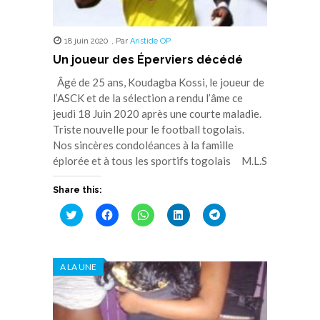
18 juin 2020
,
Par
Aristide OP
Un joueur des Éperviers décédé
Âgé de 25 ans, Koudagba Kossi, le joueur de
l’ASCK et de la sélection a rendu l’âme ce
jeudi 18 Juin 2020 après une courte maladie.
Triste nouvelle pour le football togolais.
Nos sincères condoléances à la famille
éplorée et à tous les sportifs togolais M.L.S
Share this:
Cliquez
Cliquez
Cliquez
Cliquez
Cliquez
pour
pour
pour
pour
pour
partager
partager
partager
partager
partager
sur
sur
sur
sur
sur
Twitter(ouvre
Facebook(ouvre
WhatsApp(ouvre
LinkedIn(ouvre
Telegram(ouvre
dans
dans
dans
dans
dans
A LA UNE
une
une
une
une
une
nouvelle
nouvelle
nouvelle
nouvelle
nouvelle
fenêtre)
fenêtre)
fenêtre)
fenêtre)
fenêtre)