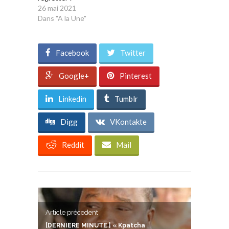
26 mai 2021
Dans "A la Une"
Facebook
Twitter
Google+
Pinterest
Linkedin
Tumblr
Digg
VKontakte
Reddit
Mail
Article précedent
[DERNIERE MINUTE ] « Kpatcha