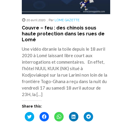
20 avril 2020
,
Par
LOME GAZETTE
Couvre – feu : des chinois sous
haute protection dans les rues de
Lomé
Une vidéo ébranle la toile depuis le 18 avril
2020 à Lomé laissant libre court aux
interrogations et commentaires. En effet,
l’hôtel NUUL KUUK (NK) situé à
Kodjoviakopé sur la rue Larimi non loin de la
frontière Togo-Ghana a reçu dans la nuit du
vendredi 17 au samedi 18 avril autour de
23H, la […]
Share this:
Cliquez
Cliquez
Cliquez
Cliquez
Cliquez
pour
pour
pour
pour
pour
partager
partager
partager
partager
partager
sur
sur
sur
sur
sur
Twitter(ouvre
Facebook(ouvre
WhatsApp(ouvre
LinkedIn(ouvre
Telegram(ouvre