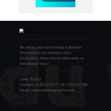
Ne perdez plus votre temps à chercher
l'information sur plusieurs sites
d'actualités. Nous faisons désormais ce
travail pour vous !
Lomé, TOGO
Contact:
+228 22 33 77 19 / 92 03 07 84
Email:
contact@lomegazette.com