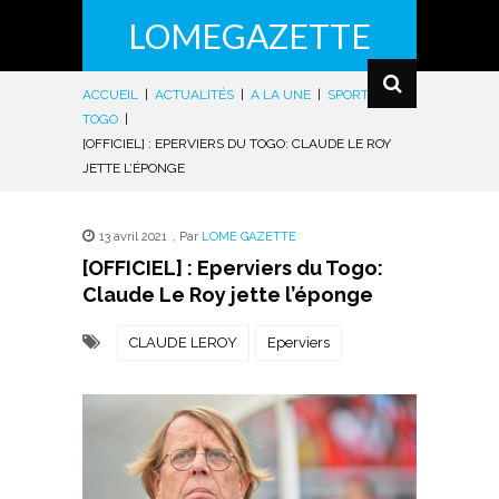
LOMEGAZETTE
ACCUEIL
|
ACTUALITÉS
|
A LA UNE
|
SPORTS
|
TOGO
|
[OFFICIEL] : EPERVIERS DU TOGO: CLAUDE LE ROY
JETTE L’ÉPONGE
13 avril 2021
,
Par
LOME GAZETTE
[OFFICIEL] : Eperviers du Togo:
Claude Le Roy jette l’éponge
CLAUDE LEROY
Eperviers