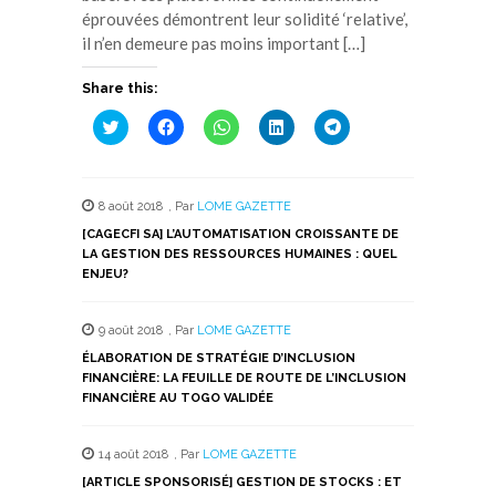
éprouvées démontrent leur solidité ‘relative’,
il n’en demeure pas moins important […]
Share this:
Cliquez
Cliquez
Cliquez
Cliquez
Cliquez
pour
pour
pour
pour
pour
partager
partager
partager
partager
partager
sur
sur
sur
sur
sur
Twitter(ouvre
Facebook(ouvre
WhatsApp(ouvre
LinkedIn(ouvre
Telegram(ouvre
dans
dans
dans
dans
dans
8 août 2018
,
Par
LOME GAZETTE
une
une
une
une
une
nouvelle
nouvelle
nouvelle
nouvelle
nouvelle
[CAGECFI SA] L’AUTOMATISATION CROISSANTE DE
fenêtre)
fenêtre)
fenêtre)
fenêtre)
fenêtre)
LA GESTION DES RESSOURCES HUMAINES : QUEL
ENJEU?
9 août 2018
,
Par
LOME GAZETTE
ÉLABORATION DE STRATÉGIE D’INCLUSION
FINANCIÈRE: LA FEUILLE DE ROUTE DE L’INCLUSION
FINANCIÈRE AU TOGO VALIDÉE
14 août 2018
,
Par
LOME GAZETTE
[ARTICLE SPONSORISÉ] GESTION DE STOCKS : ET