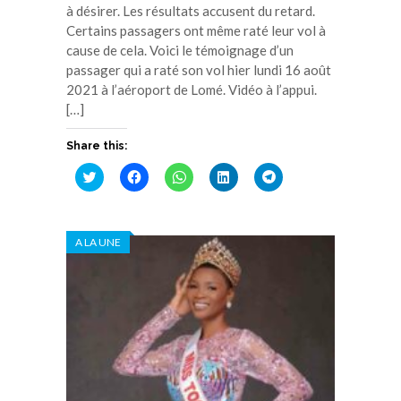
à désirer. Les résultats accusent du retard.
Certains passagers ont même raté leur vol à
cause de cela. Voici le témoignage d’un
passager qui a raté son vol hier lundi 16 août
2021 à l’aéroport de Lomé. Vidéo à l’appui.
[…]
Share this:
Cliquez
Cliquez
Cliquez
Cliquez
Cliquez
pour
pour
pour
pour
pour
partager
partager
partager
partager
partager
sur
sur
sur
sur
sur
Twitter(ouvre
Facebook(ouvre
WhatsApp(ouvre
LinkedIn(ouvre
Telegram(ouvre
dans
dans
dans
dans
dans
A LA UNE
une
une
une
une
une
nouvelle
nouvelle
nouvelle
nouvelle
nouvelle
fenêtre)
fenêtre)
fenêtre)
fenêtre)
fenêtre)