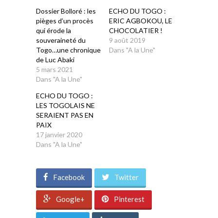
fenêtre)
fenêtre)
fenêtre)
fenêtre)
fenêtre)
Dossier Bolloré : les
ECHO DU TOGO :
pièges d’un procès
ERIC AGBOKOU, LE
qui érode la
CHOCOLATIER !
souveraineté du
9 août 2019
Togo…une chronique
Dans "A la Une"
de Luc Abaki
5 mars 2021
Dans "A la Une"
ECHO DU TOGO :
LES TOGOLAIS NE
SERAIENT PAS EN
PAIX
17 janvier 2020
Dans "A la Une"
Facebook
Twitter
Google+
Pinterest