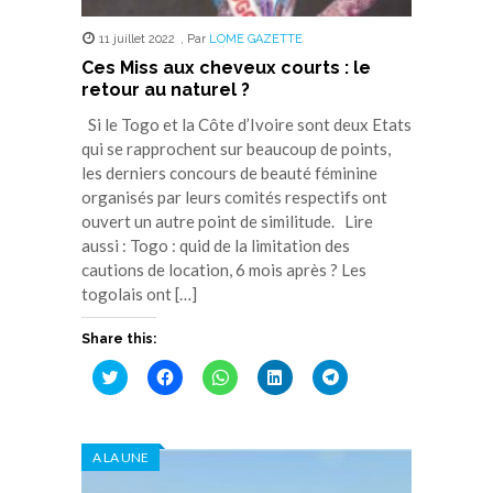
11 juillet 2022
,
Par
LOME GAZETTE
Ces Miss aux cheveux courts : le
retour au naturel ?
Si le Togo et la Côte d’Ivoire sont deux Etats
qui se rapprochent sur beaucoup de points,
les derniers concours de beauté féminine
organisés par leurs comités respectifs ont
ouvert un autre point de similitude. Lire
aussi : Togo : quid de la limitation des
cautions de location, 6 mois après ? Les
togolais ont […]
Share this:
Cliquez
Cliquez
Cliquez
Cliquez
Cliquez
pour
pour
pour
pour
pour
partager
partager
partager
partager
partager
sur
sur
sur
sur
sur
Twitter(ouvre
Facebook(ouvre
WhatsApp(ouvre
LinkedIn(ouvre
Telegram(ouvre
dans
dans
dans
dans
dans
A LA UNE
une
une
une
une
une
nouvelle
nouvelle
nouvelle
nouvelle
nouvelle
fenêtre)
fenêtre)
fenêtre)
fenêtre)
fenêtre)