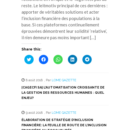
reste. Le leitmotiv principal de ces dernières :
apporter de véritables solutions et acter
l’inclusion financière des populations à la
base. Si ces plateformes continuellement
éprouvées démontrent leur solidité ‘relative’,
il n’en demeure pas moins important […]
Share this:
Cliquez
Cliquez
Cliquez
Cliquez
Cliquez
pour
pour
pour
pour
pour
partager
partager
partager
partager
partager
sur
sur
sur
sur
sur
Twitter(ouvre
Facebook(ouvre
WhatsApp(ouvre
LinkedIn(ouvre
Telegram(ouvre
dans
dans
dans
dans
dans
8 août 2018
,
Par
LOME GAZETTE
une
une
une
une
une
nouvelle
nouvelle
nouvelle
nouvelle
nouvelle
[CAGECFI SA] L’AUTOMATISATION CROISSANTE DE
fenêtre)
fenêtre)
fenêtre)
fenêtre)
fenêtre)
LA GESTION DES RESSOURCES HUMAINES : QUEL
ENJEU?
9 août 2018
,
Par
LOME GAZETTE
ÉLABORATION DE STRATÉGIE D’INCLUSION
FINANCIÈRE: LA FEUILLE DE ROUTE DE L’INCLUSION