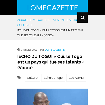
LOMEGAZETTE
ACCUEIL
|
ACTUALITÉS
|
A LA UNE
|
AFRIQUE
|
CULTURE
|
[ECHO DU TOGO] « OUI, LE TOGO EST UN PAYS QUI
TUE SES TALENTS » (VIDÉO)
7 janvier 2022
,
Par
LOME GAZETTE
[ECHO DU TOGO] « Oui, le Togo
est un pays qui tue ses talents »
(Vidéo)
Culture
Echo du Togo
Luc ABAKI