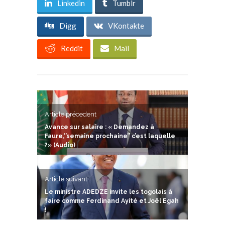
Linkedin
Tumblr
Digg
VKontakte
Reddit
Mail
Article précedent
Avance sur salaire : « Demandez à
Faure,‘’semaine prochaine’’ c’est laquelle
?» (Audio)
Article suivant
Le ministre ADEDZE invite les togolais à
faire comme Ferdinand Ayité et Joël Egah
!