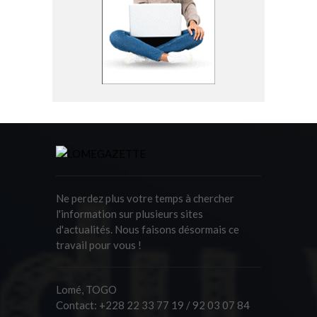
Ne perdez plus votre temps à chercher
l'information sur plusieurs sites
d'actualités. Nous faisons désormais ce
travail pour vous !
Lomé, TOGO
Contact:
+228 22 33 77 19 / 92 03 07 84