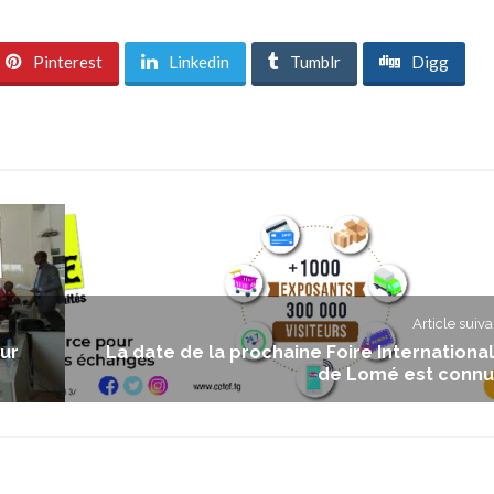
Pinterest
Linkedin
Tumblr
Digg
Article suiva
our
La date de la prochaine Foire Internationa
de Lomé est conn