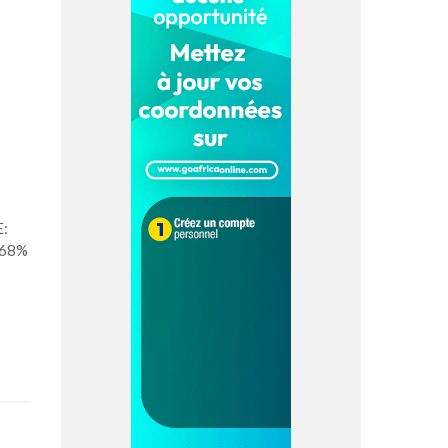
E:
,68%