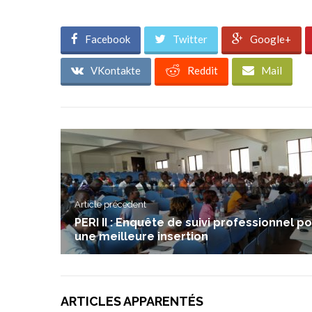
Facebook
Twitter
Google+
VKontakte
Reddit
Mail
Article précedent
PERI II : Enquête de suivi professionnel p
une meilleure insertion
ARTICLES APPARENTÉS