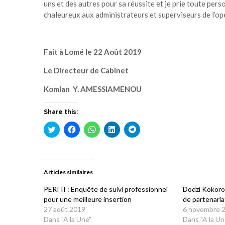
uns et des autres pour sa réussite et je prie toute per
chaleureux aux administrateurs et superviseurs de l’op
Fait à Lomé le 22 Août 2019
Le Directeur de Cabinet
Komlan Y. AMESSIAMENOU
Share this:
Cliquez
Cliquez
Cliquez
Cliquez
Cliquez
pour
pour
pour
pour
pour
partager
partager
partager
partager
partager
sur
sur
sur
sur
sur
Twitter(ouvre
Facebook(ouvre
WhatsApp(ouvre
LinkedIn(ouvre
Telegram(ouvre
dans
dans
dans
dans
dans
une
une
une
une
une
Articles similaires
nouvelle
nouvelle
nouvelle
nouvelle
nouvelle
fenêtre)
fenêtre)
fenêtre)
fenêtre)
fenêtre)
PERI II : Enquête de suivi professionnel
Dodzi Kokoro
pour une meilleure insertion
de partenari
27 août 2019
6 novembre 
Dans "A la Une"
Dans "A la Un