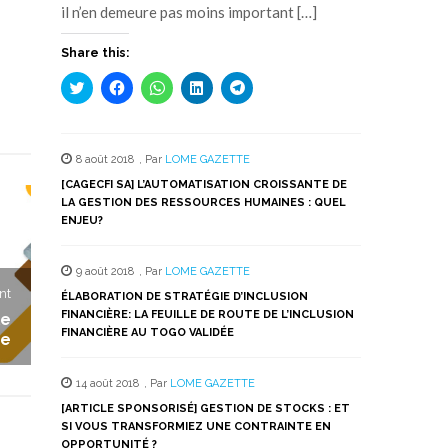
il n’en demeure pas moins important […]
Share this:
Cliquez
Cliquez
Cliquez
Cliquez
Cliquez
pour
pour
pour
pour
pour
partager
partager
partager
partager
partager
sur
sur
sur
sur
sur
Twitter(ouvre
Facebook(ouvre
WhatsApp(ouvre
LinkedIn(ouvre
Telegram(ouvre
dans
dans
dans
dans
dans
8 août 2018
,
Par
LOME GAZETTE
une
une
une
une
une
nouvelle
nouvelle
nouvelle
nouvelle
nouvelle
[CAGECFI SA] L’AUTOMATISATION CROISSANTE DE
fenêtre)
fenêtre)
fenêtre)
fenêtre)
fenêtre)
LA GESTION DES RESSOURCES HUMAINES : QUEL
ENJEU?
9 août 2018
,
Par
LOME GAZETTE
nt
ÉLABORATION DE STRATÉGIE D’INCLUSION
FINANCIÈRE: LA FEUILLE DE ROUTE DE L’INCLUSION
le
FINANCIÈRE AU TOGO VALIDÉE
ue
14 août 2018
,
Par
LOME GAZETTE
[ARTICLE SPONSORISÉ] GESTION DE STOCKS : ET
SI VOUS TRANSFORMIEZ UNE CONTRAINTE EN
OPPORTUNITÉ ?