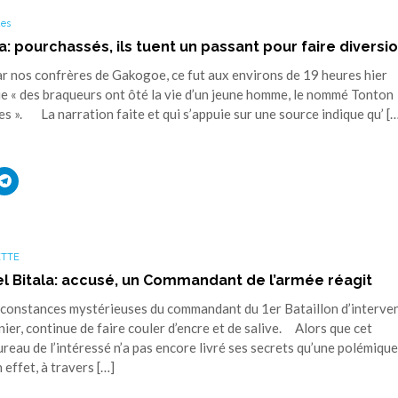
es
 pourchassés, ils tuent un passant pour faire diversi
ar nos confrères de Gakogoe, ce fut aux environs de 19 heures hier
e « des braqueurs ont ôté la vie d’un jeune homme, le nommé Tonton
es ». La narration faite et qui s’appuie sur une source indique qu’ [
uez
Cliquez
r
pour
ager
partager
sur
ouvre
edIn(ouvre
Telegram(ouvre
s
dans
une
ETTE
elle
nouvelle
tre)
fenêtre)
el Bitala: accusé, un Commandant de l’armée réagit
rconstances mystérieuses du commandant du 1er Bataillon d’interve
rnier, continue de faire couler d’encre et de salive. Alors que cet
reau de l’intéressé n’a pas encore livré ses secrets qu’une polémique
effet, à travers […]