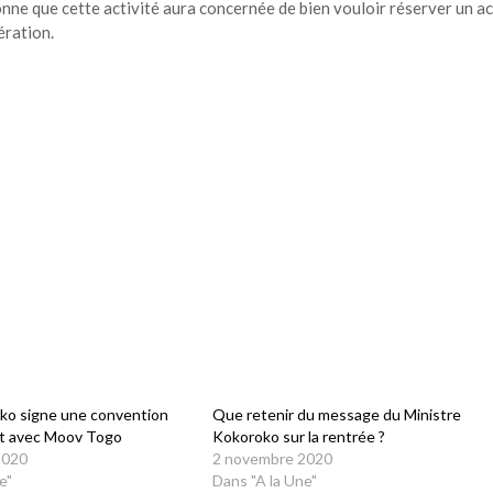
sonne que cette activité aura concernée de bien vouloir réserver un ac
ération.
ko signe une convention
Que retenir du message du Ministre
at avec Moov Togo
Kokoroko sur la rentrée ?
2020
2 novembre 2020
e"
Dans "A la Une"