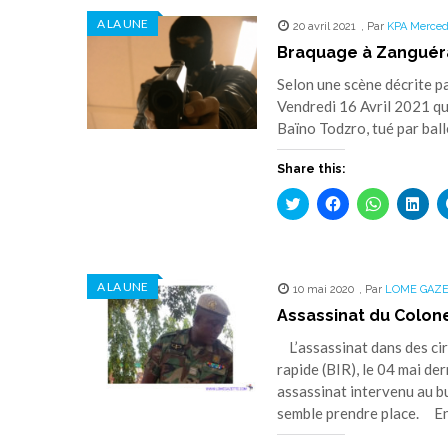
A LA UNE
20 avril 2021
,
Par
KPA Merced
Braquage à Zanguéra:
Selon une scène décrite p
Vendredi 16 Avril 2021 qu
Baïno Todzro, tué par ball
Share this:
Cliquez
Cliquez
Cliquez
Cliq
pour
pour
pour
pou
partager
partager
partager
part
sur
sur
sur
sur
Twitter(ouvre
Facebook(ouvre
WhatsApp(
Link
dans
dans
dans
dan
une
une
une
une
A LA UNE
10 mai 2020
nouvelle
nouvelle
,
Par
nouvelle
LOME GAZ
nouv
fenêtre)
fenêtre)
fenêtre)
fenê
Assassinat du Colon
L’assassinat dans des ci
rapide (BIR), le 04 mai de
assassinat intervenu au bu
semble prendre place. En 