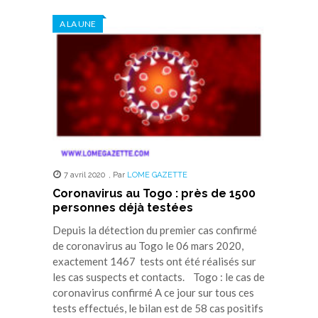
Twitter(ouvre
Facebook(ouvre
WhatsApp(ouvre
LinkedIn(ouvre
Telegram(ouvre
dans
dans
dans
dans
dans
A LA UNE
une
une
une
une
une
nouvelle
nouvelle
nouvelle
nouvelle
nouvelle
fenêtre)
fenêtre)
fenêtre)
fenêtre)
fenêtre)
7 avril 2020
,
Par
LOME GAZETTE
Coronavirus au Togo : près de 1500
personnes déjà testées
Depuis la détection du premier cas confirmé
de coronavirus au Togo le 06 mars 2020,
exactement 1467 tests ont été réalisés sur
les cas suspects et contacts. Togo : le cas de
coronavirus confirmé A ce jour sur tous ces
tests effectués, le bilan est de 58 cas positifs