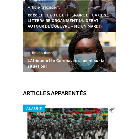
Article précedent
2020 LE CLUB LE LITTERAIRE ET LA CENE
LITTERAIRE ORGANISENT UN DEBAT
AUTOUR DE L’OEUVRE « NE UN MARDI »
Article suivant
L’Afrique et le Coronavirus : point sur la
situation !
ARTICLES APPARENTÉS
A LA UNE