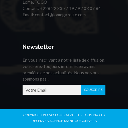
Lomé, TOGO
Contact:
+228 22 33 77 19 / 92 03 07 84
Email:
contact@lomegazette.com
Newsletter
En vous inscrivant à notre liste de diffusion,
vous serez toujours informés en avant
première de nos actualités. Nous ne vous
spamons pas !
COPYRIGHT © 2012 LOMEGAZETTE - TOUS DROITS
RÉSERVÉS AGENCE MANITOU CONSEILS