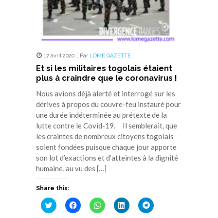
17 avril 2020
,
Par
LOME GAZETTE
Et si les militaires togolais étaient
plus à craindre que le coronavirus !
Nous avions déjà alerté et interrogé sur les
dérives à propos du couvre-feu instauré pour
une durée indéterminée au prétexte de la
lutte contre le Covid-19. Il semblerait, que
les craintes de nombreux citoyens togolais
soient fondées puisque chaque jour apporte
son lot d’exactions et d’atteintes à la dignité
humaine, au vu des […]
Share this:
Cliquez
Cliquez
Cliquez
Cliquez
Cliquez
pour
pour
pour
pour
pour
partager
partager
partager
partager
partager