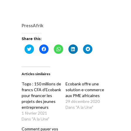
PressAfrik
Share this:
Cliquez
Cliquez
Cliquez
Cliquez
Cliquez
pour
pour
pour
pour
pour
partager
partager
partager
partager
partager
sur
sur
sur
sur
sur
Twitter(ouvre
Facebook(ouvre
WhatsApp(ouvre
LinkedIn(ouvre
Telegram(ouvre
dans
dans
dans
dans
dans
une
une
une
une
une
Articles similaires
nouvelle
nouvelle
nouvelle
nouvelle
nouvelle
fenêtre)
fenêtre)
fenêtre)
fenêtre)
fenêtre)
Togo : 150 millions de
Ecobank offre une
francs CFA d’Ecobank
solution e-commerce
pour financer les
aux PME africaines
projets des jeunes
29 décembre 2020
entrepreneurs
Dans "A la Une"
1 février 2021
Dans "A la Une"
Comment payer vos