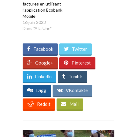
factures en utilisant
l’application Ecobank
Mobile
16 juin 2023
Dans "A la Une"
Facebook
Twitter
Google+
Pinterest
Linkedin
Tumblr
Digg
VKontakte
Reddit
Mail