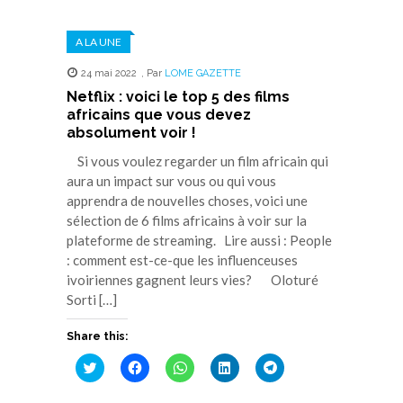
sur
sur
sur
sur
sur
Twitter(ouvre
Facebook(ouvre
WhatsApp(ouvre
LinkedIn(ouvre
Telegram(ouvre
dans
dans
dans
dans
dans
A LA UNE
une
une
une
une
une
nouvelle
nouvelle
nouvelle
nouvelle
nouvelle
fenêtre)
fenêtre)
fenêtre)
fenêtre)
fenêtre)
24 mai 2022
,
Par
LOME GAZETTE
Netflix : voici le top 5 des films
africains que vous devez
absolument voir !
Si vous voulez regarder un film africain qui
aura un impact sur vous ou qui vous
apprendra de nouvelles choses, voici une
sélection de 6 films africains à voir sur la
plateforme de streaming. Lire aussi : People
: comment est-ce-que les influenceuses
ivoiriennes gagnent leurs vies? Oloturé
Sorti […]
Share this:
Cliquez
Cliquez
Cliquez
Cliquez
Cliquez
pour
pour
pour
pour
pour
partager
partager
partager
partager
partager
sur
sur
sur
sur
sur