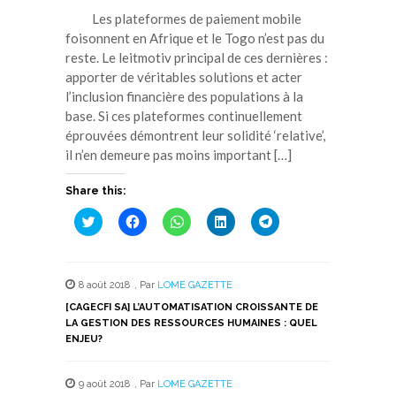
Les plateformes de paiement mobile
foisonnent en Afrique et le Togo n’est pas du
reste. Le leitmotiv principal de ces dernières :
apporter de véritables solutions et acter
l’inclusion financière des populations à la
base. Si ces plateformes continuellement
éprouvées démontrent leur solidité ‘relative’,
il n’en demeure pas moins important […]
Share this:
Cliquez
Cliquez
Cliquez
Cliquez
Cliquez
pour
pour
pour
pour
pour
partager
partager
partager
partager
partager
sur
sur
sur
sur
sur
Twitter(ouvre
Facebook(ouvre
WhatsApp(ouvre
LinkedIn(ouvre
Telegram(ouvre
dans
dans
dans
dans
dans
8 août 2018
,
Par
LOME GAZETTE
une
une
une
une
une
nouvelle
nouvelle
nouvelle
nouvelle
nouvelle
[CAGECFI SA] L’AUTOMATISATION CROISSANTE DE
fenêtre)
fenêtre)
fenêtre)
fenêtre)
fenêtre)
LA GESTION DES RESSOURCES HUMAINES : QUEL
ENJEU?
9 août 2018
,
Par
LOME GAZETTE