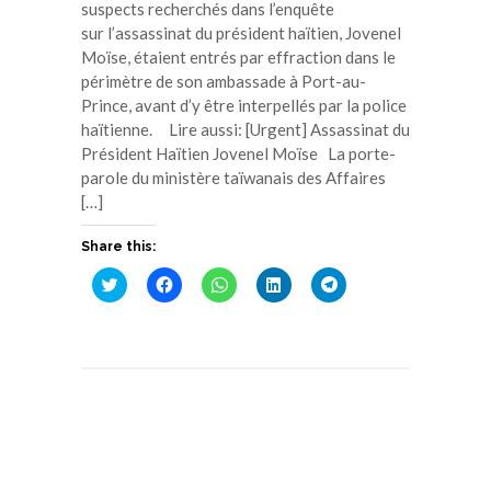
suspects recherchés dans l’enquête
sur l’assassinat du président haïtien, Jovenel
Moïse, étaient entrés par effraction dans le
périmètre de son ambassade à Port-au-
Prince, avant d’y être interpellés par la police
haïtienne. Lire aussi: [Urgent] Assassinat du
Président Haïtien Jovenel Moïse La porte-
parole du ministère taïwanais des Affaires
[…]
Share this:
Cliquez
Cliquez
Cliquez
Cliquez
Cliquez
pour
pour
pour
pour
pour
partager
partager
partager
partager
partager
sur
sur
sur
sur
sur
Twitter(ouvre
Facebook(ouvre
WhatsApp(ouvre
LinkedIn(ouvre
Telegram(ouvre
dans
dans
dans
dans
dans
une
une
une
une
une
nouvelle
nouvelle
nouvelle
nouvelle
nouvelle
fenêtre)
fenêtre)
fenêtre)
fenêtre)
fenêtre)