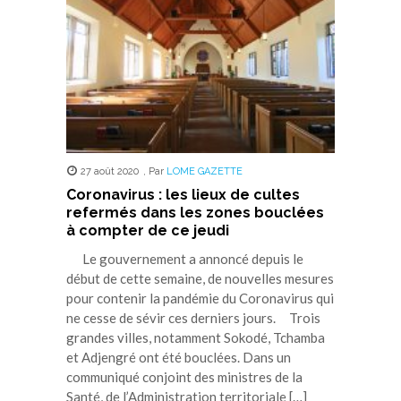
fenêtre)
fenêtre)
fenêtre)
fenêtre)
fenêtre)
27 août 2020
,
Par
LOME GAZETTE
Coronavirus : les lieux de cultes
refermés dans les zones bouclées
à compter de ce jeudi
Le gouvernement a annoncé depuis le
début de cette semaine, de nouvelles mesures
pour contenir la pandémie du Coronavirus qui
ne cesse de sévir ces derniers jours. Trois
grandes villes, notamment Sokodé, Tchamba
et Adjengré ont été bouclées. Dans un
communiqué conjoint des ministres de la
Santé, de l’Administration territoriale […]