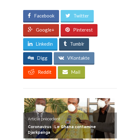
Facebook
Twitter
Google+
Pinterest
Linkedin
Tumblr
Digg
VKontakte
Reddit
Mail
Article précedent
Coronavirus : Le Ghana contamine
Djarkpanga