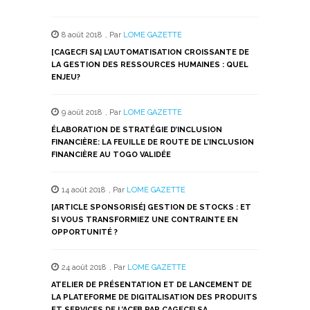
partager
partager
partager
partager
partager
sur
sur
sur
sur
sur
Twitter(ouvre
Facebook(ouvre
WhatsApp(ouvre
LinkedIn(ouvre
Telegram(ouvre
dans
dans
dans
dans
dans
8 août 2018
,
Par
LOME GAZETTE
une
une
une
une
une
nouvelle
nouvelle
nouvelle
nouvelle
nouvelle
[CAGECFI SA] L’AUTOMATISATION CROISSANTE DE
fenêtre)
fenêtre)
fenêtre)
fenêtre)
fenêtre)
LA GESTION DES RESSOURCES HUMAINES : QUEL
ENJEU?
9 août 2018
,
Par
LOME GAZETTE
ÉLABORATION DE STRATÉGIE D’INCLUSION
FINANCIÈRE: LA FEUILLE DE ROUTE DE L’INCLUSION
FINANCIÈRE AU TOGO VALIDÉE
14 août 2018
,
Par
LOME GAZETTE
[ARTICLE SPONSORISÉ] GESTION DE STOCKS : ET
SI VOUS TRANSFORMIEZ UNE CONTRAINTE EN
OPPORTUNITÉ ?
24 août 2018
,
Par
LOME GAZETTE
ATELIER DE PRÉSENTATION ET DE LANCEMENT DE
LA PLATEFORME DE DIGITALISATION DES PRODUITS
ET SERVICES DE L’ACFB PAR CAGECFI SA