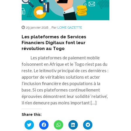
29 janvier 2018
,
Par
LOME GAZETTE
Les plateformes de Services
Financiers Digitaux font leur
révolution au Togo
Les plateformes de paiement mobile
foisonnent en Afrique et le Togo n’est pas du
reste. Le leitmotiv principal de ces dernières :
apporter de véritables solutions et acter
l’inclusion financière des populations à la
base. Si ces plateformes continuellement
éprouvées démontrent leur solidité ‘relative’,
il n’en demeure pas moins important […]
Share this:
Cliquez
Cliquez
Cliquez
Cliquez
Cliquez
pour
pour
pour
pour
pour