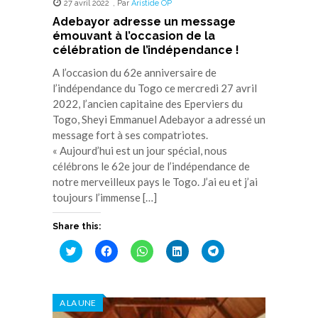
27 avril 2022
,
Par
Aristide OP
Adebayor adresse un message
émouvant à l’occasion de la
célébration de l’indépendance !
A l’occasion du 62e anniversaire de
l’indépendance du Togo ce mercredi 27 avril
2022, l’ancien capitaine des Eperviers du
Togo, Sheyi Emmanuel Adebayor a adressé un
message fort à ses compatriotes.
« Aujourd’hui est un jour spécial, nous
célébrons le 62e jour de l’indépendance de
notre merveilleux pays le Togo. J’ai eu et j’ai
toujours l’immense […]
Share this:
Cliquez
Cliquez
Cliquez
Cliquez
Cliquez
pour
pour
pour
pour
pour
partager
partager
partager
partager
partager
sur
sur
sur
sur
sur
Twitter(ouvre
Facebook(ouvre
WhatsApp(ouvre
LinkedIn(ouvre
Telegram(ouvre
dans
dans
dans
dans
dans
A LA UNE
une
une
une
une
une
nouvelle
nouvelle
nouvelle
nouvelle
nouvelle