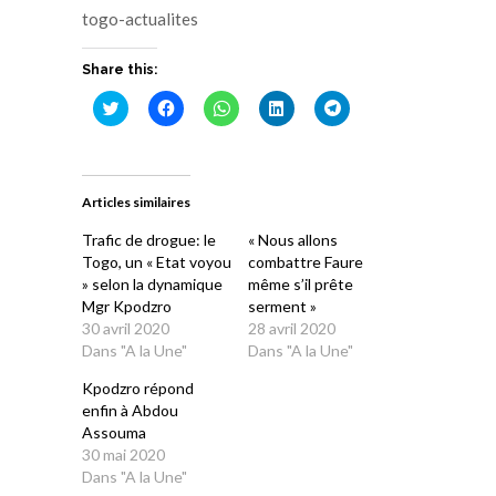
togo-actualites
Share this:
Cliquez
Cliquez
Cliquez
Cliquez
Cliquez
pour
pour
pour
pour
pour
partager
partager
partager
partager
partager
sur
sur
sur
sur
sur
Twitter(ouvre
Facebook(ouvre
WhatsApp(ouvre
LinkedIn(ouvre
Telegram(ouvre
dans
dans
dans
dans
dans
une
une
une
une
une
Articles similaires
nouvelle
nouvelle
nouvelle
nouvelle
nouvelle
fenêtre)
fenêtre)
fenêtre)
fenêtre)
fenêtre)
Trafic de drogue: le
« Nous allons
Togo, un « Etat voyou
combattre Faure
» selon la dynamique
même s’il prête
Mgr Kpodzro
serment »
30 avril 2020
28 avril 2020
Dans "A la Une"
Dans "A la Une"
Kpodzro répond
enfin à Abdou
Assouma
30 mai 2020
Dans "A la Une"