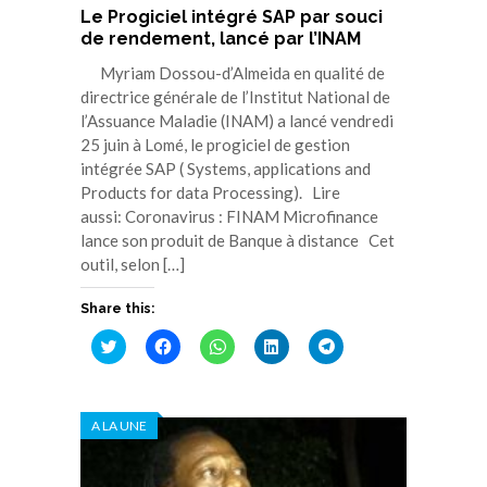
Le Progiciel intégré SAP par souci
de rendement, lancé par l’INAM
Myriam Dossou-d’Almeida en qualité de
directrice générale de l’Institut National de
l’Assuance Maladie (INAM) a lancé vendredi
25 juin à Lomé, le progiciel de gestion
intégrée SAP ( Systems, applications and
Products for data Processing). Lire
aussi: Coronavirus : FINAM Microfinance
lance son produit de Banque à distance Cet
outil, selon […]
Share this:
Cliquez
Cliquez
Cliquez
Cliquez
Cliquez
pour
pour
pour
pour
pour
partager
partager
partager
partager
partager
sur
sur
sur
sur
sur
Twitter(ouvre
Facebook(ouvre
WhatsApp(ouvre
LinkedIn(ouvre
Telegram(ouvre
dans
dans
dans
dans
dans
A LA UNE
une
une
une
une
une
nouvelle
nouvelle
nouvelle
nouvelle
nouvelle
fenêtre)
fenêtre)
fenêtre)
fenêtre)
fenêtre)