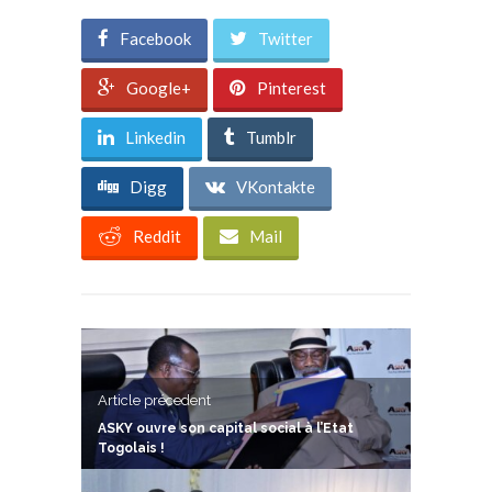
Facebook
Twitter
Google+
Pinterest
Linkedin
Tumblr
Digg
VKontakte
Reddit
Mail
Article précedent
ASKY ouvre son capital social à l’Etat
Togolais !