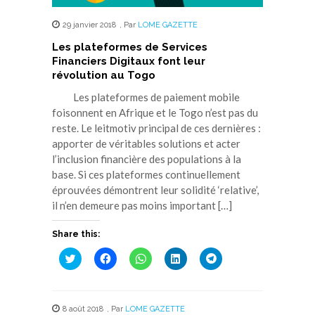
29 janvier 2018
,
Par
LOME GAZETTE
Les plateformes de Services
Financiers Digitaux font leur
révolution au Togo
Les plateformes de paiement mobile
foisonnent en Afrique et le Togo n’est pas du
reste. Le leitmotiv principal de ces dernières :
apporter de véritables solutions et acter
l’inclusion financière des populations à la
base. Si ces plateformes continuellement
éprouvées démontrent leur solidité ‘relative’,
il n’en demeure pas moins important […]
Share this:
Cliquez
Cliquez
Cliquez
Cliquez
Cliquez
pour
pour
pour
pour
pour
partager
partager
partager
partager
partager
sur
sur
sur
sur
sur
Twitter(ouvre
Facebook(ouvre
WhatsApp(ouvre
LinkedIn(ouvre
Telegram(ouvre
dans
dans
dans
dans
dans
8 août 2018
,
Par
LOME GAZETTE
une
une
une
une
une