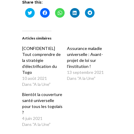
Share this:
Cliquez
Cliquez
Cliquez
Cliquez
Cliquez
pour
pour
pour
pour
pour
partager
partager
partager
partager
partager
sur
sur
sur
sur
sur
Twitter(ouvre
Facebook(ouvre
WhatsApp(ouvre
LinkedIn(ouvre
Telegram(ouvre
dans
dans
dans
dans
dans
une
une
une
une
une
Articles similaires
nouvelle
nouvelle
nouvelle
nouvelle
nouvelle
fenêtre)
fenêtre)
fenêtre)
fenêtre)
fenêtre)
[CONFIDENTIEL]
Assurance maladie
Tout comprendre de
universelle : Avant-
la stratégie
projet de loi sur
d’électrification du
l’institution !
Togo
13 septembre 2021
10 août 2021
Dans "A la Une"
Dans "A la Une"
Bientôt la couverture
santé universelle
pour tous les togolais
?
4 juin 2021
Dans "A la Une"