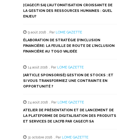
nouvelle
nouvelle
nouvelle
nouvelle
nouvelle
[CAGECFI SA] L’AUTOMATISATION CROISSANTE DE
fenêtre)
fenêtre)
fenêtre)
fenêtre)
fenêtre)
LA GESTION DES RESSOURCES HUMAINES : QUEL
ENJEU?
9 août 2018
,
Par
LOME GAZETTE
ÉLABORATION DE STRATÉGIE D’INCLUSION
FINANCIÈRE: LA FEUILLE DE ROUTE DE L’INCLUSION
FINANCIÈRE AU TOGO VALIDÉE
14 août 2018
,
Par
LOME GAZETTE
[ARTICLE SPONSORISÉ] GESTION DE STOCKS : ET
SI VOUS TRANSFORMIEZ UNE CONTRAINTE EN
OPPORTUNITÉ ?
24 août 2018
,
Par
LOME GAZETTE
ATELIER DE PRÉSENTATION ET DE LANCEMENT DE
LA PLATEFORME DE DIGITALISATION DES PRODUITS
ET SERVICES DE L’ACFB PAR CAGECFI SA
31 octobre 2018
,
Par
LOME GAZETTE