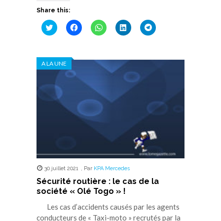
Share this:
Cliquez
Cliquez
Cliquez
Cliquez
Cliquez
pour
pour
pour
pour
pour
partager
partager
partager
partager
partager
sur
sur
sur
sur
sur
Twitter(ouvre
Facebook(ouvre
WhatsApp(ouvre
LinkedIn(ouvre
Telegram(ouvre
dans
dans
dans
dans
dans
A LA UNE
une
une
une
une
une
nouvelle
nouvelle
nouvelle
nouvelle
nouvelle
fenêtre)
fenêtre)
fenêtre)
fenêtre)
fenêtre)
30 juillet 2021
,
Par
KPA Mercedes
Sécurité routière : le cas de la
société « Olé Togo » !
Les cas d’accidents causés par les agents
conducteurs de « Taxi-moto » recrutés par la