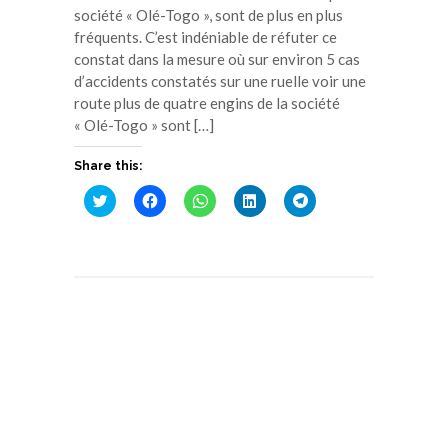
société « Olé-Togo », sont de plus en plus
fréquents. C’est indéniable de réfuter ce
constat dans la mesure où sur environ 5 cas
d’accidents constatés sur une ruelle voir une
route plus de quatre engins de la société
« Olé-Togo » sont […]
Share this:
Cliquez
Cliquez
Cliquez
Cliquez
Cliquez
pour
pour
pour
pour
pour
partager
partager
partager
partager
partager
sur
sur
sur
sur
sur
Twitter(ouvre
Facebook(ouvre
WhatsApp(ouvre
LinkedIn(ouvre
Telegram(ouvre
dans
dans
dans
dans
dans
une
une
une
une
une
nouvelle
nouvelle
nouvelle
nouvelle
nouvelle
fenêtre)
fenêtre)
fenêtre)
fenêtre)
fenêtre)