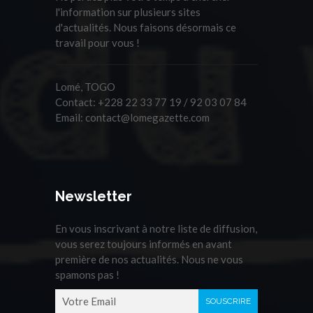
l'information sur plusieurs sites
d'actualités. Nous faisons désormais ce
travail pour vous !
Lomé, TOGO
Contact:
+228 22 33 77 19 / 92 03 07 84
Email:
contact@lomegazette.com
Newsletter
En vous inscrivant à notre liste de diffusion,
vous serez toujours informés en avant
première de nos actualités. Nous ne vous
spamons pas !