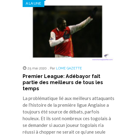
A LA UNE
une
une
une
une
une
nouvelle
nouvelle
nouvelle
nouvelle
nouvelle
fenêtre)
fenêtre)
fenêtre)
fenêtre)
fenêtre)
25 mai 2020
,
Par
LOME GAZETTE
Premier League: Adébayor fait
partie des meilleurs de tous les
temps
La problématique lié aux meilleurs attaquants
de l’histoire de la première ligue Anglaise a
toujours été source de débats, parfois
houleux. Et ils sont nombreux ces togolais à
se demander si aucun joueur togolais n’a
réussi à chopper ne serait ce qu’une seule