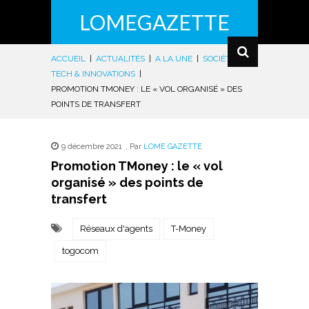
LOMEGAZETTE
ACCUEIL
|
ACTUALITÉS
|
A LA UNE
|
SOCIÉTÉ
|
TECH & INNOVATIONS
|
PROMOTION TMONEY : LE « VOL ORGANISÉ » DES
POINTS DE TRANSFERT
9 décembre 2021
,
Par
LOME GAZETTE
Promotion TMoney : le « vol
organisé » des points de
transfert
Réseaux d'agents
T-Money
togocom