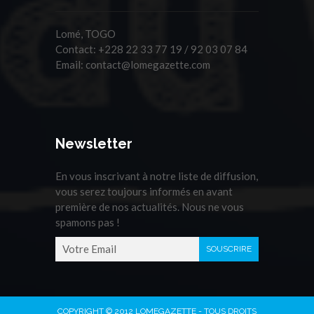
Lomé, TOGO
Contact:
+228 22 33 77 19 / 92 03 07 84
Email:
contact@lomegazette.com
Newsletter
En vous inscrivant à notre liste de diffusion,
vous serez toujours informés en avant
première de nos actualités. Nous ne vous
spamons pas !
COPYRIGHT © 2012 LOMEGAZETTE - TOUS DROITS