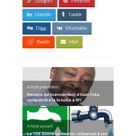
Google+
Pinterest
Linkedin
Tumblr
Digg
VKontakte
Reddit
Mail
Article précedent
Menace de licenciement d’Alain Foka:
comprendre la brouille à RFI
Article suivant
La TDE donne un dernier ultimatum à ses