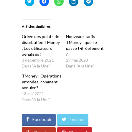
Cliquez
Cliquez
Cliquez
Cliquez
Cliquez
pour
pour
pour
pour
pour
partager
partager
partager
partager
partager
sur
sur
sur
sur
sur
Twitter(ouvre
Facebook(ouvre
WhatsApp(ouvre
LinkedIn(ouvre
Telegram(ouvre
dans
dans
dans
dans
dans
une
une
une
une
une
Articles similaires
nouvelle
nouvelle
nouvelle
nouvelle
nouvelle
fenêtre)
fenêtre)
fenêtre)
fenêtre)
fenêtre)
Grève des points de
Nouveaux tarifs
distribution TMoney
TMoney : que se
: Les utilisateurs
passe t-il réellement
pénalisés !
?
3 décembre 2021
29 mai 2023
Dans "A la Une"
Dans "A la Une"
TMoney : Opérations
erronées, comment
annuler ?
18 mai 2021
Dans "A la Une"
Facebook
Twitter