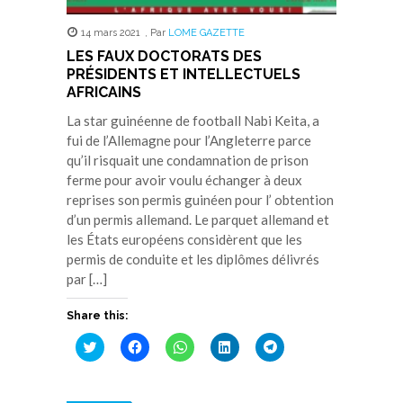
14 mars 2021
,
Par
LOME GAZETTE
LES FAUX DOCTORATS DES
PRÉSIDENTS ET INTELLECTUELS
AFRICAINS
La star guinéenne de football Nabi Keita, a
fui de l’Allemagne pour l’Angleterre parce
qu’il risquait une condamnation de prison
ferme pour avoir voulu échanger à deux
reprises son permis guinéen pour l’ obtention
d’un permis allemand. Le parquet allemand et
les États européens considèrent que les
permis de conduite et les diplômes délivrés
par […]
Share this:
Cliquez
Cliquez
Cliquez
Cliquez
Cliquez
pour
pour
pour
pour
pour
partager
partager
partager
partager
partager
sur
sur
sur
sur
sur
Twitter(ouvre
Facebook(ouvre
WhatsApp(ouvre
LinkedIn(ouvre
Telegram(ouvre
dans
dans
dans
dans
dans