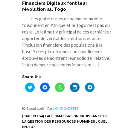
Financiers Digitaux font leur
révolution au Togo
Les plateformes de paiement mobile
foisonnent en Afrique et le Togo n’est pas du
reste. Le leitmotiv principal de ces dernières :
apporter de véritables solutions et acter
l’inclusion financière des populations à la
base. Si ces plateformes continuellement
éprouvées démontrent leur solidité ‘relative’,
il n’en demeure pas moins important […]
Share this:
Cliquez
Cliquez
Cliquez
Cliquez
Cliquez
pour
pour
pour
pour
pour
partager
partager
partager
partager
partager
sur
sur
sur
sur
sur
Twitter(ouvre
Facebook(ouvre
WhatsApp(ouvre
LinkedIn(ouvre
Telegram(ouvre
dans
dans
dans
dans
dans
8 août 2018
,
Par
LOME GAZETTE
une
une
une
une
une
nouvelle
nouvelle
nouvelle
nouvelle
nouvelle
[CAGECFI SA] L’AUTOMATISATION CROISSANTE DE
fenêtre)
fenêtre)
fenêtre)
fenêtre)
fenêtre)
LA GESTION DES RESSOURCES HUMAINES : QUEL
ENJEU?