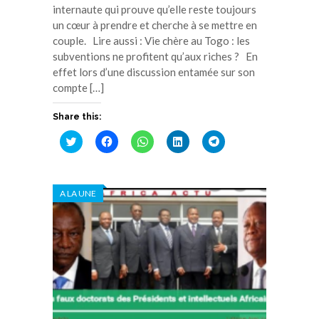
internaute qui prouve qu’elle reste toujours
un cœur à prendre et cherche à se mettre en
couple. Lire aussi : Vie chère au Togo : les
subventions ne profitent qu’aux riches ? En
effet lors d’une discussion entamée sur son
compte […]
Share this:
Cliquez
Cliquez
Cliquez
Cliquez
Cliquez
pour
pour
pour
pour
pour
partager
partager
partager
partager
partager
sur
sur
sur
sur
sur
Twitter(ouvre
Facebook(ouvre
WhatsApp(ouvre
LinkedIn(ouvre
Telegram(ouvre
dans
dans
dans
dans
dans
A LA UNE
une
une
une
une
une
nouvelle
nouvelle
nouvelle
nouvelle
nouvelle
fenêtre)
fenêtre)
fenêtre)
fenêtre)
fenêtre)