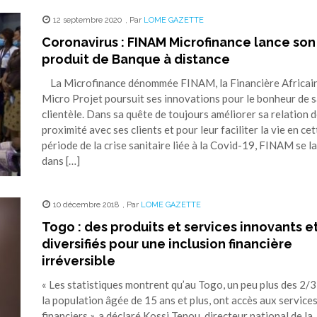
12 septembre 2020
,
Par
LOME GAZETTE
Coronavirus : FINAM Microfinance lance son
produit de Banque à distance
La Microfinance dénommée FINAM, la Financière Africai
Micro Projet poursuit ses innovations pour le bonheur de 
clientèle. Dans sa quête de toujours améliorer sa relation 
proximité avec ses clients et pour leur faciliter la vie en cet
période de la crise sanitaire liée à la Covid-19, FINAM se l
dans […]
10 décembre 2018
,
Par
LOME GAZETTE
Togo : des produits et services innovants e
diversifiés pour une inclusion financière
irréversible
« Les statistiques montrent qu’au Togo, un peu plus des 2/3
la population âgée de 15 ans et plus, ont accès aux service
financiers », a déclaré Kossi Tenou, directeur national de la