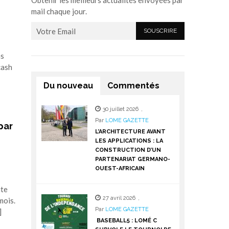
Obtenir les meilleurs actualités envoyées par
mail chaque jour.
ns
cash
Du nouveau
Commentés
30 juillet 2026
,
Par
LOME GAZETTE
par
L’ARCHITECTURE AVANT
LES APPLICATIONS : LA
CONSTRUCTION D’UN
PARTENARIAT GERMANO-
OUEST-AFRICAIN
ite
27 avril 2026
,
mois.
Par
LOME GAZETTE
]
BASEBALL5 : LOMÉ C