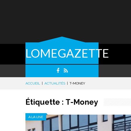
LOMEGAZETTE
ACCUEIL
|
ACTUALITÉS
|
T-MONEY
Étiquette :
T-Money
A LA UNE