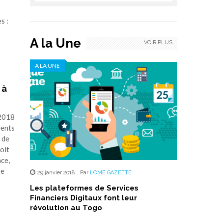
s :
A la Une
VOIR PLUS
A LA UNE
 à
 2018
ients
 de
oit
ce,
ve
29 janvier 2018
,
Par
LOME GAZETTE
Les plateformes de Services
Financiers Digitaux font leur
révolution au Togo