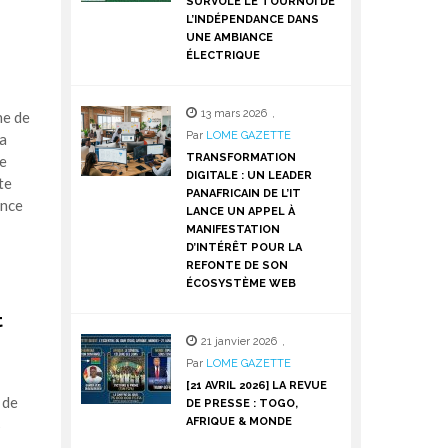
SURVOLE LE TOURNOI DE
L’INDÉPENDANCE DANS
UNE AMBIANCE
ÉLECTRIQUE
13 mars 2026
,
ne de
Par
LOME GAZETTE
sa
TRANSFORMATION
de
DIGITALE : UN LEADER
te
PANAFRICAIN DE L’IT
ance
LANCE UN APPEL À
MANIFESTATION
D’INTÉRÊT POUR LA
REFONTE DE SON
ÉCOSYSTÈME WEB
t
21 janvier 2026
,
Par
LOME GAZETTE
[21 AVRIL 2026] LA REVUE
 de
DE PRESSE : TOGO,
AFRIQUE & MONDE
s