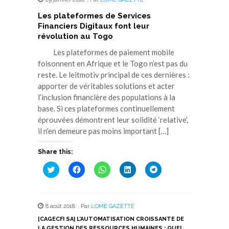
Les plateformes de Services
Financiers Digitaux font leur
révolution au Togo
Les plateformes de paiement mobile
foisonnent en Afrique et le Togo n’est pas du
reste. Le leitmotiv principal de ces dernières :
apporter de véritables solutions et acter
l’inclusion financière des populations à la
base. Si ces plateformes continuellement
éprouvées démontrent leur solidité ‘relative’,
il n’en demeure pas moins important […]
Share this:
Cliquez
Cliquez
Cliquez
Cliquez
Cliquez
pour
pour
pour
pour
pour
partager
partager
partager
partager
partager
sur
sur
sur
sur
sur
Twitter(ouvre
Facebook(ouvre
WhatsApp(ouvre
LinkedIn(ouvre
Telegram(ouvre
dans
dans
dans
dans
dans
8 août 2018
,
Par
LOME GAZETTE
une
une
une
une
une
nouvelle
nouvelle
nouvelle
nouvelle
nouvelle
[CAGECFI SA] L’AUTOMATISATION CROISSANTE DE
fenêtre)
fenêtre)
fenêtre)
fenêtre)
fenêtre)
LA GESTION DES RESSOURCES HUMAINES : QUEL