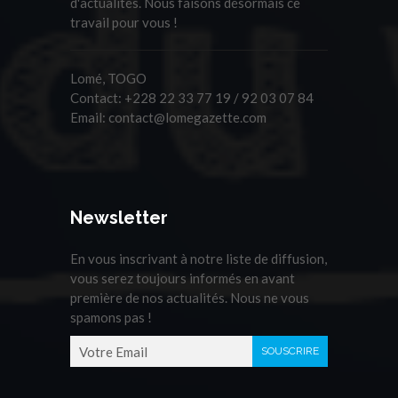
d'actualités. Nous faisons désormais ce
travail pour vous !
Lomé, TOGO
Contact:
+228 22 33 77 19 / 92 03 07 84
Email:
contact@lomegazette.com
Newsletter
En vous inscrivant à notre liste de diffusion,
vous serez toujours informés en avant
première de nos actualités. Nous ne vous
spamons pas !