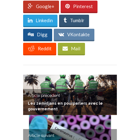
Google+
Pinterest
Linkedin
Tumblr
Digg
VKontakte
Reddit
Mail
Article précedent
Les zémidjans en pourparlers avec le
gouvernement
Article suivant