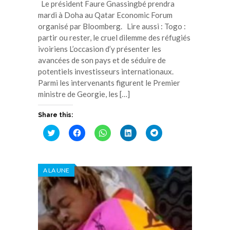
Le président Faure Gnassingbé prendra
mardi à Doha au Qatar Economic Forum
organisé par Bloomberg. Lire aussi : Togo :
partir ou rester, le cruel dilemme des réfugiés
ivoiriens L’occasion d’y présenter les
avancées de son pays et de séduire de
potentiels investisseurs internationaux.
Parmi les intervenants figurent le Premier
ministre de Georgie, les […]
Share this:
Cliquez
Cliquez
Cliquez
Cliquez
Cliquez
pour
pour
pour
pour
pour
partager
partager
partager
partager
partager
sur
sur
sur
sur
sur
Twitter(ouvre
Facebook(ouvre
WhatsApp(ouvre
LinkedIn(ouvre
Telegram(ouvre
dans
dans
dans
dans
dans
A LA UNE
une
une
une
une
une
nouvelle
nouvelle
nouvelle
nouvelle
nouvelle
fenêtre)
fenêtre)
fenêtre)
fenêtre)
fenêtre)