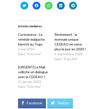
Cliquez
Cliquez
Cliquez
Cliquez
Cliquez
pour
pour
pour
pour
pour
partager
partager
partager
partager
partager
sur
sur
sur
sur
sur
Twitter(ouvre
Facebook(ouvre
WhatsApp(ouvre
LinkedIn(ouvre
Telegram(ouvre
dans
dans
dans
dans
dans
une
une
une
une
une
Articles similaires
nouvelle
nouvelle
nouvelle
nouvelle
nouvelle
fenêtre)
fenêtre)
fenêtre)
fenêtre)
fenêtre)
Coronavirus : Le
Revirement : la
remède malgache
monnaie unique
bientôt au Togo
CEDEAO ne verra
2 mai 2020
plus le jour en 2020 !
Dans "A la Une"
9 septembre 2020
Dans "A la Une"
[URGENT] Le Mali
sollicite un dialogue
avec la CEDEAO !
11 janvier 2022
Dans "A la Une"
Facebook
Twitter