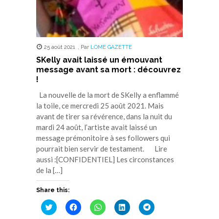
25 août 2021
,
Par
LOME GAZETTE
SKelly avait laissé un émouvant
message avant sa mort : découvrez
!
La nouvelle de la mort de SKelly a enflammé
la toile, ce mercredi 25 août 2021. Mais
avant de tirer sa révérence, dans la nuit du
mardi 24 août, l’artiste avait laissé un
message prémonitoire à ses followers qui
pourrait bien servir de testament. Lire
aussi :[CONFIDENTIEL] Les circonstances
de la […]
Share this:
Cliquez
Cliquez
Cliquez
Cliquez
Cliquez
pour
pour
pour
pour
pour
partager
partager
partager
partager
partager