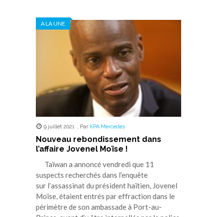
sur
sur
sur
sur
sur
Twitter(ouvre
Facebook(ouvre
WhatsApp(ouvre
LinkedIn(ouvre
Telegram(ouvre
dans
dans
dans
dans
dans
A LA UNE
une
une
une
une
une
nouvelle
nouvelle
nouvelle
nouvelle
nouvelle
fenêtre)
fenêtre)
fenêtre)
fenêtre)
fenêtre)
9 juillet 2021
,
Par
KPA Mercedes
Nouveau rebondissement dans
l’affaire Jovenel Moïse !
Taïwan a annoncé vendredi que 11
suspects recherchés dans l’enquête
sur l’assassinat du président haïtien, Jovenel
Moïse, étaient entrés par effraction dans le
périmètre de son ambassade à Port-au-