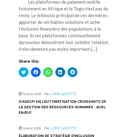
Les plateformes de paiement mobile
foisonnent en Afrique et le Togo n’est pas du
reste. Le leitmotiv principal de ces dernières :
apporter de véritables solutions et acter
l’inclusion financière des populations à la
base. Si ces plateformes continuellement
éprouvées démontrent leur solidité ‘relative’,
il n’en demeure pas moins important […]
Share this:
Cliquez
Cliquez
Cliquez
Cliquez
Cliquez
pour
pour
pour
pour
pour
partager
partager
partager
partager
partager
sur
sur
sur
sur
sur
Twitter(ouvre
Facebook(ouvre
WhatsApp(ouvre
LinkedIn(ouvre
Telegram(ouvre
dans
dans
dans
dans
dans
8 août 2018
,
Par
LOME GAZETTE
une
une
une
une
une
nouvelle
nouvelle
nouvelle
nouvelle
nouvelle
[CAGECFI SA] L’AUTOMATISATION CROISSANTE DE
fenêtre)
fenêtre)
fenêtre)
fenêtre)
fenêtre)
LA GESTION DES RESSOURCES HUMAINES : QUEL
ENJEU?
9 août 2018
,
Par
LOME GAZETTE
ÉLABORATION DE STRATÉGIE D’INCLUSION