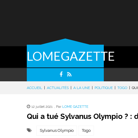
LOMEGAZETTE
ACCUEIL
|
ACTUALITÉS
|
A LA UNE
|
POLITIQUE
|
TOGO
|
QUI
12 juillet 2021
,
Par
LOME GAZETTE
Qui a tué Sylvanus Olympio ? : 
Sylvanus Olympio
Togo