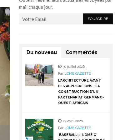
Obtenir les meilleurs actualités envoyées par
mail chaque jour.
Du nouveau
Commentés
30 juillet 2026
,
Par
LOME GAZETTE
L’ARCHITECTURE AVANT
LES APPLICATIONS : LA
CONSTRUCTION D’UN
PARTENARIAT GERMANO-
OUEST-AFRICAIN
27 avril 2026
,
Par
LOME GAZETTE
BASEBALL5 : LOMÉ C