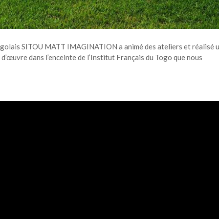
r togolais SITOU MATT IMAGINATION a animé des ateliers et réalisé 
f d’œuvre dans l’enceinte de l’Institut Français du Togo que nous