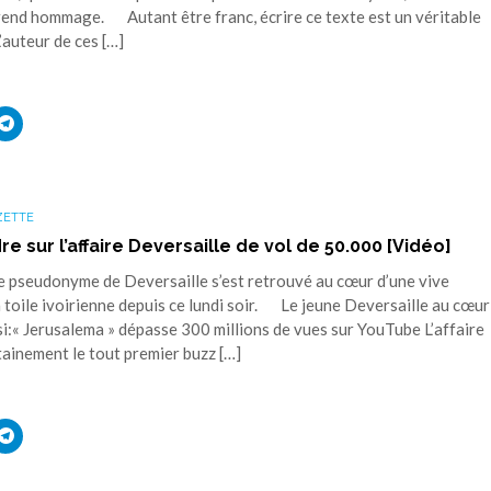
 rend hommage. Autant être franc, écrire ce texte est un véritable
’auteur de ces […]
uez
Cliquez
r
pour
ager
partager
sur
ouvre
edIn(ouvre
Telegram(ouvre
s
dans
une
ZETTE
elle
nouvelle
tre)
fenêtre)
 sur l’affaire Deversaille de vol de 50.000 [Vidéo]
 pseudonyme de Deversaille s’est retrouvé au cœur d’une vive
 toile ivoirienne depuis ce lundi soir. Le jeune Deversaille au cœur
i:« Jerusalema » dépasse 300 millions de vues sur YouTube L’affaire
rtainement le tout premier buzz […]
uez
Cliquez
r
pour
ager
partager
sur
ouvre
edIn(ouvre
Telegram(ouvre