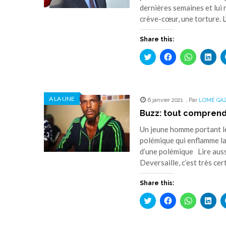
dernières semaines et lui
crève-cœur, une torture. L
Share this:
Cliquez
Cliquez
Cliquez
Cliq
pour
pour
pour
pou
partager
partager
partager
part
sur
sur
sur
sur
Twitter(ouvre
Facebook(ouvre
WhatsApp(
Link
dans
dans
dans
dan
une
une
une
une
A LA UNE
6 janvier 2021
nouvelle
nouvelle
,
Par
nouvelle
LOME GA
nouv
fenêtre)
fenêtre)
fenêtre)
fenê
Buzz: tout comprendre
Un jeune homme portant le
polémique qui enflamme la
d’une polémique Lire auss
Deversaille, c’est très ce
Share this:
Cliquez
Cliquez
Cliquez
Cliq
pour
pour
pour
pou
partager
partager
partager
part
sur
sur
sur
sur
Twitter(ouvre
Facebook(ouvre
WhatsApp(
Link