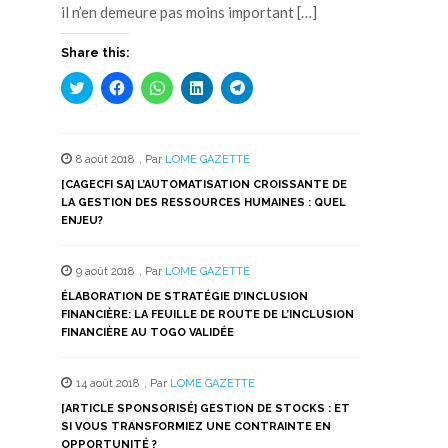
il n’en demeure pas moins important […]
Share this:
Cliquez
Cliquez
Cliquez
Cliquez
Cliquez
pour
pour
pour
pour
pour
partager
partager
partager
partager
partager
sur
sur
sur
sur
sur
Twitter(ouvre
Facebook(ouvre
WhatsApp(ouvre
LinkedIn(ouvre
Telegram(ouvre
dans
dans
dans
dans
dans
8 août 2018
,
Par
LOME GAZETTE
une
une
une
une
une
nouvelle
nouvelle
nouvelle
nouvelle
nouvelle
[CAGECFI SA] L’AUTOMATISATION CROISSANTE DE
fenêtre)
fenêtre)
fenêtre)
fenêtre)
fenêtre)
LA GESTION DES RESSOURCES HUMAINES : QUEL
ENJEU?
9 août 2018
,
Par
LOME GAZETTE
ÉLABORATION DE STRATÉGIE D’INCLUSION
FINANCIÈRE: LA FEUILLE DE ROUTE DE L’INCLUSION
FINANCIÈRE AU TOGO VALIDÉE
14 août 2018
,
Par
LOME GAZETTE
[ARTICLE SPONSORISÉ] GESTION DE STOCKS : ET
SI VOUS TRANSFORMIEZ UNE CONTRAINTE EN
OPPORTUNITÉ ?