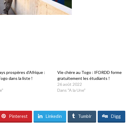
ys prospères d’Afrique :
Vie chère au Togo : IFORDD forme
ogo dans la liste !
gratuitement les étudiants !
3
26 août 2022
e"
Dans "A la Une"
Pinterest
Linkedin
Tumblr
Digg