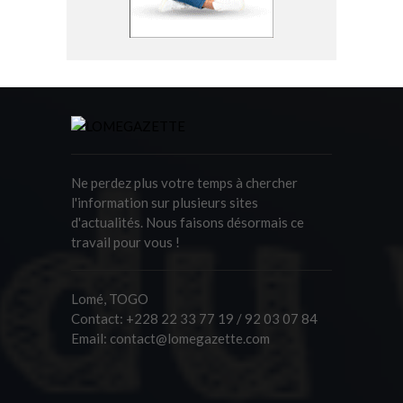
Ne perdez plus votre temps à chercher
l'information sur plusieurs sites
d'actualités. Nous faisons désormais ce
travail pour vous !
Lomé, TOGO
Contact:
+228 22 33 77 19 / 92 03 07 84
Email:
contact@lomegazette.com