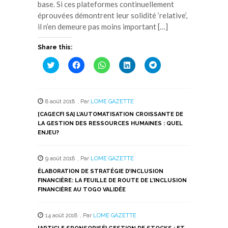
base. Si ces plateformes continuellement
éprouvées démontrent leur solidité ‘relative’,
il n’en demeure pas moins important […]
Share this:
Cliquez
Cliquez
Cliquez
Cliquez
Cliquez
pour
pour
pour
pour
pour
partager
partager
partager
partager
partager
sur
sur
sur
sur
sur
Twitter(ouvre
Facebook(ouvre
WhatsApp(ouvre
LinkedIn(ouvre
Telegram(ouvre
dans
dans
dans
dans
dans
8 août 2018
,
Par
LOME GAZETTE
une
une
une
une
une
nouvelle
nouvelle
nouvelle
nouvelle
nouvelle
[CAGECFI SA] L’AUTOMATISATION CROISSANTE DE
fenêtre)
fenêtre)
fenêtre)
fenêtre)
fenêtre)
LA GESTION DES RESSOURCES HUMAINES : QUEL
ENJEU?
9 août 2018
,
Par
LOME GAZETTE
ÉLABORATION DE STRATÉGIE D’INCLUSION
FINANCIÈRE: LA FEUILLE DE ROUTE DE L’INCLUSION
FINANCIÈRE AU TOGO VALIDÉE
14 août 2018
,
Par
LOME GAZETTE