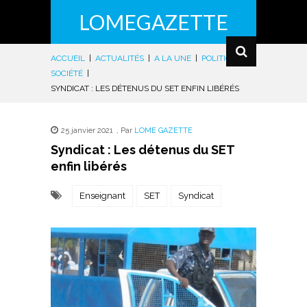
LOMEGAZETTE
ACCUEIL
|
ACTUALITÉS
|
A LA UNE
|
POLITIQUE
|
SOCIÉTÉ
|
SYNDICAT : LES DÉTENUS DU SET ENFIN LIBÉRÉS
25 janvier 2021
,
Par
LOME GAZETTE
Syndicat : Les détenus du SET
enfin libérés
Enseignant
SET
Syndicat