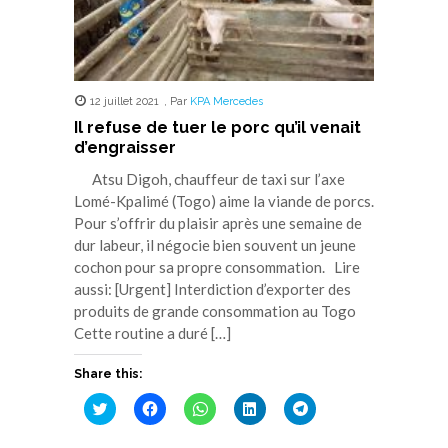
12 juillet 2021
,
Par
KPA Mercedes
Il refuse de tuer le porc qu’il venait
d’engraisser
Atsu Digoh, chauffeur de taxi sur l’axe
Lomé-Kpalimé (Togo) aime la viande de porcs.
Pour s’offrir du plaisir après une semaine de
dur labeur, il négocie bien souvent un jeune
cochon pour sa propre consommation. Lire
aussi: [Urgent] Interdiction d’exporter des
produits de grande consommation au Togo
Cette routine a duré […]
Share this:
Cliquez
Cliquez
Cliquez
Cliquez
Cliquez
pour
pour
pour
pour
pour
partager
partager
partager
partager
partager
sur
sur
sur
sur
sur