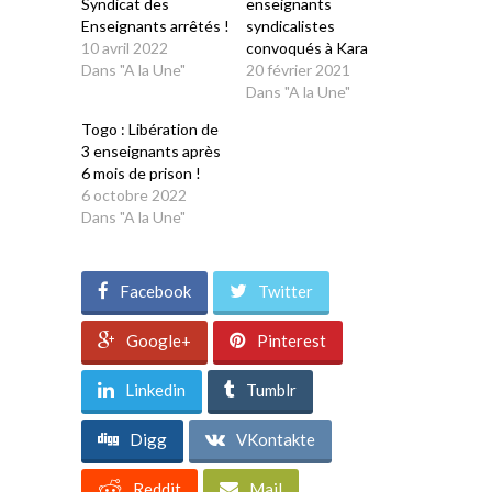
Syndicat des
enseignants
Enseignants arrêtés !
syndicalistes
10 avril 2022
convoqués à Kara
Dans "A la Une"
20 février 2021
Dans "A la Une"
Togo : Libération de
3 enseignants après
6 mois de prison !
6 octobre 2022
Dans "A la Une"
Facebook
Twitter
Google+
Pinterest
Linkedin
Tumblr
Digg
VKontakte
Reddit
Mail