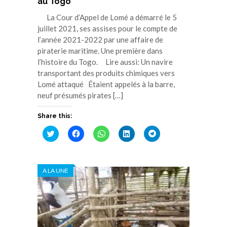
au Togo
La Cour d’Appel de Lomé a démarré le 5
juillet 2021, ses assises pour le compte de
l’année 2021-2022 par une affaire de
piraterie maritime. Une première dans
l’histoire du Togo. Lire aussi: Un navire
transportant des produits chimiques vers
Lomé attaqué Étaient appelés à la barre,
neuf présumés pirates […]
Share this:
Cliquez
Cliquez
Cliquez
Cliquez
Cliquez
pour
pour
pour
pour
pour
partager
partager
partager
partager
partager
sur
sur
sur
sur
sur
Twitter(ouvre
Facebook(ouvre
WhatsApp(ouvre
LinkedIn(ouvre
Telegram(ouvre
dans
dans
dans
dans
dans
A LA UNE
une
une
une
une
une
nouvelle
nouvelle
nouvelle
nouvelle
nouvelle
fenêtre)
fenêtre)
fenêtre)
fenêtre)
fenêtre)