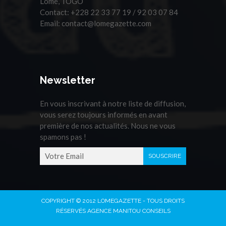
Lomé, TOGO
Contact:
+228 22 33 77 19 / 92 03 07 84
Email:
contact@lomegazette.com
Newsletter
En vous inscrivant à notre liste de diffusion,
vous serez toujours informés en avant
première de nos actualités. Nous ne vous
spamons pas !
COPYRIGHT © 2012 LOMEGAZETTE - TOUS DROITS
RÉSERVÉS AGENCE MANITOU CONSEILS