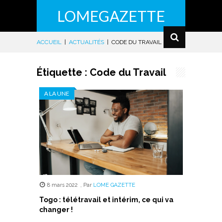
LOMEGAZETTE
ACCUEIL
|
ACTUALITÉS
|
CODE DU TRAVAIL
Étiquette :
Code du Travail
A LA UNE
8 mars 2022
,
Par
LOME GAZETTE
Togo : télétravail et intérim, ce qui va
changer !