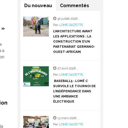
Du nouveau
Commentés
30 juillet 2026
,
Par
LOME GAZETTE
 »
L’ARCHITECTURE AVANT
LES APPLICATIONS : LA
CONSTRUCTION D’UN
a
PARTENARIAT GERMANO-
a a
OUEST-AFRICAIN
ion
27 avril 2026
,
Par
LOME GAZETTE
BASEBALL5 : LOMÉ C
SURVOLE LE TOURNOI DE
L’INDÉPENDANCE DANS
UNE AMBIANCE
ÉLECTRIQUE
ion
13 mars 2026
,
Par
LOME GAZETTE
la