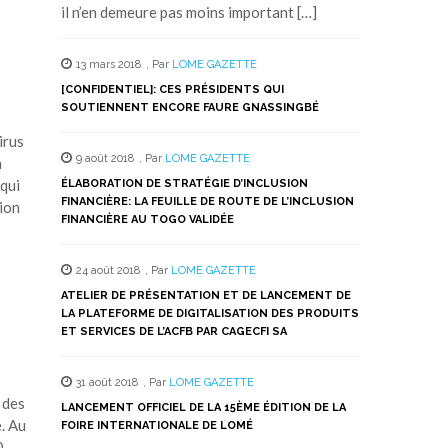
il n’en demeure pas moins important […]
13 mars 2018
,
Par
LOME GAZETTE
[CONFIDENTIEL]: CES PRÉSIDENTS QUI
SOUTIENNENT ENCORE FAURE GNASSINGBÉ
irus
9 août 2018
,
Par
LOME GAZETTE
a
 qui
ÉLABORATION DE STRATÉGIE D’INCLUSION
FINANCIÈRE: LA FEUILLE DE ROUTE DE L’INCLUSION
ion
FINANCIÈRE AU TOGO VALIDÉE
24 août 2018
,
Par
LOME GAZETTE
ATELIER DE PRÉSENTATION ET DE LANCEMENT DE
LA PLATEFORME DE DIGITALISATION DES PRODUITS
ET SERVICES DE L’ACFB PAR CAGECFI SA
31 août 2018
,
Par
LOME GAZETTE
 des
LANCEMENT OFFICIEL DE LA 15ÈME ÉDITION DE LA
e. Au
FOIRE INTERNATIONALE DE LOMÉ
0