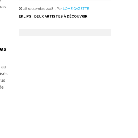
pas
28 septembre 2018
,
Par
LOME GAZETTE
EKLIPS : DEUX ARTISTES À DÉCOUVRIR
nes
 au
isés
rus
de