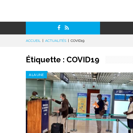
ACCUEIL
|
ACTUALITÉS
|
COVID19
Étiquette :
COVID19
A LA UNE