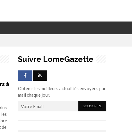
Suivre LomeGazette
rs à
Obtenir les meilleurs actualités envoyées par
mail chaque jour.
plus
 les
mbre
t de