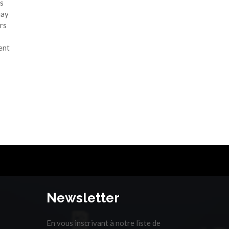
es
uay
rs
ent
Newsletter
En vous inscrivant à notre liste de