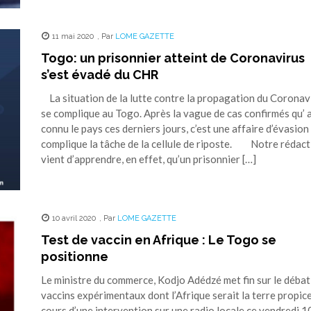
11 mai 2020
,
Par
LOME GAZETTE
Togo: un prisonnier atteint de Coronavirus
s’est évadé du CHR
La situation de la lutte contre la propagation du Coronav
se complique au Togo. Après la vague de cas confirmés qu’ 
connu le pays ces derniers jours, c’est une affaire d’évasion
complique la tâche de la cellule de riposte. Notre rédact
vient d’apprendre, en effet, qu’un prisonnier […]
10 avril 2020
,
Par
LOME GAZETTE
Test de vaccin en Afrique : Le Togo se
positionne
Le ministre du commerce, Kodjo Adédzé met fin sur le débat
vaccins expérimentaux dont l’Afrique serait la terre propic
cours d’une intervention sur une radio locale ce vendredi 1