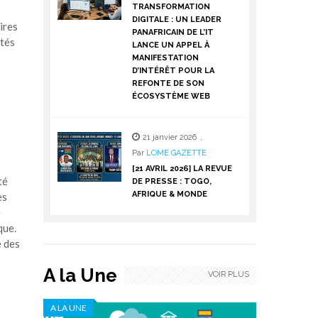
TRANSFORMATION
DIGITALE : UN LEADER
aires
PANAFRICAIN DE L’IT
ités
LANCE UN APPEL À
MANIFESTATION
D’INTÉRÊT POUR LA
REFONTE DE SON
ÉCOSYSTÈME WEB
21 janvier 2026
,
Par
LOME GAZETTE
[21 AVRIL 2026] LA REVUE
té
DE PRESSE : TOGO,
AFRIQUE & MONDE
es
e
que.
e des
A la Une
VOIR PLUS
A LA UNE