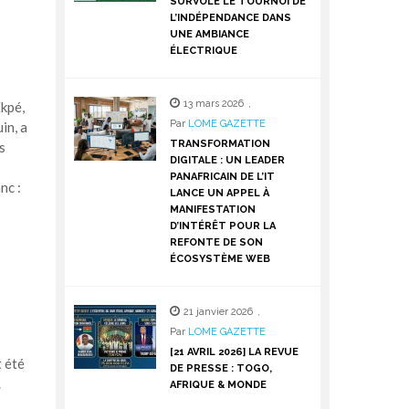
SURVOLE LE TOURNOI DE
L’INDÉPENDANCE DANS
UNE AMBIANCE
ÉLECTRIQUE
13 mars 2026
,
kpé,
Par
LOME GAZETTE
in, a
TRANSFORMATION
s
DIGITALE : UN LEADER
PANAFRICAIN DE L’IT
nc :
LANCE UN APPEL À
MANIFESTATION
D’INTÉRÊT POUR LA
REFONTE DE SON
ÉCOSYSTÈME WEB
21 janvier 2026
,
Par
LOME GAZETTE
[21 AVRIL 2026] LA REVUE
t été
DE PRESSE : TOGO,
été.
AFRIQUE & MONDE