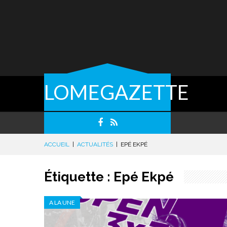
LOMEGAZETTE
ACCUEIL
|
ACTUALITÉS
|
EPÉ EKPÉ
Étiquette :
Epé Ekpé
A LA UNE