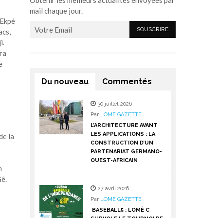
Obtenir les meilleurs actualités envoyées par
mail chaque jour.
 Ekpé
acs,
i.
ra
e
Du nouveau
Commentés
30 juillet 2026
,
Par
LOME GAZETTE
L’ARCHITECTURE AVANT
LES APPLICATIONS : LA
de la
CONSTRUCTION D’UN
PARTENARIAT GERMANO-
OUEST-AFRICAIN
n
 Gê.
27 avril 2026
,
Par
LOME GAZETTE
BASEBALL5 : LOMÉ C