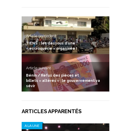
Article précedent
TIENS : les dessous d’une
« escroquerie » organisée !
Article suivant
Bénin / Refus des pièces et
billets « altérés » : le gouvernement va
sévir
ARTICLES APPARENTÉS
A LA UNE