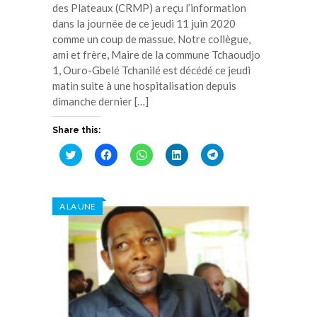
des Plateaux (CRMP) a reçu l’information
dans la journée de ce jeudi 11 juin 2020
comme un coup de massue. Notre collègue,
ami et frère, Maire de la commune Tchaoudjo
1, Ouro-Gbelé Tchanilé est décédé ce jeudi
matin suite à une hospitalisation depuis
dimanche dernier […]
Share this:
Cliquez
Cliquez
Cliquez
Cliquez
Cliquez
pour
pour
pour
pour
pour
partager
partager
partager
partager
partager
sur
sur
sur
sur
sur
Twitter(ouvre
Facebook(ouvre
WhatsApp(ouvre
LinkedIn(ouvre
Telegram(ouvre
dans
dans
dans
dans
dans
A LA UNE
une
une
une
une
une
nouvelle
nouvelle
nouvelle
nouvelle
nouvelle
fenêtre)
fenêtre)
fenêtre)
fenêtre)
fenêtre)