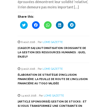
éprouvées démontrent leur solidité ‘relative’,
il n’en demeure pas moins important […]
Share this:
Cliquez
Cliquez
Cliquez
Cliquez
Cliquez
pour
pour
pour
pour
pour
partager
partager
partager
partager
partager
sur
sur
sur
sur
sur
Twitter(ouvre
Facebook(ouvre
WhatsApp(ouvre
LinkedIn(ouvre
Telegram(ouvre
dans
dans
dans
dans
dans
8 août 2018
,
Par
LOME GAZETTE
une
une
une
une
une
nouvelle
nouvelle
nouvelle
nouvelle
nouvelle
[CAGECFI SA] L’AUTOMATISATION CROISSANTE DE
fenêtre)
fenêtre)
fenêtre)
fenêtre)
fenêtre)
LA GESTION DES RESSOURCES HUMAINES : QUEL
ENJEU?
9 août 2018
,
Par
LOME GAZETTE
ÉLABORATION DE STRATÉGIE D’INCLUSION
FINANCIÈRE: LA FEUILLE DE ROUTE DE L’INCLUSION
FINANCIÈRE AU TOGO VALIDÉE
14 août 2018
,
Par
LOME GAZETTE
[ARTICLE SPONSORISÉ] GESTION DE STOCKS : ET
SI VOUS TRANSFORMIEZ UNE CONTRAINTE EN