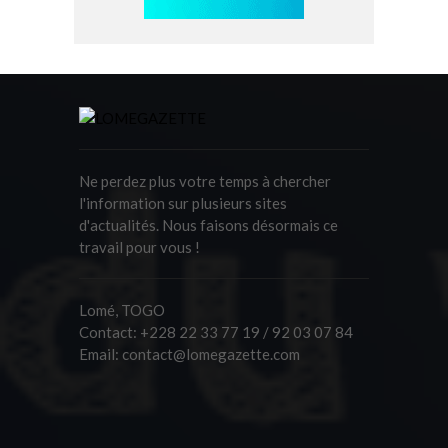
Ne perdez plus votre temps à chercher
l'information sur plusieurs sites
d'actualités. Nous faisons désormais ce
travail pour vous !
Lomé, TOGO
Contact:
+228 22 33 77 19 / 92 03 07 84
Email:
contact@lomegazette.com