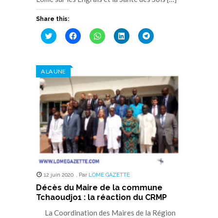
Share this:
Cliquez
Cliquez
Cliquez
Cliquez
Cliquez
pour
pour
pour
pour
pour
partager
partager
partager
partager
partager
sur
sur
sur
sur
sur
Twitter(ouvre
Facebook(ouvre
WhatsApp(ouvre
LinkedIn(ouvre
Telegram(ouvre
dans
dans
dans
dans
dans
A LA UNE
une
une
une
une
une
nouvelle
nouvelle
nouvelle
nouvelle
nouvelle
fenêtre)
fenêtre)
fenêtre)
fenêtre)
fenêtre)
12 juin 2020
,
Par
LOME GAZETTE
Décès du Maire de la commune
Tchaoudjo1 : la réaction du CRMP
La Coordination des Maires de la Région