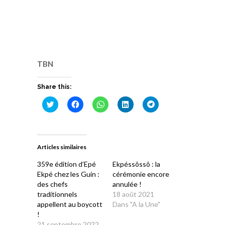
TBN
Share this:
Cliquez
Cliquez
Cliquez
Cliquez
Cliquez
pour
pour
pour
pour
pour
partager
partager
partager
partager
partager
sur
sur
sur
sur
sur
Twitter(ouvre
Facebook(ouvre
WhatsApp(ouvre
LinkedIn(ouvre
Telegram(ouvre
dans
dans
dans
dans
dans
une
une
une
une
une
Articles similaires
nouvelle
nouvelle
nouvelle
nouvelle
nouvelle
fenêtre)
fenêtre)
fenêtre)
fenêtre)
fenêtre)
359e édition d’Epé
Ekpéssôssô : la
Ekpé chez les Guin :
cérémonie encore
des chefs
annulée !
traditionnels
18 août 2021
appellent au boycott
Dans "A la Une"
!
21 septembre 2022