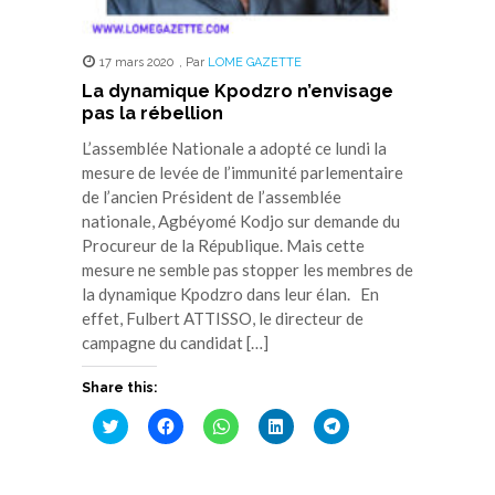
17 mars 2020
,
Par
LOME GAZETTE
La dynamique Kpodzro n’envisage
pas la rébellion
L’assemblée Nationale a adopté ce lundi la
mesure de levée de l’immunité parlementaire
de l’ancien Président de l’assemblée
nationale, Agbéyomé Kodjo sur demande du
Procureur de la République. Mais cette
mesure ne semble pas stopper les membres de
la dynamique Kpodzro dans leur élan. En
effet, Fulbert ATTISSO, le directeur de
campagne du candidat […]
Share this:
Cliquez
Cliquez
Cliquez
Cliquez
Cliquez
pour
pour
pour
pour
pour
partager
partager
partager
partager
partager
sur
sur
sur
sur
sur
Twitter(ouvre
Facebook(ouvre
WhatsApp(ouvre
LinkedIn(ouvre
Telegram(ouvre