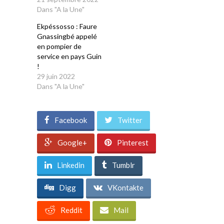
Dans "A la Une"
Ekpéssosso : Faure
Gnassingbé appelé
en pompier de
service en pays Guin
!
29 juin 2022
Dans "A la Une"
Facebook
Twitter
Google+
Pinterest
Linkedin
Tumblr
Digg
VKontakte
Reddit
Mail