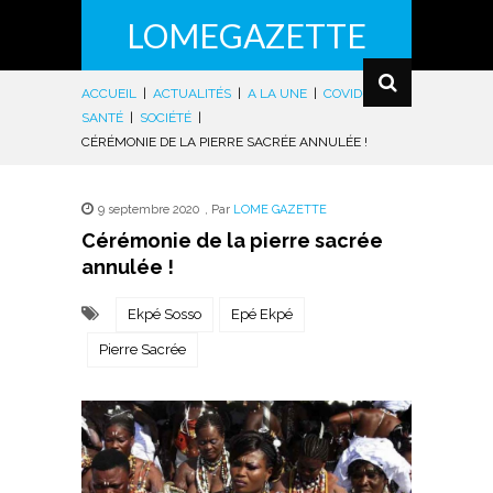
LOMEGAZETTE
ACCUEIL
|
ACTUALITÉS
|
A LA UNE
|
COVID-19
|
SANTÉ
|
SOCIÉTÉ
|
CÉRÉMONIE DE LA PIERRE SACRÉE ANNULÉE !
9 septembre 2020
,
Par
LOME GAZETTE
Cérémonie de la pierre sacrée
annulée !
Ekpé Sosso
Epé Ekpé
Pierre Sacrée