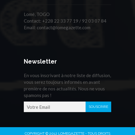
Lomé, TOGO
Contact:
+228 22 33 77 19 / 92 03 07 84
Email:
contact@lomegazette.com
Newsletter
En vous inscrivant à notre liste de diffusion,
vous serez toujours informés en avant
première de nos actualités. Nous ne vous
spamons pas !
COPYRIGHT © 2012 LOMEGAZETTE - TOUS DROITS