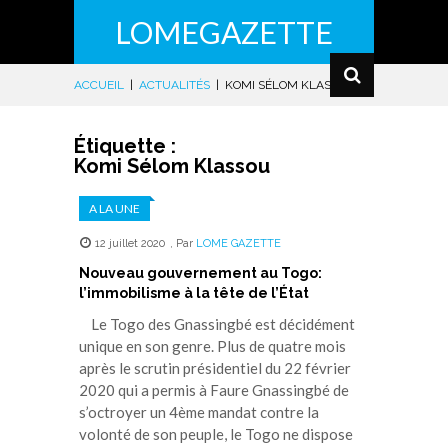
LOMEGAZETTE
ACCUEIL
|
ACTUALITÉS
|
KOMI SÉLOM KLASSOU
Étiquette :
Komi Sélom Klassou
A LA UNE
12 juillet 2020
,
Par
LOME GAZETTE
Nouveau gouvernement au Togo:
l’immobilisme à la tête de l’État
Le Togo des Gnassingbé est décidément
unique en son genre. Plus de quatre mois
après le scrutin présidentiel du 22 février
2020 qui a permis à Faure Gnassingbé de
s’octroyer un 4ème mandat contre la
volonté de son peuple, le Togo ne dispose