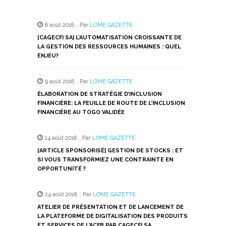
partager
partager
partager
partager
partager
sur
sur
sur
sur
sur
Twitter(ouvre
Facebook(ouvre
WhatsApp(ouvre
LinkedIn(ouvre
Telegram(ouvre
dans
dans
dans
dans
dans
8 août 2018
,
Par
LOME GAZETTE
une
une
une
une
une
nouvelle
nouvelle
nouvelle
nouvelle
nouvelle
[CAGECFI SA] L’AUTOMATISATION CROISSANTE DE
fenêtre)
fenêtre)
fenêtre)
fenêtre)
fenêtre)
LA GESTION DES RESSOURCES HUMAINES : QUEL
ENJEU?
9 août 2018
,
Par
LOME GAZETTE
ÉLABORATION DE STRATÉGIE D’INCLUSION
FINANCIÈRE: LA FEUILLE DE ROUTE DE L’INCLUSION
FINANCIÈRE AU TOGO VALIDÉE
14 août 2018
,
Par
LOME GAZETTE
[ARTICLE SPONSORISÉ] GESTION DE STOCKS : ET
SI VOUS TRANSFORMIEZ UNE CONTRAINTE EN
OPPORTUNITÉ ?
24 août 2018
,
Par
LOME GAZETTE
ATELIER DE PRÉSENTATION ET DE LANCEMENT DE
LA PLATEFORME DE DIGITALISATION DES PRODUITS
ET SERVICES DE L’ACFB PAR CAGECFI SA