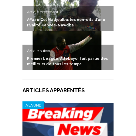
Article précedent
Affaire Col Madjoulba: les non-dits d’une
rivalité Kabyès-Nawdba
Article suivant
Premier League: Adébayor fait partie des
meilleurs de tous les temps
ARTICLES APPARENTÉS
A LA UNE