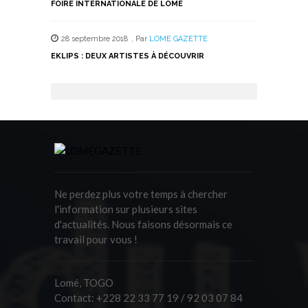
FOIRE INTERNATIONALE DE LOMÉ
28 septembre 2018
,
Par
LOME GAZETTE
EKLIPS : DEUX ARTISTES À DÉCOUVRIR
Ne perdez plus votre temps à chercher
l'information sur plusieurs sites
d'actualités. Nous faisons désormais ce
travail pour vous !
Lomé, TOGO
Contact:
+228 22 33 77 19 / 92 03 07 84