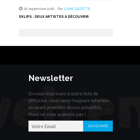
28 septembre 2018
,
Par
LOME GAZETTE
EKLIPS : DEUX ARTISTES À DÉCOUVRIR
Newsletter
En vous inscrivant à notre liste de
diffusion, vous serez toujours informés
en avant première de nos actualités.
Nous ne vous spamons pas !