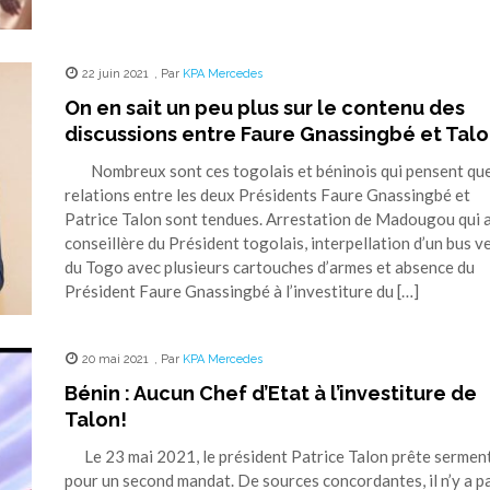
22 juin 2021
,
Par
KPA Mercedes
On en sait un peu plus sur le contenu des
discussions entre Faure Gnassingbé et Talo
Nombreux sont ces togolais et béninois qui pensent que
relations entre les deux Présidents Faure Gnassingbé et
Patrice Talon sont tendues. Arrestation de Madougou qui a
conseillère du Président togolais, interpellation d’un bus v
du Togo avec plusieurs cartouches d’armes et absence du
Président Faure Gnassingbé à l’investiture du […]
20 mai 2021
,
Par
KPA Mercedes
Bénin : Aucun Chef d’Etat à l’investiture de
Talon!
Le 23 mai 2021, le président Patrice Talon prête sermen
pour un second mandat. De sources concordantes, il n’y a p