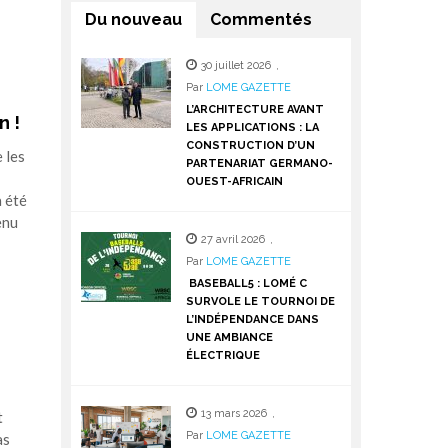
Du nouveau
Commentés
30 juillet 2026
,
Par
LOME GAZETTE
L’ARCHITECTURE AVANT
n !
LES APPLICATIONS : LA
CONSTRUCTION D’UN
 les
PARTENARIAT GERMANO-
OUEST-AFRICAIN
 été
enu
27 avril 2026
,
Par
LOME GAZETTE
BASEBALL5 : LOMÉ C
SURVOLE LE TOURNOI DE
L’INDÉPENDANCE DANS
UNE AMBIANCE
ÉLECTRIQUE
13 mars 2026
,
t
Par
LOME GAZETTE
as