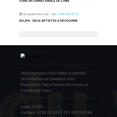
FOIRE INTERNATIONALE DE LOMÉ
28 septembre 2018
,
Par
LOME GAZETTE
EKLIPS : DEUX ARTISTES À DÉCOUVRIR
Ne perdez plus votre temps à chercher
l'information sur plusieurs sites
d'actualités. Nous faisons désormais ce
travail pour vous !
Lomé, TOGO
Contact:
+228 22 33 77 19 / 92 03 07 84