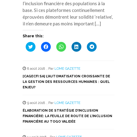
l’inclusion financière des populations à la
base. Si ces plateformes continuellement
éprouvées démontrent leur solidité ‘relative’,
il n’en demeure pas moins important […]
Share this:
Cliquez
Cliquez
Cliquez
Cliquez
Cliquez
pour
pour
pour
pour
pour
partager
partager
partager
partager
partager
sur
sur
sur
sur
sur
Twitter(ouvre
Facebook(ouvre
WhatsApp(ouvre
LinkedIn(ouvre
Telegram(ouvre
dans
dans
dans
dans
dans
8 août 2018
,
Par
LOME GAZETTE
une
une
une
une
une
nouvelle
nouvelle
nouvelle
nouvelle
nouvelle
[CAGECFI SA] L’AUTOMATISATION CROISSANTE DE
fenêtre)
fenêtre)
fenêtre)
fenêtre)
fenêtre)
LA GESTION DES RESSOURCES HUMAINES : QUEL
ENJEU?
9 août 2018
,
Par
LOME GAZETTE
ÉLABORATION DE STRATÉGIE D’INCLUSION
FINANCIÈRE: LA FEUILLE DE ROUTE DE L’INCLUSION
FINANCIÈRE AU TOGO VALIDÉE