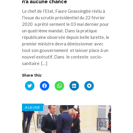
n’a aucune chance
Le chef de l’Etat, Faure Gnassingbé réélu à
l’issue du scrutin présidentiel du 22 février
2020 a prêté serment le 03 mai dernier pour
un quatrième mandat. Dans la pratique
républicaine observée depuis belle lurette, le
premier ministre devra démissionner avec
tout son gouvernement et laisser place à un
nouvel exécutif. Dans le contexte socio-
sanitaire […]
Share this:
Cliquez
Cliquez
Cliquez
Cliquez
Cliquez
pour
pour
pour
pour
pour
partager
partager
partager
partager
partager
sur
sur
sur
sur
sur
Twitter(ouvre
Facebook(ouvre
WhatsApp(ouvre
LinkedIn(ouvre
Telegram(ouvre
dans
dans
dans
dans
dans
A LA UNE
une
une
une
une
une
nouvelle
nouvelle
nouvelle
nouvelle
nouvelle
fenêtre)
fenêtre)
fenêtre)
fenêtre)
fenêtre)