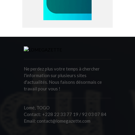
Ne perdez plus votre temps à chercher
l'information sur plusieurs sites
d'actualités. Nous faisons désormais ce
travail pour vous !
Lomé, TOGO
Contact:
+228 22 33 77 19 / 92 03 07 84
Email:
contact@lomegazette.com