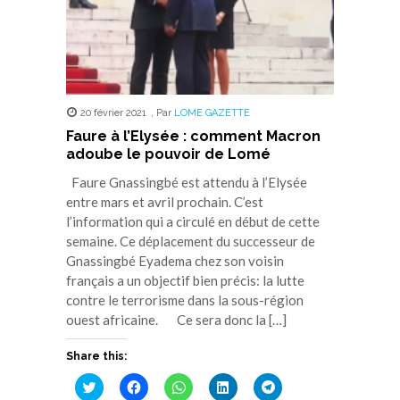
20 février 2021
,
Par
LOME GAZETTE
Faure à l’Elysée : comment Macron
adoube le pouvoir de Lomé
Faure Gnassingbé est attendu à l’Elysée
entre mars et avril prochain. C’est
l’information qui a circulé en début de cette
semaine. Ce déplacement du successeur de
Gnassingbé Eyadema chez son voisin
français a un objectif bien précis: la lutte
contre le terrorisme dans la sous-région
ouest africaine. Ce sera donc la […]
Share this:
Cliquez
Cliquez
Cliquez
Cliquez
Cliquez
pour
pour
pour
pour
pour