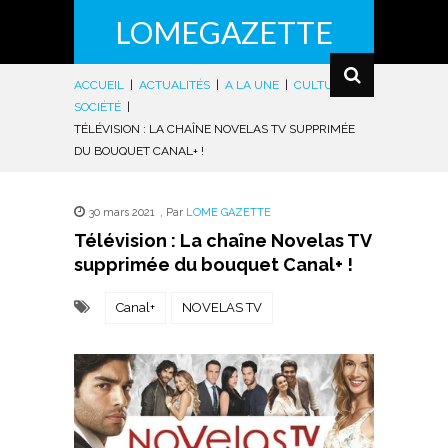
LOMEGAZETTE
ACCUEIL
|
ACTUALITÉS
|
A LA UNE
|
CULTURE
|
SOCIÉTÉ
|
TÉLÉVISION : LA CHAÎNE NOVELAS TV SUPPRIMÉE
DU BOUQUET CANAL+ !
30 mars 2021
,
Par
LOME GAZETTE
Télévision : La chaîne Novelas TV
supprimée du bouquet Canal+ !
Canal+
NOVELAS TV