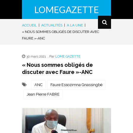
LOMEGAZETTE
ACCUEIL
|
ACTUALITÉS
|
A LA UNE
|
« NOUS SOMMES OBLIGÉS DE DISCUTER AVEC
FAURE »-ANC
30 mars 2021
,
Par
LOME GAZETTE
« Nous sommes obligés de
discuter avec Faure »-ANC
ANC
Faure Essozimna Gnassingbé
Jean Pierre FABRE