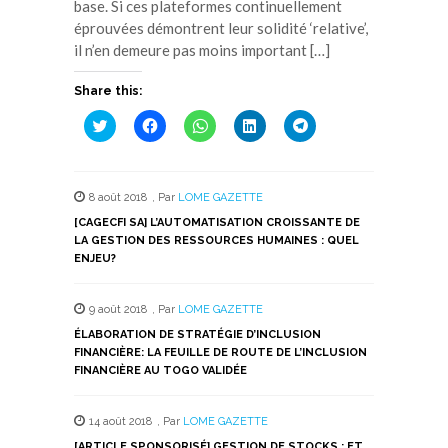
base. Si ces plateformes continuellement
éprouvées démontrent leur solidité ‘relative’,
il n’en demeure pas moins important […]
Share this:
Cliquez
Cliquez
Cliquez
Cliquez
Cliquez
pour
pour
pour
pour
pour
partager
partager
partager
partager
partager
sur
sur
sur
sur
sur
Twitter(ouvre
Facebook(ouvre
WhatsApp(ouvre
LinkedIn(ouvre
Telegram(ouvre
dans
dans
dans
dans
dans
8 août 2018
,
Par
LOME GAZETTE
une
une
une
une
une
nouvelle
nouvelle
nouvelle
nouvelle
nouvelle
[CAGECFI SA] L’AUTOMATISATION CROISSANTE DE
fenêtre)
fenêtre)
fenêtre)
fenêtre)
fenêtre)
LA GESTION DES RESSOURCES HUMAINES : QUEL
ENJEU?
9 août 2018
,
Par
LOME GAZETTE
ÉLABORATION DE STRATÉGIE D’INCLUSION
FINANCIÈRE: LA FEUILLE DE ROUTE DE L’INCLUSION
FINANCIÈRE AU TOGO VALIDÉE
14 août 2018
,
Par
LOME GAZETTE
[ARTICLE SPONSORISÉ] GESTION DE STOCKS : ET