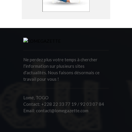
Ne perdez plus votre temps à chercher
l'information sur plusieurs sites
d'actualités. Nous faisons désormais ce
travail pour vous !
Lomé, TOGO
Contact:
+228 22 33 77 19 / 92 03 07 84
Email:
contact@lomegazette.com