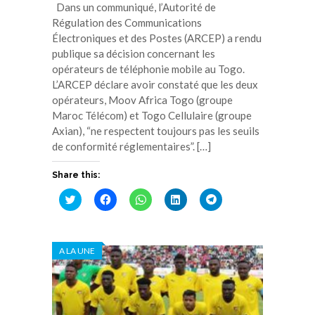
Dans un communiqué, l’Autorité de
Régulation des Communications
Électroniques et des Postes (ARCEP) a rendu
publique sa décision concernant les
opérateurs de téléphonie mobile au Togo.
L’ARCEP déclare avoir constaté que les deux
opérateurs, Moov Africa Togo (groupe
Maroc Télécom) et Togo Cellulaire (groupe
Axian), “ne respectent toujours pas les seuils
de conformité réglementaires”. […]
Share this:
Cliquez
Cliquez
Cliquez
Cliquez
Cliquez
pour
pour
pour
pour
pour
partager
partager
partager
partager
partager
sur
sur
sur
sur
sur
Twitter(ouvre
Facebook(ouvre
WhatsApp(ouvre
LinkedIn(ouvre
Telegram(ouvre
dans
dans
dans
dans
dans
A LA UNE
une
une
une
une
une
nouvelle
nouvelle
nouvelle
nouvelle
nouvelle
fenêtre)
fenêtre)
fenêtre)
fenêtre)
fenêtre)