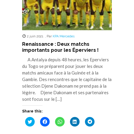
2 juin 2021
,
Par
KPA Mercedes
Renaissance : Deux matchs
importants pour les Éperviers !
A Antalya depuis 48 heures, les Eperviers
du Togo se préparent pour jouer les deux
matchs amicaux face à la Guinée et à la
Gambie. Des rencontres que le capitaine de la
sélection Djene Dakonam ne prend pas à la
légère. Djene Dakonam et ses partenaires
sont focus sur le […]
Share this:
Cliquez
Cliquez
Cliquez
Cliquez
Cliquez
pour
pour
pour
pour
pour
partager
partager
partager
partager
partager
sur
sur
sur
sur
sur