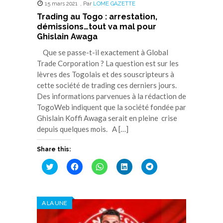
15 mars 2021
,
Par
LOME GAZETTE
Trading au Togo : arrestation,
démissions…tout va mal pour
Ghislain Awaga
Que se passe-t-il exactement à Global
Trade Corporation ? La question est sur les
lèvres des Togolais et des souscripteurs à
cette société de trading ces derniers jours.
Des informations parvenues à la rédaction de
TogoWeb indiquent que la société fondée par
Ghislain Koffi Awaga serait en pleine crise
depuis quelques mois. A […]
Share this:
Cliquez
Cliquez
Cliquez
Cliquez
Cliquez
pour
pour
pour
pour
pour
partager
partager
partager
partager
partager
sur
sur
sur
sur
sur
Twitter(ouvre
Facebook(ouvre
WhatsApp(ouvre
LinkedIn(ouvre
Telegram(ouvre
dans
dans
dans
dans
dans
A LA UNE
une
une
une
une
une
nouvelle
nouvelle
nouvelle
nouvelle
nouvelle
fenêtre)
fenêtre)
fenêtre)
fenêtre)
fenêtre)