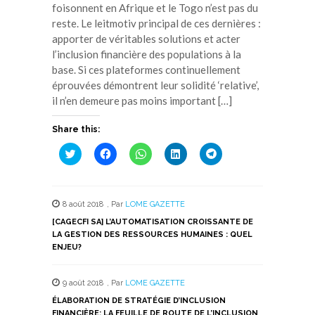
foisonnent en Afrique et le Togo n’est pas du
reste. Le leitmotiv principal de ces dernières :
apporter de véritables solutions et acter
l’inclusion financière des populations à la
base. Si ces plateformes continuellement
éprouvées démontrent leur solidité ‘relative’,
il n’en demeure pas moins important […]
Share this:
Cliquez
Cliquez
Cliquez
Cliquez
Cliquez
pour
pour
pour
pour
pour
partager
partager
partager
partager
partager
sur
sur
sur
sur
sur
Twitter(ouvre
Facebook(ouvre
WhatsApp(ouvre
LinkedIn(ouvre
Telegram(ouvre
dans
dans
dans
dans
dans
8 août 2018
,
Par
LOME GAZETTE
une
une
une
une
une
nouvelle
nouvelle
nouvelle
nouvelle
nouvelle
[CAGECFI SA] L’AUTOMATISATION CROISSANTE DE
fenêtre)
fenêtre)
fenêtre)
fenêtre)
fenêtre)
LA GESTION DES RESSOURCES HUMAINES : QUEL
ENJEU?
9 août 2018
,
Par
LOME GAZETTE
ÉLABORATION DE STRATÉGIE D’INCLUSION
FINANCIÈRE: LA FEUILLE DE ROUTE DE L’INCLUSION