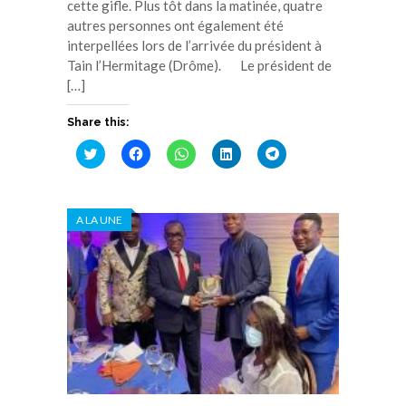
cette gifle. Plus tôt dans la matinée, quatre
autres personnes ont également été
interpellées lors de l’arrivée du président à
Tain l’Hermitage (Drôme). Le président de
[…]
Share this:
Cliquez
Cliquez
Cliquez
Cliquez
Cliquez
pour
pour
pour
pour
pour
partager
partager
partager
partager
partager
sur
sur
sur
sur
sur
Twitter(ouvre
Facebook(ouvre
WhatsApp(ouvre
LinkedIn(ouvre
Telegram(ouvre
dans
dans
dans
dans
dans
A LA UNE
une
une
une
une
une
nouvelle
nouvelle
nouvelle
nouvelle
nouvelle
fenêtre)
fenêtre)
fenêtre)
fenêtre)
fenêtre)