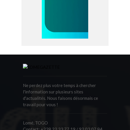
Ne perdez plus votre temps à chercher
l'information sur plusieurs sites
d'actualités. Nous faisons désormais ce
travail pour vous !
Lomé, TOGO
Contact:
+228 22 33 77 19 / 92 03 07 84