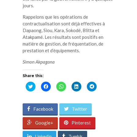
jours.
Rappelons que les opérations de
contractualisation sont déjà effectives à
Dapaong, Siou, Kara, Sokodé, Blitta et
Atakpamé. Les résultats sont positifs en
matière de gestion, de fréquentation, de
prestation et d’équipements.
Simon Akpagana
Share this:
Cliquez
Cliquez
Cliquez
Cliquez
Cliquez
pour
pour
pour
pour
pour
partager
partager
partager
partager
partager
sur
sur
sur
sur
sur
Twitter(ouvre
Facebook(ouvre
WhatsApp(ouvre
LinkedIn(ouvre
Telegram(ouvre
dans
dans
dans
dans
dans
Facebook
Twitter
une
une
une
une
une
nouvelle
nouvelle
nouvelle
nouvelle
nouvelle
fenêtre)
fenêtre)
fenêtre)
fenêtre)
fenêtre)
Google+
Pinterest
Linkedin
Tumblr