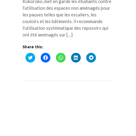
Kokoroko, met en garde les étudiants contre
l’utilisation des espaces non aménagés pour
les pauses telles que les escaliers, les
couloirs et les bâtiments. Il recommande
l’utilisation systématique des reposoirs qui
ont été aménagés sur […]
Share this:
Cliquez
Cliquez
Cliquez
Cliquez
Cliquez
pour
pour
pour
pour
pour
partager
partager
partager
partager
partager
sur
sur
sur
sur
sur
Twitter(ouvre
Facebook(ouvre
WhatsApp(ouvre
LinkedIn(ouvre
Telegram(ouvre
dans
dans
dans
dans
dans
une
une
une
une
une
nouvelle
nouvelle
nouvelle
nouvelle
nouvelle
fenêtre)
fenêtre)
fenêtre)
fenêtre)
fenêtre)