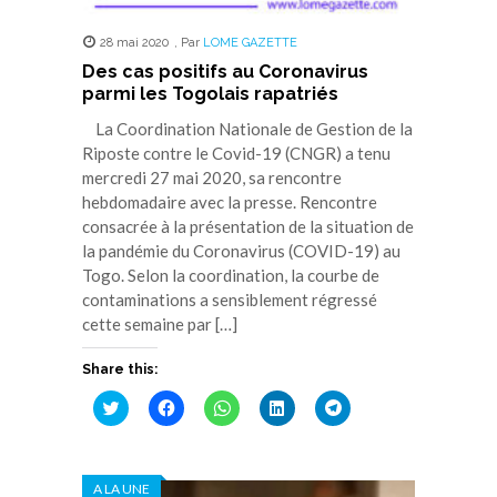
28 mai 2020
,
Par
LOME GAZETTE
Des cas positifs au Coronavirus
parmi les Togolais rapatriés
La Coordination Nationale de Gestion de la
Riposte contre le Covid-19 (CNGR) a tenu
mercredi 27 mai 2020, sa rencontre
hebdomadaire avec la presse. Rencontre
consacrée à la présentation de la situation de
la pandémie du Coronavirus (COVID-19) au
Togo. Selon la coordination, la courbe de
contaminations a sensiblement régressé
cette semaine par […]
Share this:
Cliquez
Cliquez
Cliquez
Cliquez
Cliquez
pour
pour
pour
pour
pour
partager
partager
partager
partager
partager
sur
sur
sur
sur
sur
Twitter(ouvre
Facebook(ouvre
WhatsApp(ouvre
LinkedIn(ouvre
Telegram(ouvre
dans
dans
dans
dans
dans
A LA UNE
une
une
une
une
une