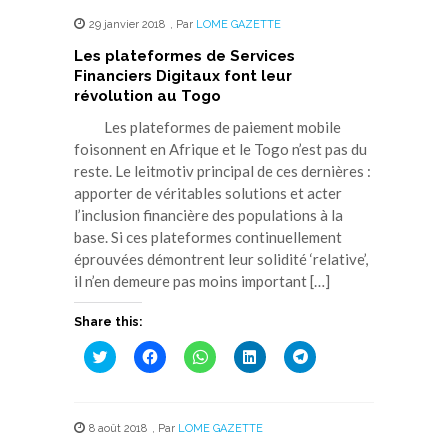
29 janvier 2018
,
Par
LOME GAZETTE
Les plateformes de Services
Financiers Digitaux font leur
révolution au Togo
Les plateformes de paiement mobile
foisonnent en Afrique et le Togo n’est pas du
reste. Le leitmotiv principal de ces dernières :
apporter de véritables solutions et acter
l’inclusion financière des populations à la
base. Si ces plateformes continuellement
éprouvées démontrent leur solidité ‘relative’,
il n’en demeure pas moins important […]
Share this:
Cliquez
Cliquez
Cliquez
Cliquez
Cliquez
pour
pour
pour
pour
pour
partager
partager
partager
partager
partager
sur
sur
sur
sur
sur
Twitter(ouvre
Facebook(ouvre
WhatsApp(ouvre
LinkedIn(ouvre
Telegram(ouvre
dans
dans
dans
dans
dans
8 août 2018
,
Par
LOME GAZETTE
une
une
une
une
une
nouvelle
nouvelle
nouvelle
nouvelle
nouvelle