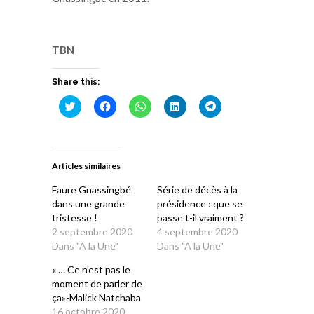
TBN
Share this:
Cliquez
Cliquez
Cliquez
Cliquez
Cliquez
pour
pour
pour
pour
pour
partager
partager
partager
partager
partager
sur
sur
sur
sur
sur
Twitter(ouvre
Facebook(ouvre
WhatsApp(ouvre
LinkedIn(ouvre
Telegram(ouvre
dans
dans
dans
dans
dans
une
une
une
une
une
Articles similaires
nouvelle
nouvelle
nouvelle
nouvelle
nouvelle
fenêtre)
fenêtre)
fenêtre)
fenêtre)
fenêtre)
Faure Gnassingbé
Série de décès à la
dans une grande
présidence : que se
tristesse !
passe t-il vraiment ?
2 septembre 2020
4 septembre 2020
Dans "A la Une"
Dans "A la Une"
« … Ce n’est pas le
moment de parler de
ça»-Malick Natchaba
16 octobre 2020