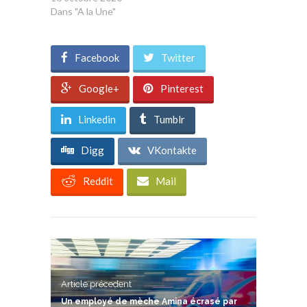
Dans "A la Une"
Facebook
Twitter
Google+
Pinterest
Linkedin
Tumblr
Digg
VKontakte
Reddit
Mail
Article précedent
Un employé de mèche Amina écrasé par