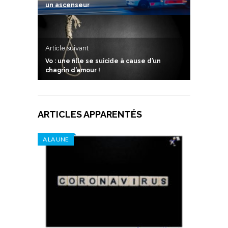
un ascenseur
Article suivant
Vo : une fille se suicide à cause d’un
chagrin d’amour !
ARTICLES APPARENTÉS
A LA UNE