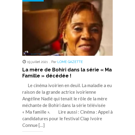
nouvelle
nouvelle
nouvelle
nouvelle
nouvelle
fenêtre)
fenêtre)
fenêtre)
fenêtre)
fenêtre)
19 juillet 2021
,
Par
LOME GAZETTE
La mère de Bohiri dans la série « Ma
Famille » décédée !
Le cinéma ivoirien en deuil. La maladie a eu
raison de la grande actrice ivoirienne
Angéline Nadié qui tenait le rôle de la mère
méchante de Bohiri dans la série télévisée
« Ma famille ». Lire aussi : Cinéma : Appel à
candidatures pour le festival Clap Ivoire
Connue […]