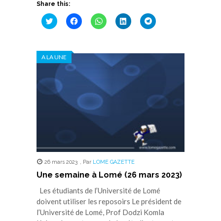
Share this:
Cliquez
Cliquez
Cliquez
Cliquez
Cliquez
pour
pour
pour
pour
pour
partager
partager
partager
partager
partager
sur
sur
sur
sur
sur
Twitter(ouvre
Facebook(ouvre
WhatsApp(ouvre
LinkedIn(ouvre
Telegram(ouvre
dans
dans
dans
dans
dans
A LA UNE
une
une
une
une
une
nouvelle
nouvelle
nouvelle
nouvelle
nouvelle
fenêtre)
fenêtre)
fenêtre)
fenêtre)
fenêtre)
26 mars 2023
,
Par
LOME GAZETTE
Une semaine à Lomé (26 mars 2023)
Les étudiants de l’Université de Lomé
doivent utiliser les reposoirs Le président de
l’Université de Lomé, Prof Dodzi Komla