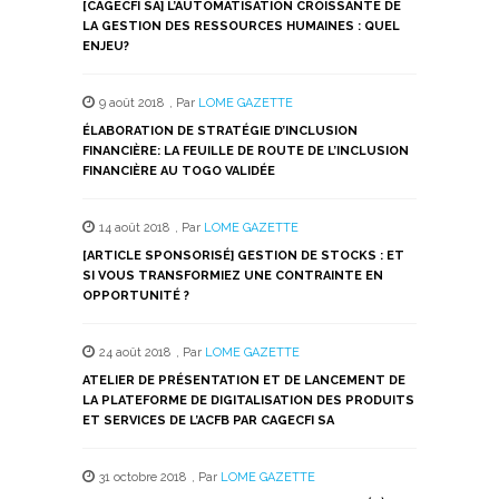
[CAGECFI SA] L’AUTOMATISATION CROISSANTE DE
fenêtre)
fenêtre)
fenêtre)
fenêtre)
fenêtre)
LA GESTION DES RESSOURCES HUMAINES : QUEL
ENJEU?
9 août 2018
,
Par
LOME GAZETTE
ÉLABORATION DE STRATÉGIE D’INCLUSION
FINANCIÈRE: LA FEUILLE DE ROUTE DE L’INCLUSION
FINANCIÈRE AU TOGO VALIDÉE
14 août 2018
,
Par
LOME GAZETTE
[ARTICLE SPONSORISÉ] GESTION DE STOCKS : ET
SI VOUS TRANSFORMIEZ UNE CONTRAINTE EN
OPPORTUNITÉ ?
24 août 2018
,
Par
LOME GAZETTE
ATELIER DE PRÉSENTATION ET DE LANCEMENT DE
LA PLATEFORME DE DIGITALISATION DES PRODUITS
ET SERVICES DE L’ACFB PAR CAGECFI SA
31 octobre 2018
,
Par
LOME GAZETTE