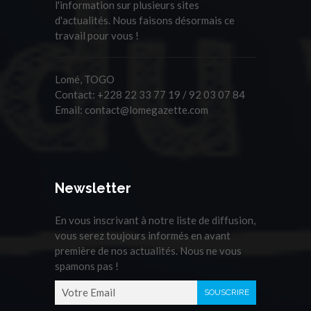
l'information sur plusieurs sites
d'actualités. Nous faisons désormais ce
travail pour vous !
Lomé, TOGO
Contact:
+228 22 33 77 19 / 92 03 07 84
Email:
contact@lomegazette.com
Newsletter
En vous inscrivant à notre liste de diffusion,
vous serez toujours informés en avant
première de nos actualités. Nous ne vous
spamons pas !