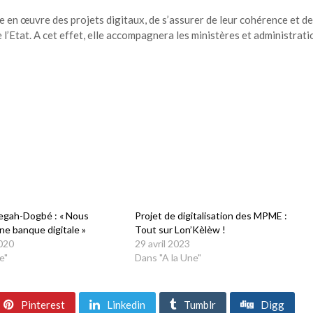
e en œuvre des projets digitaux, de s’assurer de leur cohérence et de
e l’Etat. A cet effet, elle accompagnera les ministères et administrat
egah-Dogbé : « Nous
Projet de digitalisation des MPME :
une banque digitale »
Tout sur Lon’Kèlèw !
020
29 avril 2023
e"
Dans "A la Une"
Pinterest
Linkedin
Tumblr
Digg