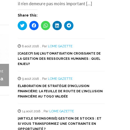
il n’en demeure pas moins important […]
Share this:
Cliquez
Cliquez
Cliquez
Cliquez
Cliquez
pour
pour
pour
pour
pour
partager
partager
partager
partager
partager
sur
sur
sur
sur
sur
Twitter(ouvre
Facebook(ouvre
WhatsApp(ouvre
LinkedIn(ouvre
Telegram(ouvre
dans
dans
dans
dans
dans
8 août 2018
,
Par
LOME GAZETTE
une
une
une
une
une
nouvelle
nouvelle
nouvelle
nouvelle
nouvelle
[CAGECFI SA] L’AUTOMATISATION CROISSANTE DE
fenêtre)
fenêtre)
fenêtre)
fenêtre)
fenêtre)
LA GESTION DES RESSOURCES HUMAINES : QUEL
ENJEU?
nt
ca
9 août 2018
,
Par
LOME GAZETTE
ÉLABORATION DE STRATÉGIE D’INCLUSION
FINANCIÈRE: LA FEUILLE DE ROUTE DE L’INCLUSION
FINANCIÈRE AU TOGO VALIDÉE
14 août 2018
,
Par
LOME GAZETTE
[ARTICLE SPONSORISÉ] GESTION DE STOCKS : ET
SI VOUS TRANSFORMIEZ UNE CONTRAINTE EN
OPPORTUNITÉ ?