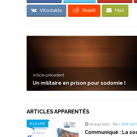
VKontakte
Reddit
Mail
Article précedent
Un militaire en prison pour sodomie !
ARTICLES APPARENTÉS
A LA UNE
20 août 2020
,
Par
LOME GAZ
Communiqué : La soci