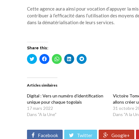
Cette agence aura ainsi pour vocation d’appuyer la mis
contribuer à l’efficacité dans l’utilisation des moyens d
dans la dématérialisation de leurs services.
Share this:
Cliquez
Cliquez
Cliquez
Cliquez
Cliquez
pour
pour
pour
pour
pour
partager
partager
partager
partager
partager
sur
sur
sur
sur
sur
Twitter(ouvre
Facebook(ouvre
WhatsApp(ouvre
LinkedIn(ouvre
Telegram(ouvre
dans
dans
dans
dans
dans
une
une
une
une
une
Articles similaires
nouvelle
nouvelle
nouvelle
nouvelle
nouvelle
fenêtre)
fenêtre)
fenêtre)
fenêtre)
fenêtre)
Digital : Vers un numéro d’identification
Victoire Tom
unique pour chaque togolais
allons créer 
17 mars 2022
31 octobre 2
Dans "A la Une"
Dans "A la Un
Facebook
Twitter
Google+