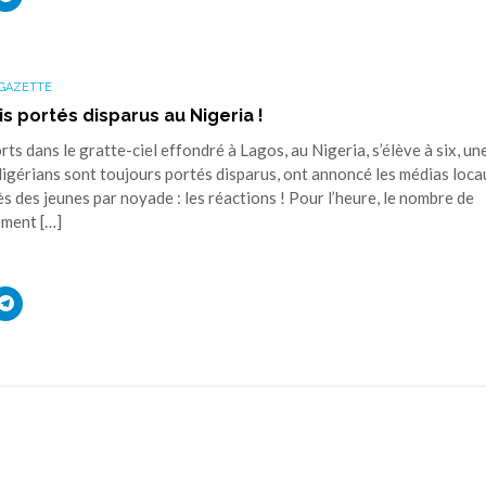
r
pour
ager
partager
sur
ouvre
edIn(ouvre
Telegram(ouvre
s
dans
une
GAZETTE
elle
nouvelle
tre)
fenêtre)
s portés disparus au Nigeria !
ts dans le gratte-ciel effondré à Lagos, au Nigeria, s’élève à six, un
Nigérians sont toujours portés disparus, ont annoncé les médias lo
 des jeunes par noyade : les réactions ! Pour l’heure, le nombre de
ement […]
uez
Cliquez
r
pour
ager
partager
sur
ouvre
edIn(ouvre
Telegram(ouvre
s
dans
une
elle
nouvelle
tre)
fenêtre)