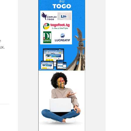
e
caux.