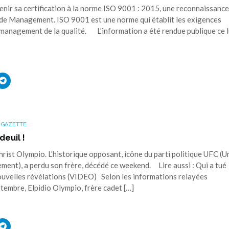
ir sa certification à la norme ISO 9001 : 2015, une reconnaissance
 de Management. ISO 9001 est une norme qui établit les exigences
 management de la qualité. L’information a été rendue publique ce 
uez
Cliquez
r
pour
ager
partager
sur
ouvre
edIn(ouvre
Telegram(ouvre
s
dans
une
 GAZETTE
elle
nouvelle
tre)
fenêtre)
deuil !
rist Olympio. L’historique opposant, icône du parti politique UFC (U
ment), a perdu son frère, décédé ce weekend. Lire aussi : Qui a tué
ouvelles révélations (VIDEO) Selon les informations relayées
tembre, Elpidio Olympio, frère cadet […]
uez
Cliquez