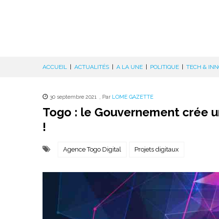
ACCUEIL
|
ACTUALITÉS
|
A LA UNE
|
POLITIQUE
|
TECH & IN
30 septembre 2021
,
Par
LOME GAZETTE
Togo : le Gouvernement crée un
!
Agence Togo Digital
Projets digitaux