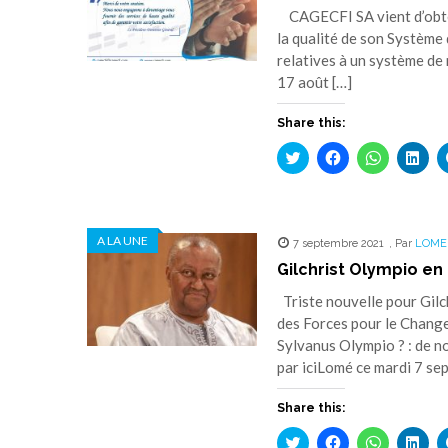
CAGECFI SA vient d’obten
la qualité de son Système
relatives à un système de
17 août […]
Share this:
Cliquez
Cliquez
Cliquez
Cliq
pour
pour
pour
pou
partager
partager
partager
part
sur
sur
sur
sur
Twitter(ouvre
Facebook(ouvre
WhatsApp(
Link
dans
dans
dans
dan
une
une
une
une
A LA UNE
7 septembre 2021
nouvelle
nouvelle
nouvelle
,
Par
LOME
nouv
fenêtre)
fenêtre)
fenêtre)
fenê
Gilchrist Olympio en 
Triste nouvelle pour Gilch
des Forces pour le Change
Sylvanus Olympio ? : de n
par iciLomé ce mardi 7 sep
Share this:
Cliquez
Cliquez
Cliquez
Cliq