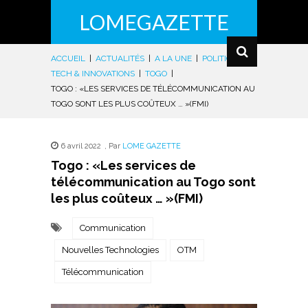
LOMEGAZETTE
ACCUEIL
|
ACTUALITÉS
|
A LA UNE
|
POLITIQUE
|
TECH & INNOVATIONS
|
TOGO
|
TOGO : «LES SERVICES DE TÉLÉCOMMUNICATION AU
TOGO SONT LES PLUS COÛTEUX … »(FMI)
6 avril 2022
,
Par
LOME GAZETTE
Togo : «Les services de
télécommunication au Togo sont
les plus coûteux … »(FMI)
Communication
Nouvelles Technologies
OTM
Télécommunication