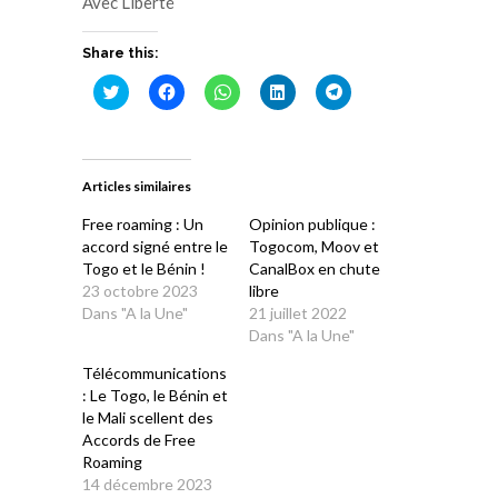
Avec Liberté
Share this:
Cliquez
Cliquez
Cliquez
Cliquez
Cliquez
pour
pour
pour
pour
pour
partager
partager
partager
partager
partager
sur
sur
sur
sur
sur
Twitter(ouvre
Facebook(ouvre
WhatsApp(ouvre
LinkedIn(ouvre
Telegram(ouvre
dans
dans
dans
dans
dans
une
une
une
une
une
Articles similaires
nouvelle
nouvelle
nouvelle
nouvelle
nouvelle
fenêtre)
fenêtre)
fenêtre)
fenêtre)
fenêtre)
Free roaming : Un
Opinion publique :
accord signé entre le
Togocom, Moov et
Togo et le Bénin !
CanalBox en chute
23 octobre 2023
libre
Dans "A la Une"
21 juillet 2022
Dans "A la Une"
Télécommunications
: Le Togo, le Bénin et
le Mali scellent des
Accords de Free
Roaming
14 décembre 2023