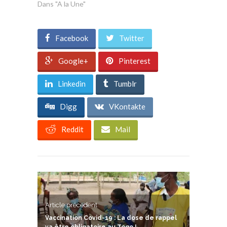
Dans "A la Une"
Facebook
Twitter
Google+
Pinterest
Linkedin
Tumblr
Digg
VKontakte
Reddit
Mail
Article précedent
Vaccination Covid-19 : La dose de rappel