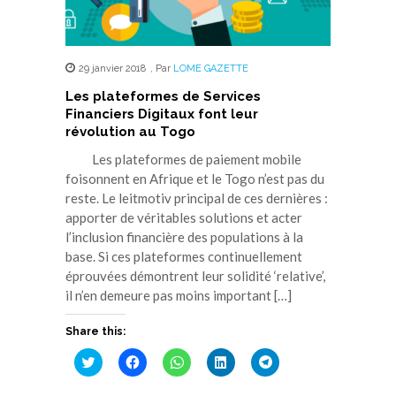
29 janvier 2018
,
Par
LOME GAZETTE
Les plateformes de Services
Financiers Digitaux font leur
révolution au Togo
Les plateformes de paiement mobile
foisonnent en Afrique et le Togo n’est pas du
reste. Le leitmotiv principal de ces dernières :
apporter de véritables solutions et acter
l’inclusion financière des populations à la
base. Si ces plateformes continuellement
éprouvées démontrent leur solidité ‘relative’,
il n’en demeure pas moins important […]
Share this:
Cliquez
Cliquez
Cliquez
Cliquez
Cliquez
pour
pour
pour
pour
pour
partager
partager
partager
partager
partager
sur
sur
sur
sur
sur