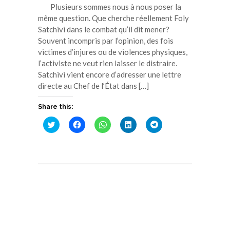
Plusieurs sommes nous à nous poser la
même question. Que cherche réellement Foly
Satchivi dans le combat qu’il dit mener?
Souvent incompris par l’opinion, des fois
victimes d’injures ou de violences physiques,
l’activiste ne veut rien laisser le distraire.
Satchivi vient encore d’adresser une lettre
directe au Chef de l’État dans […]
Share this:
Cliquez
Cliquez
Cliquez
Cliquez
Cliquez
pour
pour
pour
pour
pour
partager
partager
partager
partager
partager
sur
sur
sur
sur
sur
Twitter(ouvre
Facebook(ouvre
WhatsApp(ouvre
LinkedIn(ouvre
Telegram(ouvre
dans
dans
dans
dans
dans
une
une
une
une
une
nouvelle
nouvelle
nouvelle
nouvelle
nouvelle
fenêtre)
fenêtre)
fenêtre)
fenêtre)
fenêtre)