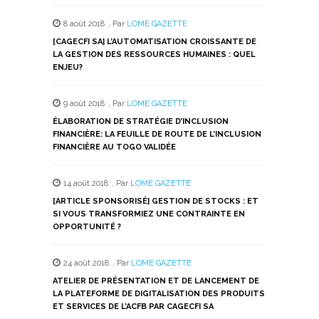
Twitter(ouvre
Facebook(ouvre
WhatsApp(ouvre
LinkedIn(ouvre
Telegram(ouvre
dans
dans
dans
dans
dans
8 août 2018
,
Par
LOME GAZETTE
une
une
une
une
une
nouvelle
nouvelle
nouvelle
nouvelle
nouvelle
[CAGECFI SA] L’AUTOMATISATION CROISSANTE DE
fenêtre)
fenêtre)
fenêtre)
fenêtre)
fenêtre)
LA GESTION DES RESSOURCES HUMAINES : QUEL
ENJEU?
9 août 2018
,
Par
LOME GAZETTE
ÉLABORATION DE STRATÉGIE D’INCLUSION
FINANCIÈRE: LA FEUILLE DE ROUTE DE L’INCLUSION
FINANCIÈRE AU TOGO VALIDÉE
14 août 2018
,
Par
LOME GAZETTE
[ARTICLE SPONSORISÉ] GESTION DE STOCKS : ET
SI VOUS TRANSFORMIEZ UNE CONTRAINTE EN
OPPORTUNITÉ ?
24 août 2018
,
Par
LOME GAZETTE
ATELIER DE PRÉSENTATION ET DE LANCEMENT DE
LA PLATEFORME DE DIGITALISATION DES PRODUITS
ET SERVICES DE L’ACFB PAR CAGECFI SA