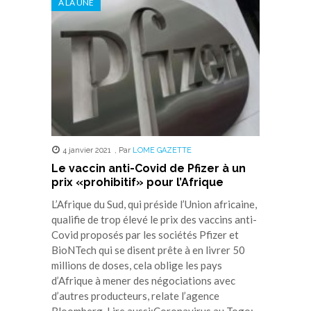
A LA UNE
une
une
une
une
une
nouvelle
nouvelle
nouvelle
nouvelle
nouvelle
fenêtre)
fenêtre)
fenêtre)
fenêtre)
fenêtre)
4 janvier 2021
,
Par
LOME GAZETTE
Le vaccin anti-Covid de Pfizer à un
prix «prohibitif» pour l’Afrique
L’Afrique du Sud, qui préside l’Union africaine,
qualifie de trop élevé le prix des vaccins anti-
Covid proposés par les sociétés Pfizer et
BioNTech qui se disent prête à en livrer 50
millions de doses, cela oblige les pays
d’Afrique à mener des négociations avec
d’autres producteurs, relate l’agence
Bloomberg. Lire aussi:Coronavirus au Togo: