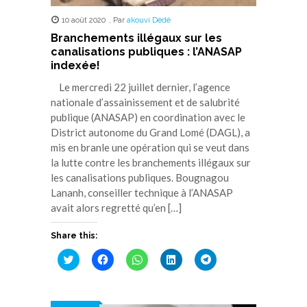
10 août 2020
,
Par
akouvi Dédé
Branchements illégaux sur les
canalisations publiques : l’ANASAP
indexée!
Le mercredi 22 juillet dernier, l’agence
nationale d’assainissement et de salubrité
publique (ANASAP) en coordination avec le
District autonome du Grand Lomé (DAGL), a
mis en branle une opération qui se veut dans
la lutte contre les branchements illégaux sur
les canalisations publiques. Bougnagou
Lananh, conseiller technique à l’ANASAP
avait alors regretté qu’en […]
Share this:
Cliquez
Cliquez
Cliquez
Cliquez
Cliquez
pour
pour
pour
pour
pour
partager
partager
partager
partager
partager
sur
sur
sur
sur
sur
Twitter(ouvre
Facebook(ouvre
WhatsApp(ouvre
LinkedIn(ouvre
Telegram(ouvre
dans
dans
dans
dans
dans