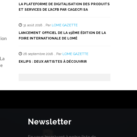
LA PLATEFORME DE DIGITALISATION DES PRODUITS
ET SERVICES DE L’ACFB PAR CAGECFI SA
31 août 2018
,
Par
LOME GAZETTE
LANCEMENT OFFICIEL DE LA 15ÈME ÉDITION DE LA
tion
FOIRE INTERNATIONALE DE LOMÉ
28 septembre 2018
,
Par
LOME GAZETTE
 La
EKLIPS : DEUX ARTISTES À DÉCOUVRIR
de
Newsletter
En vous inscrivant à notre liste de