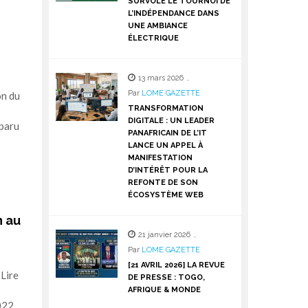
SURVOLE LE TOURNOI DE
L’INDÉPENDANCE DANS
UNE AMBIANCE
ÉLECTRIQUE
13 mars 2026
,
x
Par
LOME GAZETTE
on du
TRANSFORMATION
DIGITALE : UN LEADER
sparu
PANAFRICAIN DE L’IT
LANCE UN APPEL À
MANIFESTATION
D’INTÉRÊT POUR LA
REFONTE DE SON
ÉCOSYSTÈME WEB
n au
21 janvier 2026
,
Par
LOME GAZETTE
[21 AVRIL 2026] LA REVUE
 Lire
DE PRESSE : TOGO,
AFRIQUE & MONDE
022,