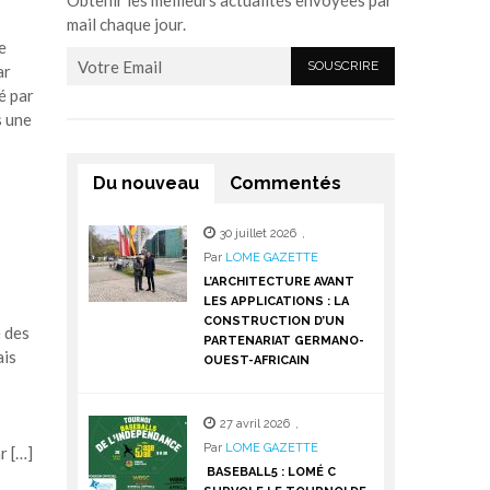
Obtenir les meilleurs actualités envoyées par
mail chaque jour.
e
ar
é par
s une
Du nouveau
Commentés
30 juillet 2026
,
Par
LOME GAZETTE
L’ARCHITECTURE AVANT
LES APPLICATIONS : LA
CONSTRUCTION D’UN
e des
PARTENARIAT GERMANO-
ais
OUEST-AFRICAIN
27 avril 2026
,
Par
LOME GAZETTE
r […]
BASEBALL5 : LOMÉ C