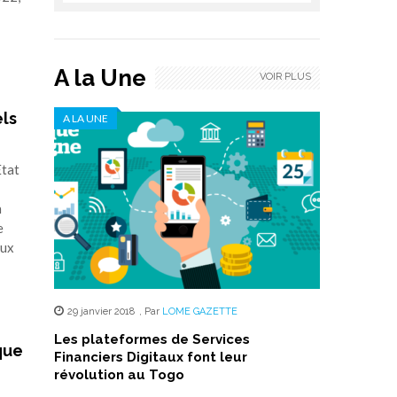
A la Une
VOIR PLUS
els
A LA UNE
Etat
n
e
eux
29 janvier 2018
,
Par
LOME GAZETTE
Les plateformes de Services
ique
Financiers Digitaux font leur
révolution au Togo