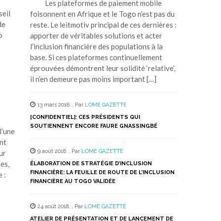
Les plateformes de paiement mobile
seil
foisonnent en Afrique et le Togo n’est pas du
de
reste. Le leitmotiv principal de ces dernières :
o
apporter de véritables solutions et acter
l’inclusion financière des populations à la
base. Si ces plateformes continuellement
éprouvées démontrent leur solidité ‘relative’,
il n’en demeure pas moins important […]
13 mars 2018
,
Par
LOME GAZETTE
[CONFIDENTIEL]: CES PRÉSIDENTS QUI
SOUTIENNENT ENCORE FAURE GNASSINGBÉ
l’une
ont
9 août 2018
,
Par
LOME GAZETTE
ur
es,
ÉLABORATION DE STRATÉGIE D’INCLUSION
FINANCIÈRE: LA FEUILLE DE ROUTE DE L’INCLUSION
 :
FINANCIÈRE AU TOGO VALIDÉE
24 août 2018
,
Par
LOME GAZETTE
ATELIER DE PRÉSENTATION ET DE LANCEMENT DE