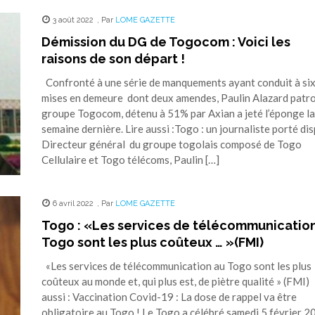
3 août 2022
,
Par
LOME GAZETTE
Démission du DG de Togocom : Voici les
raisons de son départ !
Confronté à une série de manquements ayant conduit à si
mises en demeure dont deux amendes, Paulin Alazard patr
groupe Togocom, détenu à 51% par Axian a jeté l’éponge la
semaine dernière. Lire aussi :Togo : un journaliste porté di
Directeur général du groupe togolais composé de Togo
Cellulaire et Togo télécoms, Paulin […]
6 avril 2022
,
Par
LOME GAZETTE
Togo : «Les services de télécommunicatio
Togo sont les plus coûteux … »(FMI)
«Les services de télécommunication au Togo sont les plus
coûteux au monde et, qui plus est, de piètre qualité » (FMI)
aussi : Vaccination Covid-19 : La dose de rappel va être
obligatoire au Togo ! Le Togo a célébré samedi 5 février 2