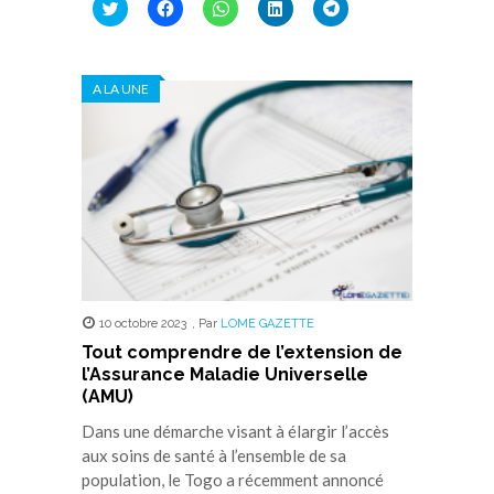
Cliquez
Cliquez
Cliquez
Cliquez
Cliquez
pour
pour
pour
pour
pour
partager
partager
partager
partager
partager
sur
sur
sur
sur
sur
Twitter(ouvre
Facebook(ouvre
WhatsApp(ouvre
LinkedIn(ouvre
Telegram(ouvre
dans
dans
dans
dans
dans
A LA UNE
une
une
une
une
une
nouvelle
nouvelle
nouvelle
nouvelle
nouvelle
fenêtre)
fenêtre)
fenêtre)
fenêtre)
fenêtre)
10 octobre 2023
,
Par
LOME GAZETTE
Tout comprendre de l’extension de
l’Assurance Maladie Universelle
(AMU)
Dans une démarche visant à élargir l’accès
aux soins de santé à l’ensemble de sa
population, le Togo a récemment annoncé