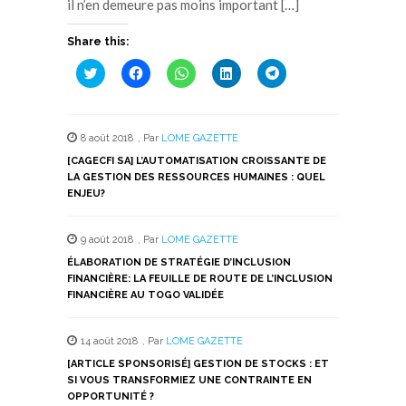
il n’en demeure pas moins important […]
Share this:
Cliquez
Cliquez
Cliquez
Cliquez
Cliquez
pour
pour
pour
pour
pour
partager
partager
partager
partager
partager
sur
sur
sur
sur
sur
Twitter(ouvre
Facebook(ouvre
WhatsApp(ouvre
LinkedIn(ouvre
Telegram(ouvre
dans
dans
dans
dans
dans
8 août 2018
,
Par
LOME GAZETTE
une
une
une
une
une
nouvelle
nouvelle
nouvelle
nouvelle
nouvelle
[CAGECFI SA] L’AUTOMATISATION CROISSANTE DE
fenêtre)
fenêtre)
fenêtre)
fenêtre)
fenêtre)
LA GESTION DES RESSOURCES HUMAINES : QUEL
ENJEU?
9 août 2018
,
Par
LOME GAZETTE
ÉLABORATION DE STRATÉGIE D’INCLUSION
FINANCIÈRE: LA FEUILLE DE ROUTE DE L’INCLUSION
FINANCIÈRE AU TOGO VALIDÉE
14 août 2018
,
Par
LOME GAZETTE
[ARTICLE SPONSORISÉ] GESTION DE STOCKS : ET
SI VOUS TRANSFORMIEZ UNE CONTRAINTE EN
OPPORTUNITÉ ?