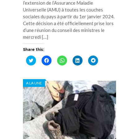
l’extension de l’Assurance Maladie
Universelle (AMU) à toutes les couches
sociales du pays à partir du 1er janvier 2024.
Cette décision a été officiellement prise lors
d’une réunion du conseil des ministres le
mercredi […]
Share this:
Cliquez
Cliquez
Cliquez
Cliquez
Cliquez
pour
pour
pour
pour
pour
partager
partager
partager
partager
partager
sur
sur
sur
sur
sur
Twitter(ouvre
Facebook(ouvre
WhatsApp(ouvre
LinkedIn(ouvre
Telegram(ouvre
dans
dans
dans
dans
dans
A LA UNE
une
une
une
une
une
nouvelle
nouvelle
nouvelle
nouvelle
nouvelle
fenêtre)
fenêtre)
fenêtre)
fenêtre)
fenêtre)