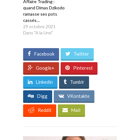
Affaire Trading :
quand Dimas Dzikodo
ramasse ses pots
cassés…
29 octobre 2021
Dans "A la Une"
Facebook
Twitter
Google+
Pinterest
Linkedin
Tumblr
Digg
VKontakte
Reddit
Mail