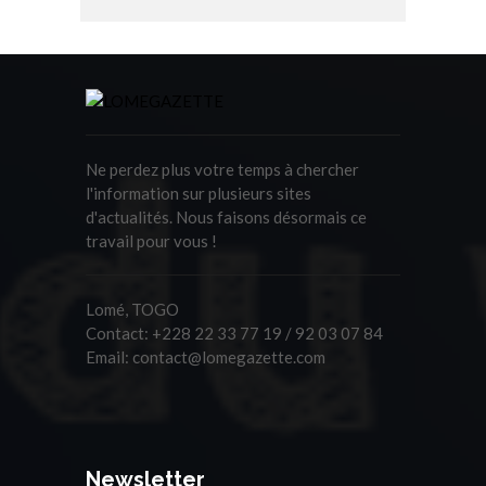
Ne perdez plus votre temps à chercher
l'information sur plusieurs sites
d'actualités. Nous faisons désormais ce
travail pour vous !
Lomé, TOGO
Contact:
+228 22 33 77 19 / 92 03 07 84
Email:
contact@lomegazette.com
Newsletter