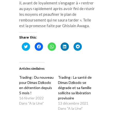
il, avant de loyalement s’engager à « rentrer
au pays rapidement après avoir fini de réunir
les moyens et peaufiner le plan de
remboursement qui ne saura tarder ». Telle
est la promesse faite par Ghislain Awaga.
Share this:
Cliquez
Cliquez
Cliquez
Cliquez
Cliquez
pour
pour
pour
pour
pour
partager
partager
partager
partager
partager
sur
sur
sur
sur
sur
Twitter(ouvre
Facebook(ouvre
WhatsApp(ouvre
LinkedIn(ouvre
Telegram(ouvre
dans
dans
dans
dans
dans
une
une
une
une
une
Articles similaires
nouvelle
nouvelle
nouvelle
nouvelle
nouvelle
fenêtre)
fenêtre)
fenêtre)
fenêtre)
fenêtre)
Trading : Du nouveau
Trading : La santé de
pour Dimas Dzikodo
Dimas Dzikodo se
en détention depuis
dégrade et sa famille
5 mois !
sollicite sa libération
16 février 2022
provisoire
Dans "A la Une"
13 décembre 2021
Dans "A la Une"