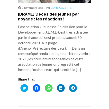
2 novembre 2021
,
Par
LOME GAZETTE
[DRAME] Décès des jeunes par
noyade : les réactions !
L’association « Jeunesse En Mission pour le
Développement (J.E.M.D), est très attristée
par le drame qui s’est produit, samedi 30
octobre 2021, à la plage
d’Aného (Préfecture des Lacs). Dans un
communiqué rendu public, lundi 1er novembre
2021, les premiers responsables de cette
association de jeunes ont regretté cet
incident ‘’malheureux’’ qui a coûté la […]
Share this:
Cliquez
Cliquez
Cliquez
Cliquez
Cliquez
pour
pour
pour
pour
pour
partager
partager
partager
partager
partager
sur
sur
sur
sur
sur
Twitter(ouvre
Facebook(ouvre
WhatsApp(ouvre
LinkedIn(ouvre
Telegram(ouvre
dans
dans
dans
dans
dans
une
une
une
une
une