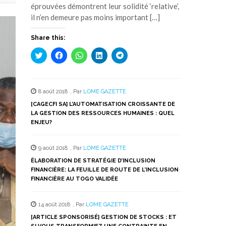
éprouvées démontrent leur solidité ‘relative’,
il n’en demeure pas moins important […]
Share this:
Cliquez
Cliquez
Cliquez
Cliquez
Cliquez
pour
pour
pour
pour
pour
partager
partager
partager
partager
partager
sur
sur
sur
sur
sur
Twitter(ouvre
Facebook(ouvre
WhatsApp(ouvre
LinkedIn(ouvre
Telegram(ouvre
dans
dans
dans
dans
dans
8 août 2018
,
Par
LOME GAZETTE
une
une
une
une
une
nouvelle
nouvelle
nouvelle
nouvelle
nouvelle
[CAGECFI SA] L’AUTOMATISATION CROISSANTE DE
fenêtre)
fenêtre)
fenêtre)
fenêtre)
fenêtre)
LA GESTION DES RESSOURCES HUMAINES : QUEL
ENJEU?
9 août 2018
,
Par
LOME GAZETTE
ÉLABORATION DE STRATÉGIE D’INCLUSION
FINANCIÈRE: LA FEUILLE DE ROUTE DE L’INCLUSION
FINANCIÈRE AU TOGO VALIDÉE
14 août 2018
,
Par
LOME GAZETTE
[ARTICLE SPONSORISÉ] GESTION DE STOCKS : ET