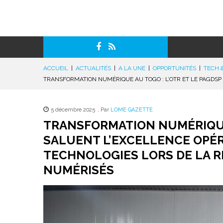
ACCUEIL
|
ACTUALITÉS
|
A LA UNE
|
OPPORTUNITÉS
|
TECH 
TRANSFORMATION NUMÉRIQUE AU TOGO : L’OTR ET LE PAGDSP
5 décembre 2025
,
Par
LOME GAZETTE
TRANSFORMATION NUMÉRIQUE 
SALUENT L’EXCELLENCE OPÉR
TECHNOLOGIES LORS DE LA R
NUMÉRISÉS