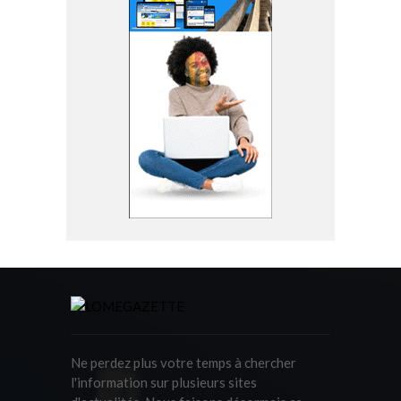
Ne perdez plus votre temps à chercher
l'information sur plusieurs sites