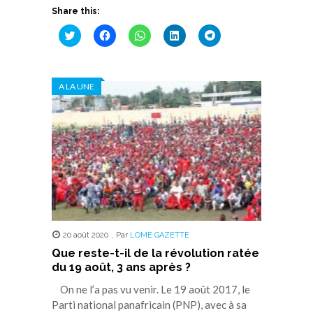
Share this:
Cliquez
Cliquez
Cliquez
Cliquez
Cliquez
pour
pour
pour
pour
pour
partager
partager
partager
partager
partager
sur
sur
sur
sur
sur
Twitter(ouvre
Facebook(ouvre
WhatsApp(ouvre
LinkedIn(ouvre
Telegram(ouvre
dans
dans
dans
dans
dans
A LA UNE
une
une
une
une
une
nouvelle
nouvelle
nouvelle
nouvelle
nouvelle
fenêtre)
fenêtre)
fenêtre)
fenêtre)
fenêtre)
20 août 2020
,
Par
LOME GAZETTE
Que reste-t-il de la révolution ratée
du 19 août, 3 ans après ?
On ne l’a pas vu venir. Le 19 août 2017, le
Parti national panafricain (PNP), avec à sa