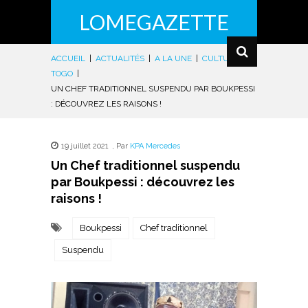
LOMEGAZETTE
ACCUEIL
|
ACTUALITÉS
|
A LA UNE
|
CULTURE
|
TOGO
|
UN CHEF TRADITIONNEL SUSPENDU PAR BOUKPESSI
: DÉCOUVREZ LES RAISONS !
19 juillet 2021
,
Par
KPA Mercedes
Un Chef traditionnel suspendu
par Boukpessi : découvrez les
raisons !
Boukpessi
Chef traditionnel
Suspendu