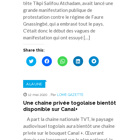
tête Tikpi Salifou Atchadam, avait lancé une
grande manifestation publique de
protestation contre le régime de Faure
Gnassingbé, qui a embrasé tout le pays.
C’était donc le début des vagues de
manifestation qui ont essuyé […]
Share this:
Cliquez
Cliquez
Cliquez
Cliquez
Cliquez
pour
pour
pour
pour
pour
partager
partager
partager
partager
partager
sur
sur
sur
sur
sur
Twitter(ouvre
Facebook(ouvre
WhatsApp(ouvre
LinkedIn(ouvre
Telegram(ouvre
dans
dans
dans
dans
dans
A LA UNE
une
une
une
une
une
nouvelle
nouvelle
nouvelle
nouvelle
nouvelle
fenêtre)
fenêtre)
fenêtre)
fenêtre)
fenêtre)
12 mai 2020
,
Par
LOME GAZETTE
Une chaîne privée togolaise bientôt
disponible sur Canal+
A part la chaine nationale TVT, le paysage
audiovisuel togolais aura bientôt une chaîne
privée sur le bouquet Canal +. Œuvrant
depuis son lancement sur le plan national, la