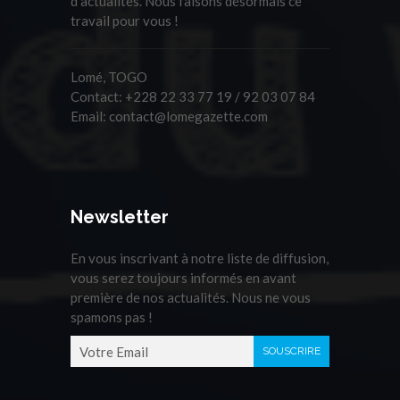
d'actualités. Nous faisons désormais ce
travail pour vous !
Lomé, TOGO
Contact:
+228 22 33 77 19 / 92 03 07 84
Email:
contact@lomegazette.com
Newsletter
En vous inscrivant à notre liste de diffusion,
vous serez toujours informés en avant
première de nos actualités. Nous ne vous
spamons pas !