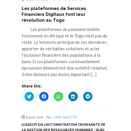
Les plateformes de Services
Financiers Digitaux font leur
révolution au Togo
Les plateformes de paiement mobile
foisonnent en Afrique et le Togo n’est pas du
reste. Le leitmotiv principal de ces dernières :
apporter de véritables solutions et acter
l’inclusion financière des populations à la
base. Si ces plateformes continuellement
éprouvées démontrent leur solidité ‘relative’,
il n’en demeure pas moins important […]
Share this:
Cliquez
Cliquez
Cliquez
Cliquez
Cliquez
pour
pour
pour
pour
pour
partager
partager
partager
partager
partager
sur
sur
sur
sur
sur
Twitter(ouvre
Facebook(ouvre
WhatsApp(ouvre
LinkedIn(ouvre
Telegram(ouvre
dans
dans
dans
dans
dans
8 août 2018
,
Par
LOME GAZETTE
une
une
une
une
une
nouvelle
nouvelle
nouvelle
nouvelle
nouvelle
[CAGECFI SA] L’AUTOMATISATION CROISSANTE DE
fenêtre)
fenêtre)
fenêtre)
fenêtre)
fenêtre)
LA GESTION DES RESSOURCES HUMAINES : QUEL