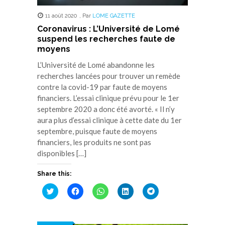
11 août 2020
,
Par
LOME GAZETTE
Coronavirus : L’Université de Lomé
suspend les recherches faute de
moyens
L’Université de Lomé abandonne les
recherches lancées pour trouver un remède
contre la covid-19 par faute de moyens
financiers. L’essai clinique prévu pour le 1er
septembre 2020 a donc été avorté. « Il n’y
aura plus d’essai clinique à cette date du 1er
septembre, puisque faute de moyens
financiers, les produits ne sont pas
disponibles […]
Share this:
Cliquez
Cliquez
Cliquez
Cliquez
Cliquez
pour
pour
pour
pour
pour
partager
partager
partager
partager
partager
sur
sur
sur
sur
sur
Twitter(ouvre
Facebook(ouvre
WhatsApp(ouvre
LinkedIn(ouvre
Telegram(ouvre
dans
dans
dans
dans
dans