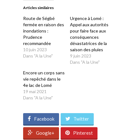
dans
dans
dans
dans
dans
une
une
une
une
une
Articles similaires
nouvelle
nouvelle
nouvelle
nouvelle
nouvelle
fenêtre)
fenêtre)
fenêtre)
fenêtre)
fenêtre)
Route de Ségbé
Urgence à Lomé :
fermée en raison des
Appel aux autorités
inondations :
pour faire face aux
Prudence
conséquences
recommandée
dévastatrices de la
10 juin 2023
saison des pluies
Dans "A la Une"
9 juin 2023
Dans "A la Une"
Encore un corps sans
vie repêché dans le
4e lac de Lomé
19 mai 2021
Dans "A la Une"
Facebook
Twitter
Google+
Pinterest