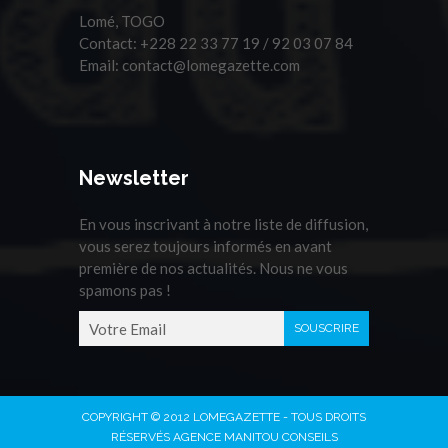
Lomé, TOGO
Contact:
+228 22 33 77 19 / 92 03 07 84
Email:
contact@lomegazette.com
Newsletter
En vous inscrivant à notre liste de diffusion,
vous serez toujours informés en avant
première de nos actualités. Nous ne vous
spamons pas !
COPYRIGHT © 2012 LOMEGAZETTE - TOUS DROITS
RÉSERVÉS AGENCE MANITOU CONSEILS