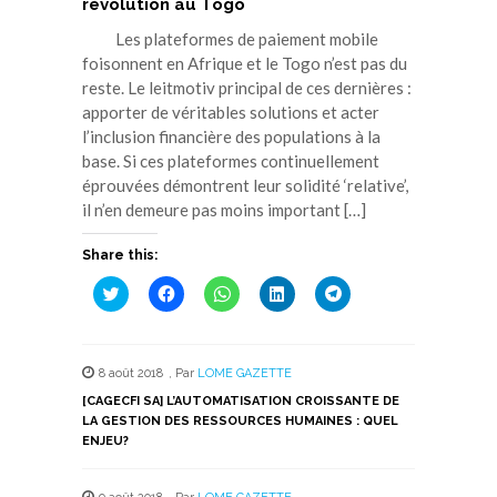
révolution au Togo
Les plateformes de paiement mobile
foisonnent en Afrique et le Togo n’est pas du
reste. Le leitmotiv principal de ces dernières :
apporter de véritables solutions et acter
l’inclusion financière des populations à la
base. Si ces plateformes continuellement
éprouvées démontrent leur solidité ‘relative’,
il n’en demeure pas moins important […]
Share this:
Cliquez
Cliquez
Cliquez
Cliquez
Cliquez
pour
pour
pour
pour
pour
partager
partager
partager
partager
partager
sur
sur
sur
sur
sur
Twitter(ouvre
Facebook(ouvre
WhatsApp(ouvre
LinkedIn(ouvre
Telegram(ouvre
dans
dans
dans
dans
dans
8 août 2018
,
Par
LOME GAZETTE
une
une
une
une
une
nouvelle
nouvelle
nouvelle
nouvelle
nouvelle
[CAGECFI SA] L’AUTOMATISATION CROISSANTE DE
fenêtre)
fenêtre)
fenêtre)
fenêtre)
fenêtre)
LA GESTION DES RESSOURCES HUMAINES : QUEL
ENJEU?