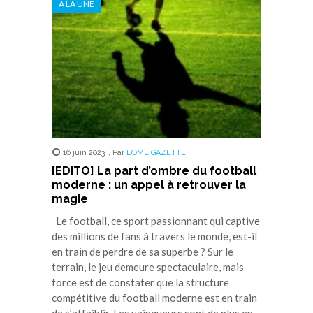
A LA UNE
une
une
une
une
une
nouvelle
nouvelle
nouvelle
nouvelle
nouvelle
fenêtre)
fenêtre)
fenêtre)
fenêtre)
fenêtre)
16 juin 2023
,
Par
LOME GAZETTE
[EDITO] La part d’ombre du football
moderne : un appel à retrouver la
magie
Le football, ce sport passionnant qui captive
des millions de fans à travers le monde, est-il
en train de perdre de sa superbe ? Sur le
terrain, le jeu demeure spectaculaire, mais
force est de constater que la structure
compétitive du football moderne est en train