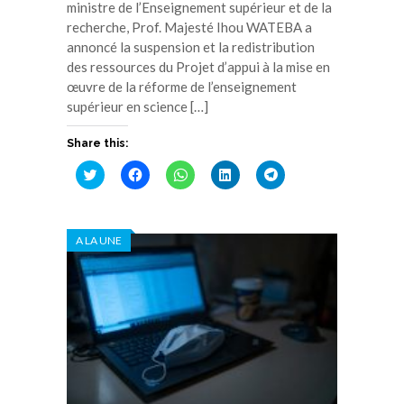
ministre de l’Enseignement supérieur et de la
recherche, Prof. Majesté Ihou WATEBA a
annoncé la suspension et la redistribution
des ressources du Projet d’appui à la mise en
œuvre de la réforme de l’enseignement
supérieur en science […]
Share this:
Cliquez
Cliquez
Cliquez
Cliquez
Cliquez
pour
pour
pour
pour
pour
partager
partager
partager
partager
partager
sur
sur
sur
sur
sur
Twitter(ouvre
Facebook(ouvre
WhatsApp(ouvre
LinkedIn(ouvre
Telegram(ouvre
dans
dans
dans
dans
dans
A LA UNE
une
une
une
une
une
nouvelle
nouvelle
nouvelle
nouvelle
nouvelle
fenêtre)
fenêtre)
fenêtre)
fenêtre)
fenêtre)