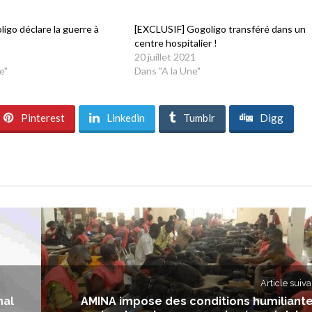
ligo déclare la guerre à
[EXCLUSIF] Gogoligo transféré dans un
centre hospitalier !
20 juillet 2021
e"
Dans "A la Une"
Pinterest
Linkedin
Tumblr
Digg
Article suiva
nal
AMINA impose des conditions humiliant