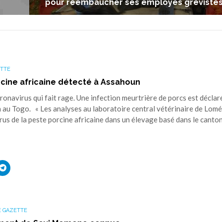
pour réembaucher ses employés grévistes
TTE
rcine africaine détecté à Assahoun
avirus qui fait rage. Une infection meurtrière de porcs est déclar
 au Togo. « Les analyses au laboratoire central vétérinaire de Lomé
rus de la peste porcine africaine dans un élevage basé dans le canto
uez
Cliquez
r
pour
ager
partager
sur
ouvre
edIn(ouvre
Telegram(ouvre
s
dans
une
 GAZETTE
elle
nouvelle
tre)
fenêtre)