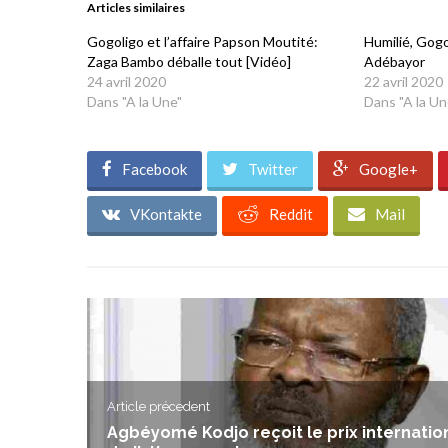
Articles similaires
nouvelle
nouvelle
nouvelle
nouvelle
nouvelle
fenêtre)
fenêtre)
fenêtre)
fenêtre)
fenêtre)
Gogoligo et l’affaire Papson Moutité:
Humilié, Gogo
Zaga Bambo déballe tout [Vidéo]
Adébayor
24 avril 2020
22 avril 2020
Dans "A la Une"
Dans "A la Un
Facebook
Twitter
Google+
VKontakte
Reddit
Mail
Article précedent
Agbéyomé Kodjo reçoit le prix internatio