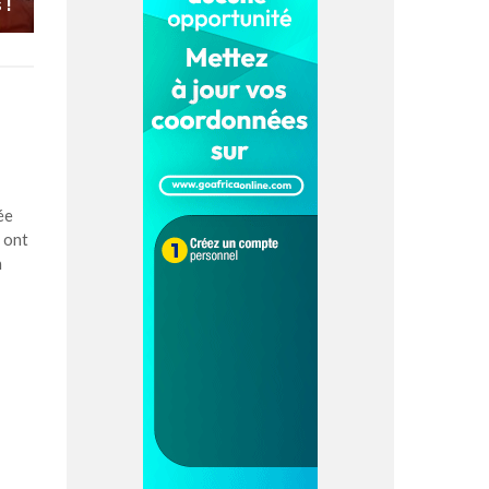
 !
ée
 ont
n