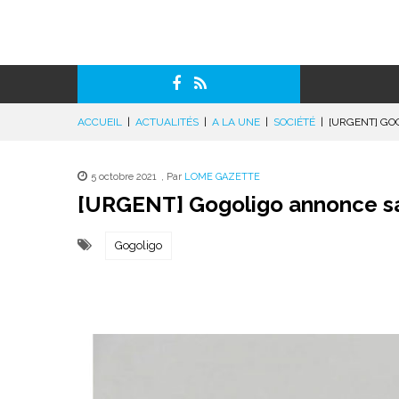
ACCUEIL
|
ACTUALITÉS
|
A LA UNE
|
SOCIÉTÉ
|
[URGENT] GO
5 octobre 2021
,
Par
LOME GAZETTE
[URGENT] Gogoligo annonce sa 
Gogoligo