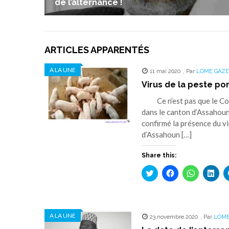
de l’alternance !
ARTICLES APPARENTÉS
A LA UNE
11 mai 2020
,
Par
LOME GAZE
Virus de la peste po
Ce n’est pas que le Coron
dans le canton d’Assahoun
confirmé la présence du vi
d’Assahoun […]
Share this:
Cliquez
Cliquez
Cliquez
Cliq
pour
pour
pour
pou
partager
partager
partager
part
sur
sur
sur
sur
Twitter(ouvre
Facebook(ouvre
WhatsApp(
Link
dans
dans
dans
dan
une
une
une
une
A LA UNE
23 novembre 2020
nouvelle
nouvelle
nouvelle
,
Par
LOME
nouv
fenêtre)
fenêtre)
fenêtre)
fenê