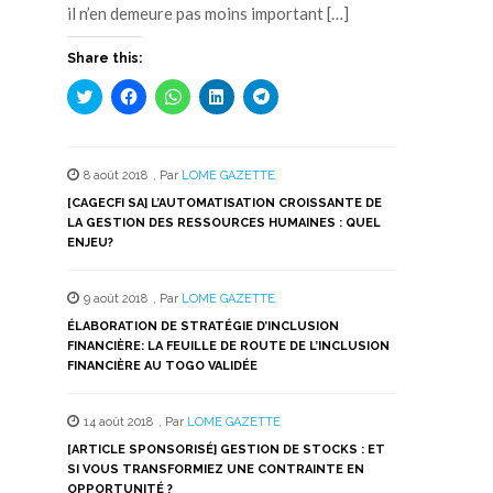
il n’en demeure pas moins important […]
Share this:
Cliquez
Cliquez
Cliquez
Cliquez
Cliquez
pour
pour
pour
pour
pour
partager
partager
partager
partager
partager
sur
sur
sur
sur
sur
Twitter(ouvre
Facebook(ouvre
WhatsApp(ouvre
LinkedIn(ouvre
Telegram(ouvre
dans
dans
dans
dans
dans
8 août 2018
,
Par
LOME GAZETTE
une
une
une
une
une
nouvelle
nouvelle
nouvelle
nouvelle
nouvelle
[CAGECFI SA] L’AUTOMATISATION CROISSANTE DE
fenêtre)
fenêtre)
fenêtre)
fenêtre)
fenêtre)
LA GESTION DES RESSOURCES HUMAINES : QUEL
ENJEU?
9 août 2018
,
Par
LOME GAZETTE
ÉLABORATION DE STRATÉGIE D’INCLUSION
FINANCIÈRE: LA FEUILLE DE ROUTE DE L’INCLUSION
FINANCIÈRE AU TOGO VALIDÉE
14 août 2018
,
Par
LOME GAZETTE
[ARTICLE SPONSORISÉ] GESTION DE STOCKS : ET
SI VOUS TRANSFORMIEZ UNE CONTRAINTE EN
OPPORTUNITÉ ?