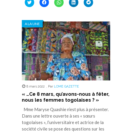
Cliquez
Cliquez
Cliquez
Cliquez
Cliquez
pour
pour
pour
pour
pour
partager
partager
partager
partager
partager
sur
sur
sur
sur
sur
Twitter(ouvre
Facebook(ouvre
WhatsApp(ouvre
LinkedIn(ouvre
Telegram(ouvre
dans
dans
dans
dans
dans
A LA UNE
une
une
une
une
une
nouvelle
nouvelle
nouvelle
nouvelle
nouvelle
fenêtre)
fenêtre)
fenêtre)
fenêtre)
fenêtre)
8 mars 2022
,
Par
LOME GAZETTE
« …Ce 8 mars, qu’avons-nous à fêter,
nous les femmes togolaises ? »
Mme Maryse Quashie n’est plus à présenter.
Dans une lettre ouverte à ses « sœurs
togolaises », l’universitaire et actrice de la
société civile se pose des questions sur les