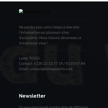
Ne perdez plus votre temps à chercher
l'information sur plusieurs sites
d'actualités. Nous faisons désormais ce
travail pour vous !
Lomé, TOGO
Contact:
+228 22 33 77 19 / 92 03 07 84
Email:
contact@lomegazette.com
Newsletter
En vous inscrivant à notre liste de diffusion,