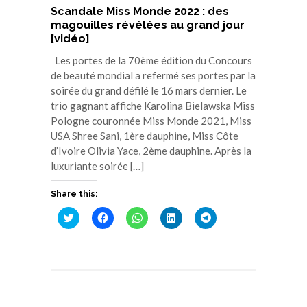
Scandale Miss Monde 2022 : des
magouilles révélées au grand jour
[vidéo]
Les portes de la 70ème édition du Concours
de beauté mondial a refermé ses portes par la
soirée du grand défilé le 16 mars dernier. Le
trio gagnant affiche Karolina Bielawska Miss
Pologne couronnée Miss Monde 2021, Miss
USA Shree Sani, 1ère dauphine, Miss Côte
d’Ivoire Olivia Yace, 2ème dauphine. Après la
luxuriante soirée […]
Share this:
Cliquez
Cliquez
Cliquez
Cliquez
Cliquez
pour
pour
pour
pour
pour
partager
partager
partager
partager
partager
sur
sur
sur
sur
sur
Twitter(ouvre
Facebook(ouvre
WhatsApp(ouvre
LinkedIn(ouvre
Telegram(ouvre
dans
dans
dans
dans
dans
une
une
une
une
une
nouvelle
nouvelle
nouvelle
nouvelle
nouvelle
fenêtre)
fenêtre)
fenêtre)
fenêtre)
fenêtre)