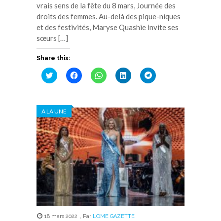
vrais sens de la fête du 8 mars, Journée des
droits des femmes. Au-delà des pique-niques
et des festivités, Maryse Quashie invite ses
sœurs […]
Share this:
Cliquez
Cliquez
Cliquez
Cliquez
Cliquez
pour
pour
pour
pour
pour
partager
partager
partager
partager
partager
sur
sur
sur
sur
sur
Twitter(ouvre
Facebook(ouvre
WhatsApp(ouvre
LinkedIn(ouvre
Telegram(ouvre
dans
dans
dans
dans
dans
A LA UNE
une
une
une
une
une
nouvelle
nouvelle
nouvelle
nouvelle
nouvelle
fenêtre)
fenêtre)
fenêtre)
fenêtre)
fenêtre)
18 mars 2022
,
Par
LOME GAZETTE