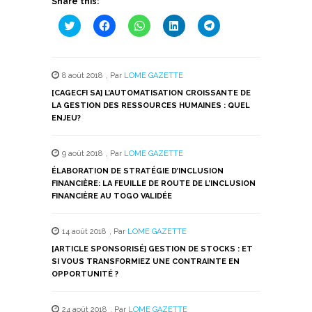
Share this:
Cliquez
Cliquez
Cliquez
Cliquez
Cliquez
pour
pour
pour
pour
pour
partager
partager
partager
partager
partager
sur
sur
sur
sur
sur
Twitter(ouvre
Facebook(ouvre
WhatsApp(ouvre
LinkedIn(ouvre
Telegram(ouvre
dans
dans
dans
dans
dans
8 août 2018
,
Par
LOME GAZETTE
une
une
une
une
une
nouvelle
nouvelle
nouvelle
nouvelle
nouvelle
[CAGECFI SA] L’AUTOMATISATION CROISSANTE DE
fenêtre)
fenêtre)
fenêtre)
fenêtre)
fenêtre)
LA GESTION DES RESSOURCES HUMAINES : QUEL
ENJEU?
9 août 2018
,
Par
LOME GAZETTE
ÉLABORATION DE STRATÉGIE D’INCLUSION
FINANCIÈRE: LA FEUILLE DE ROUTE DE L’INCLUSION
FINANCIÈRE AU TOGO VALIDÉE
14 août 2018
,
Par
LOME GAZETTE
[ARTICLE SPONSORISÉ] GESTION DE STOCKS : ET
SI VOUS TRANSFORMIEZ UNE CONTRAINTE EN
OPPORTUNITÉ ?
24 août 2018
,
Par
LOME GAZETTE